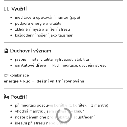
🧘‍♀️ Využití
meditace a opakování manter (japa)
podpora energie a vitality
zklidnění mysli a snížení stresu
každodenní nošení jako talisman
🔮 Duchovní význam
jaspis
→ síla, vitalita, vytrvalost, stabilita
santalové dřevo
→ klid, meditace, uvolnění stresu
👉 kombinace =
energie + klid = ideální vnitřní rovnováha
🌬️ Použití
při meditaci posouvej korálky (1 korálek = 1 mantra)
vhodná mantra: „jsem silný/á a v klidu“
noste během dne pro stabilitu a soustředění
ideální při stresu nebo únavě