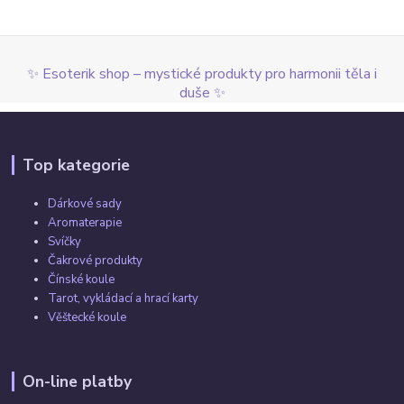
✨ Esoterik shop – mystické produkty pro harmonii těla i
duše ✨
Top kategorie
Dárkové sady
Aromaterapie
Svíčky
Čakrové produkty
Čínské koule
Tarot, vykládací a hrací karty
Věštecké koule
On-line platby