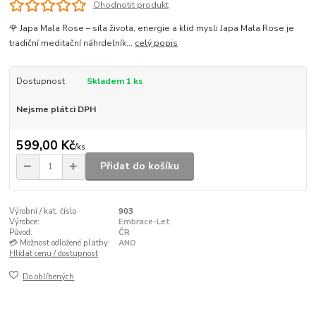
Ohodnotit produkt
🌹 Japa Mala Rose – síla života, energie a klid mysli Japa Mala Rose je
tradiční meditační náhrdelník...
celý popis
Dostupnost
Skladem 1 ks
Nejsme plátci DPH
599,00 Kč
/
ks
Přidat do košíku
Výrobní / kat. číslo
903
Výrobce:
Embrace-Let
Původ:
ČR
💳 Možnost odložené platby:
ANO
Hlídat cenu / dostupnost
Do oblíbených