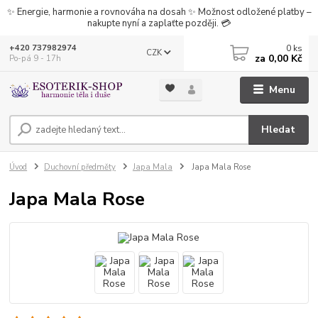
✨ Energie, harmonie a rovnováha na dosah ✨ Možnost odložené platby –
nakupte nyní a zaplaťte později. 💳
0
ks
+420 737982974
CZK
za
0,00 Kč
Po-pá 9 - 17h
Menu
Hledat
Úvod
Duchovní předměty
Japa Mala
Japa Mala Rose
Japa Mala Rose