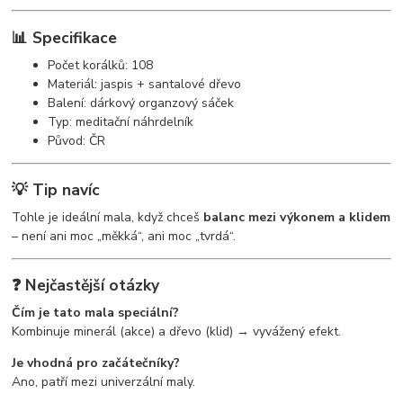
📊 Specifikace
Počet korálků: 108
Materiál: jaspis + santalové dřevo
Balení: dárkový organzový sáček
Typ: meditační náhrdelník
Původ: ČR
💡 Tip navíc
Tohle je ideální mala, když chceš
balanc mezi výkonem a klidem
– není ani moc „měkká“, ani moc „tvrdá“.
❓ Nejčastější otázky
Čím je tato mala speciální?
Kombinuje minerál (akce) a dřevo (klid) → vyvážený efekt.
Je vhodná pro začátečníky?
Ano, patří mezi univerzální maly.