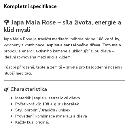
Kompletní specifikace
🌹 Japa Mala Rose – síla života, energie a
klid mysli
Japa Mala Rose je tradiční meditační náhrdelník se
108 korálky
,
vyrobený z kombinace
jaspisu a santalového dřeva
. Tato mala
propojuje energii aktivního kamene s uklidňující silou dřeva –
ideální rovnováha mezi akcí a klidem.
Působí přirozeně, teple a zemitě – skvělá pro každodenní nošení i
hlubší meditaci.
🌿 Charakteristika
Materiál:
jaspis + santalové dřevo
Počet korálků:
108 + guru korálek
Styl: přírodní / tradiční / unisex
Provedení: kombinace minerálu a dřeva
Každý kus: originál