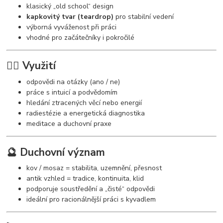
klasický „old school“ design
kapkovitý tvar (teardrop)
pro stabilní vedení
výborná vyváženost při práci
vhodné pro začátečníky i pokročilé
🧘‍♀️ Využití
odpovědi na otázky (ano / ne)
práce s intuicí a podvědomím
hledání ztracených věcí nebo energií
radiestézie a energetická diagnostika
meditace a duchovní praxe
🔮 Duchovní význam
kov / mosaz = stabilita, uzemnění, přesnost
antik vzhled = tradice, kontinuita, klid
podporuje soustředění a „čisté“ odpovědi
ideální pro racionálnější práci s kyvadlem