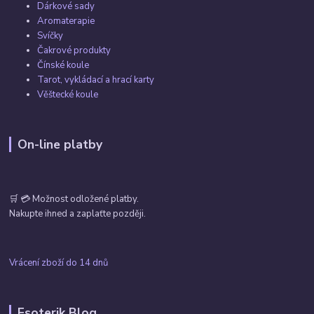
Dárkové sady
Aromaterapie
Svíčky
Čakrové produkty
Čínské koule
Tarot, vykládací a hrací karty
Věštecké koule
On-line platby
🛒 💳 Možnost odložené platby.
Nakupte ihned a zaplaťte později.
Vrácení zboží do 14 dnů
Esoterik Blog