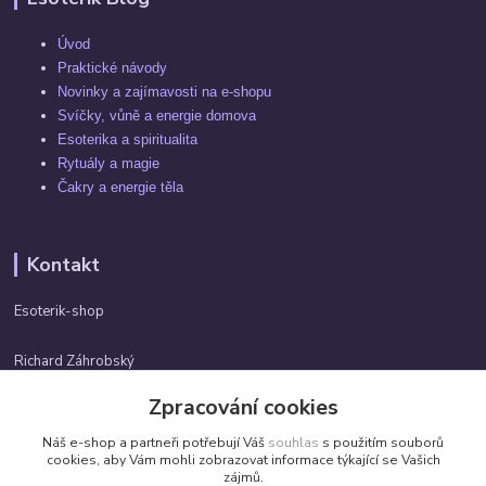
Úvod
Praktické návody
Novinky a zajímavosti na e-shopu
Svíčky, vůně a energie domova
Esoterika a spiritualita
Rytuály a magie
Čakry a energie těla
Kontakt
Esoterik-shop
Richard Záhrobský
+420 737982974
Zpracování cookies
Po-pá 9 - 17h
Náš e-shop a partneři potřebují Váš
souhlas
s použitím souborů
info@esoterik-shop.cz
cookies, aby Vám mohli zobrazovat informace týkající se Vašich
zájmů.