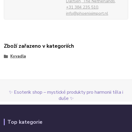
Dalfsen, The Netherlands,
+31 384 235 510,
info@phoeniximport.nl
Zboží zařazeno v kategoriích
Kyvadla
✨ Esoterik shop – mystické produkty pro harmonii těla i
duše ✨
Top kategorie