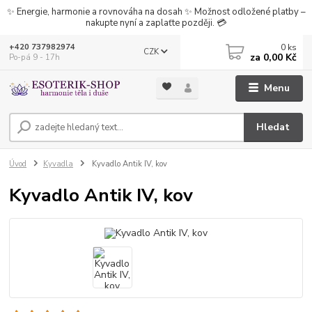
✨ Energie, harmonie a rovnováha na dosah ✨ Možnost odložené platby –
nakupte nyní a zaplaťte později. 💳
0
ks
+420 737982974
CZK
za
0,00 Kč
Po-pá 9 - 17h
Menu
Hledat
Úvod
Kyvadla
Kyvadlo Antik IV, kov
Kyvadlo Antik IV, kov