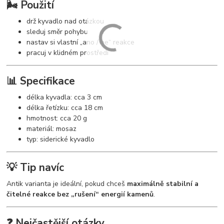
🌬️ Použití
drž kyvadlo nad otázkou
sleduj směr pohybu
nastav si vlastní „ano / ne“ reakce
pracuj v klidném prostředí
📊 Specifikace
délka kyvadla: cca 3 cm
délka řetízku: cca 18 cm
hmotnost: cca 20 g
materiál: mosaz
typ: siderické kyvadlo
💡 Tip navíc
Antik varianta je ideální, pokud chceš
maximálně stabilní a
čitelné reakce bez „rušení“ energií kamenů
.
❓ Nejčastější otázky