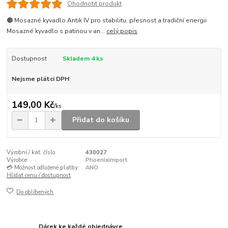
Ohodnotit produkt
🟤 Mosazné kyvadlo Antik IV pro stabilitu, přesnost a tradiční energii
Mosazné kyvadlo s patinou v an...
celý popis
Dostupnost
Skladem 4 ks
Nejsme plátci DPH
149,00 Kč
/
ks
Přidat do košíku
Výrobní / kat. číslo
430027
Výrobce:
Phoeniximport
💳 Možnost odložené platby:
ANO
Hlídat cenu / dostupnost
Do oblíbených
Dárek ke každé objednávce