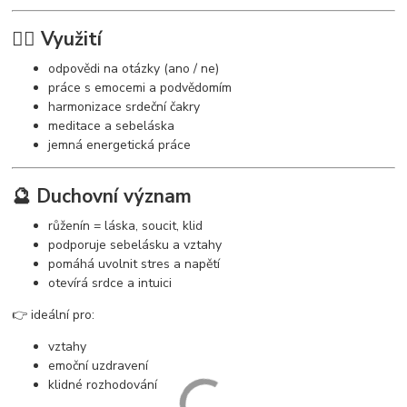
🧘‍♀️ Využití
odpovědi na otázky (ano / ne)
práce s emocemi a podvědomím
harmonizace srdeční čakry
meditace a sebeláska
jemná energetická práce
🔮 Duchovní význam
růženín = láska, soucit, klid
podporuje sebelásku a vztahy
pomáhá uvolnit stres a napětí
otevírá srdce a intuici
👉 ideální pro:
vztahy
emoční uzdravení
klidné rozhodování