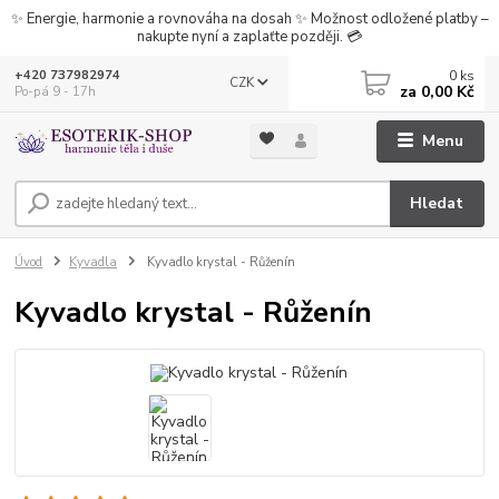
✨ Energie, harmonie a rovnováha na dosah ✨ Možnost odložené platby –
nakupte nyní a zaplaťte později. 💳
0
ks
+420 737982974
CZK
za
0,00 Kč
Po-pá 9 - 17h
Menu
Hledat
Úvod
Kyvadla
Kyvadlo krystal - Růženín
Kyvadlo krystal - Růženín