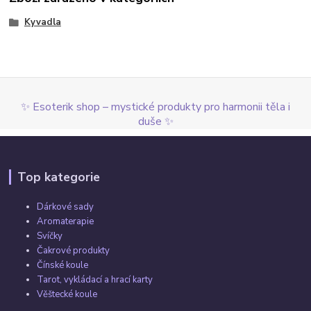
Kyvadla
✨ Esoterik shop – mystické produkty pro harmonii těla i
duše ✨
Top kategorie
Dárkové sady
Aromaterapie
Svíčky
Čakrové produkty
Čínské koule
Tarot, vykládací a hrací karty
Věštecké koule