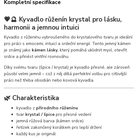
Kompletní specifikace
💗🔮 Kyvadlo růženín krystal pro lásku,
harmonii a jemnou intuici
Kyvadlo z růženínu vybroušeného do krystalového tvaru je ideální
pro práci s emocemi, intuicí a srdeční energií. Tento jemný kámen
je známý jako
kámen lásky
, který pomáhá uklidnit mysl, otevřít
srdce a přinést vnitřní rovnováhu.
Díky svému tvaru (špice / krystal) je kyvadlo přesné, ale zároveň
působí velmi jemně – což z něj dělá perfektní volbu pro citlivější
práci než třeba obsidián nebo kovová kyvadla.
🌿 Charakteristika
kyvadlo z
přírodního růženínu
tvar
krystal / špice
pro přesné vedení
jemná růžová barva (kámen srdce)
řetízek zakončený korálkem pro lepší držení
každý kus je originál