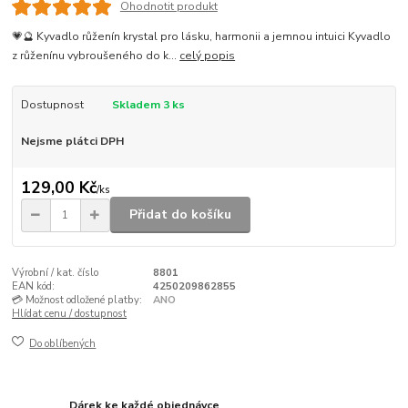
Ohodnotit produkt
💗🔮 Kyvadlo růženín krystal pro lásku, harmonii a jemnou intuici Kyvadlo
z růženínu vybroušeného do k...
celý popis
Dostupnost
Skladem 3 ks
Nejsme plátci DPH
129,00 Kč
/
ks
Přidat do košíku
Výrobní / kat. číslo
8801
EAN kód:
4250209862855
💳 Možnost odložené platby:
ANO
Hlídat cenu / dostupnost
Do oblíbených
Dárek ke každé objednávce