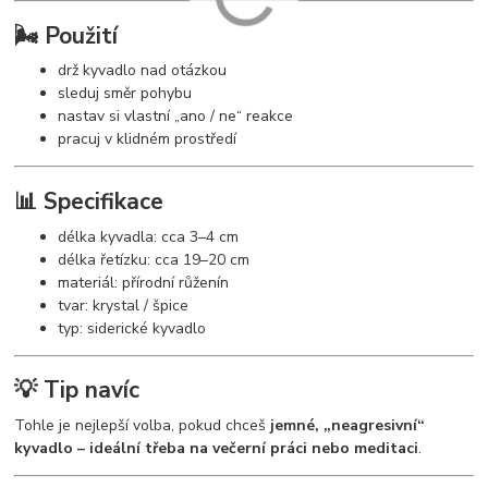
🌬️ Použití
drž kyvadlo nad otázkou
sleduj směr pohybu
nastav si vlastní „ano / ne“ reakce
pracuj v klidném prostředí
📊 Specifikace
délka kyvadla: cca 3–4 cm
délka řetízku: cca 19–20 cm
materiál: přírodní růženín
tvar: krystal / špice
typ: siderické kyvadlo
💡 Tip navíc
Tohle je nejlepší volba, pokud chceš
jemné, „neagresivní“
kyvadlo – ideální třeba na večerní práci nebo meditaci
.