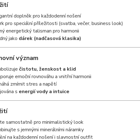
žití
gantní doplněk pro každodenní nošení
rk pro speciální příležitosti (svatba, večer, business look)
ný energetický talisman pro harmonii
dný jako
dárek (nadčasová klasika)
hovní význam
bolizuje
čistotu, ženskost a klid
poruje emoční rovnováhu a vnitřní harmonii
áhá zmírnit stres a napětí
jována s
energií vody a intuice
ití
te samostatně pro minimalistický look
binujte s jemnými minerálními náramky
ální na každodenní nošení i slavnostní outfit