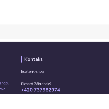
Kontakt
Esoterik-shop
-shopu
Richard Záhrobský
+420 737982974
mova
Po-pá 9 - 17h
info@esoterik-shop.cz