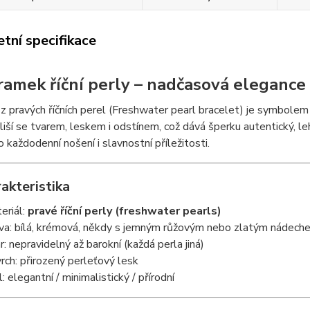
tní specifikace
ramek říční perly – nadčasová elegance
 pravých říčních perel (Freshwater pearl bracelet) je symbolem j
– liší se tvarem, leskem i odstínem, což dává šperku autentický, 
o každodenní nošení i slavnostní příležitosti.
akteristika
eriál:
pravé říční perly (freshwater pearls)
va: bílá, krémová, někdy s jemným růžovým nebo zlatým nádech
r: nepravidelný až barokní (každá perla jiná)
rch: přirozený perleťový lesk
: elegantní / minimalistický / přírodní