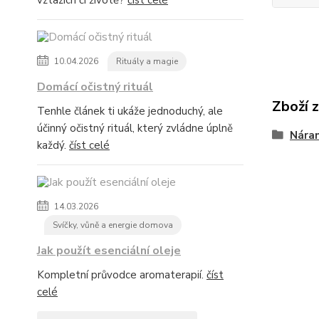
vztazích či životě?
číst celé
10.04.2026
Rituály a magie
Domácí očistný rituál
Zboží 
Tenhle článek ti ukáže jednoduchý, ale
účinný očistný rituál, který zvládne úplně
Nára
každý.
číst celé
14.03.2026
Svíčky, vůně a energie domova
Jak použít esenciální oleje
Kompletní průvodce aromaterapií.
číst
celé