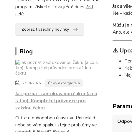
Jsou vše
program. Získejte slevu ještě dnes.
číst
Ne – každá
celé
Můžu je 
Zobrazit všechny novinky
Ano, ale 
⚠️ Upo
Blog
Per
Kaž
Nej
25.04.2026
Čakry a energie těla
Jak poznat zablokovanou čakru (a co
s tím): Kompletní průvodce pro
Param
každou čakru
Cítíte dlouhodobou únavu, vnitřní neklid
Odpov
nebo se vám opakují stejné problémy ve