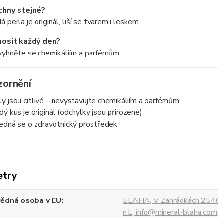
chny stejné?
 perla je originál, liší se tvarem i leskem.
nosit každý den?
vyhněte se chemikáliím a parfémům.
zornění
ly jsou citlivé – nevystavujte chemikáliím a parfémům
dý kus je originál (odchylky jsou přirozené)
edná se o zdravotnický prostředek
etry
ědná osoba v EU
BLAHA, V Zahrádkách 2546
n.L, info@mineral-blaha.com