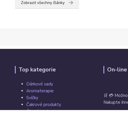
Zobrazit všechny články
Top kategorie
On-line
Dárkové sady
Aromaterapie
🛒 💳 Možno
Svíčky
Nakupte ihne
Čakrové produkty
Čínské koule
Tarot, vykládací a hrací karty
Věštecké koule
Vrácení zbož