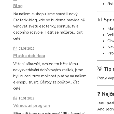
čis
Blog
Na našem e-shopu jsme spustili nový
📊 Spec
Esoterik-blog, kde se budeme pravidelně
věnovat světu esoteriky, spirituality a
Mat
osobního rozvoje. Těšit se můžete...
číst
Vel
celé
Obv
Nav
02.08.2022
Pro
Platba dobírkou
Vážení zákazníci, vzhledem k častému
💡 Tip 
nevyzvedávání dobírkových zásilek, jsme
byli nuceni tuto možnost platby na našem
Perly vyp
e-shopu zrušit. Částky za poštov...
číst
celé
❓ Nejča
10.01.2022
Jsou per
Věrnostní program
Ano, jedn
Připravili jsme pro vás nový VIP věrnostní