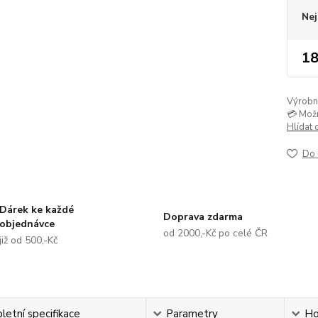
Nej
18
Výrobní 
💳 Mož
Hlídat 
Do 
Dárek ke každé
Doprava zdarma
objednávce
od 2000,-Kč po celé ČR
již od 500,-Kč
etní specifikace
Parametry
Ho