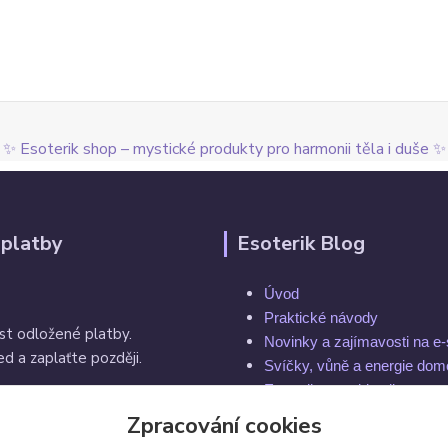
✨ Esoterik shop – mystické produkty pro harmonii těla i duše ✨
 platby
Esoterik Blog
Úvod
Praktické návody
st odložené platby.
Novinky a zajímavosti na e
d a zaplaťte později.
Svíčky, vůně a energie do
Esoterika a spiritualita
Rytuály a magie
Zpracování cookies
í do 14 dnů
Čakry a energie těla