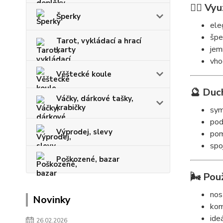
🧘‍♀️ Vyu
Šperky
ele
špe
Tarot, vykládací a hrací
jem
karty
vho
Věštecké koule
🔮 Duc
Váčky, dárkové tašky,
krabičky
sym
pod
Výprodej, slevy
pom
spo
Poškozené, bazar
🌬️ Použ
nos
Novinky
kom
ide
26.02.2026