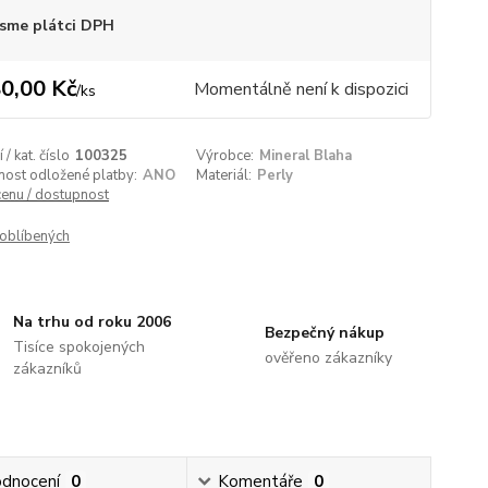
sme plátci DPH
0,00 Kč
Momentálně není k dispozici
/
ks
/ kat. číslo
100325
Výrobce:
Mineral Blaha
nost odložené platby:
ANO
Materiál:
Perly
cenu / dostupnost
oblíbených
Na trhu od roku 2006
Bezpečný nákup
Tisíce spokojených
ověřeno zákazníky
zákazníků
dnocení
0
Komentáře
0