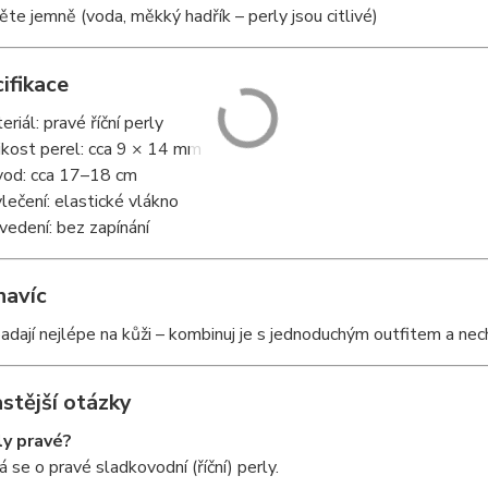
těte jemně (voda, měkký hadřík – perly jsou citlivé)
ifikace
eriál: pravé říční perly
ikost perel: cca 9 × 14 mm
od: cca 17–18 cm
lečení: elastické vlákno
vedení: bez zapínání
navíc
adají nejlépe na kůži – kombinuj je s jednoduchým outfitem a nech
stější otázky
ly pravé?
á se o pravé sladkovodní (říční) perly.