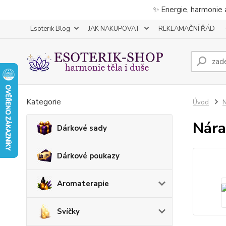
✨ Energie, harmonie 
Esoterik Blog
JAK NAKUPOVAT
REKLAMAČNÍ ŘÁD
Kategorie
Úvod
Nára
Dárkové sady
Dárkové poukazy
Aromaterapie
Svíčky