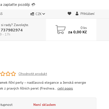
 zaplaťte později. 💳
ÁS
Přihlášení
CZK
 si rady? Zavolejte.
0
ks
 737982974
za
0,00 Kč
9 - 17h
Ohodnotit produkt
amek říční perly – nadčasová elegance a ženská energie
k z pravých říčních perel (Freshwa...
celý popis
tupnost
Není skladem