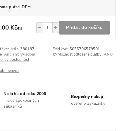
sme plátci DPH
,00 Kč
Přidat do košíku
/
ks
/ kat. číslo
380187
EAN kód:
5055796579501
e:
Ancient Wisdom
💳 Možnost odložené platby:
ANO
cenu / dostupnost
oblíbených
Na trhu od roku 2006
Bezpečný nákup
Tisíce spokojených
ověřeno zákazníky
zákazníků