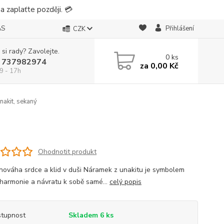
 zaplaťte později. 💳
ÁS
Přihlášení
CZK
 si rady? Zavolejte.
0
ks
 737982974
za
0,00 Kč
9 - 17h
akit, sekaný
Ohodnotit produkt
nováha srdce a klid v duši Náramek z unakitu je symbolem
í harmonie a návratu k sobě samé...
celý popis
tupnost
Skladem 6 ks