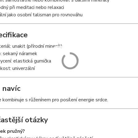
it samostatně nebo kombinovat s dalšími minerály
dný při meditaci nebo relaxaci
ální jako osobní talisman pro rovnováhu
ecifikace
eriál: unakit (přírodní minerál)
: sekaný náramek
ycení: elastická gumička
ikost: univerzální
 navíc
 kombinuje s růženínem pro posílení energie srdce.
častější otázky
ek pružný?