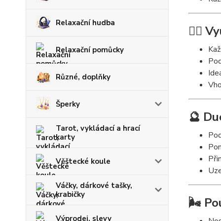
Relaxační hudba
🧘‍♀️ V
Kaž
Relaxační pomůcky
Pod
Ide
Různé, doplňky
Vho
Šperky
🔮 Du
Tarot, vykládací a hrací
Pod
karty
Pom
Při
Věštecké koule
Uze
Váčky, dárkové tašky,
krabičky
🌬️ Po
Výprodej, slevy