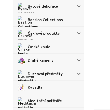
Bytové dekorace
Bastion Collections
Čakrové produkty
Čínské koule
Drahé kameny
Duchovní předměty
Kyvadla
Meditační polštáře