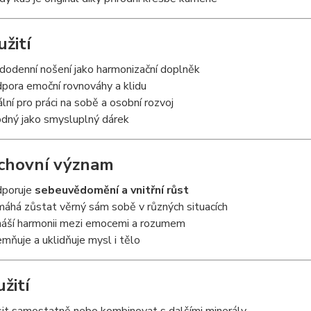
yužití
dodenní nošení jako harmonizační doplněk
pora emoční rovnováhy a klidu
ální pro práci na sobě a osobní rozvoj
dný jako smysluplný dárek
chovní význam
poruje
sebeuvědomění a vnitřní růst
áhá zůstat věrný sám sobě v různých situacích
náší harmonii mezi emocemi a rozumem
mňuje a uklidňuje mysl i tělo
užití