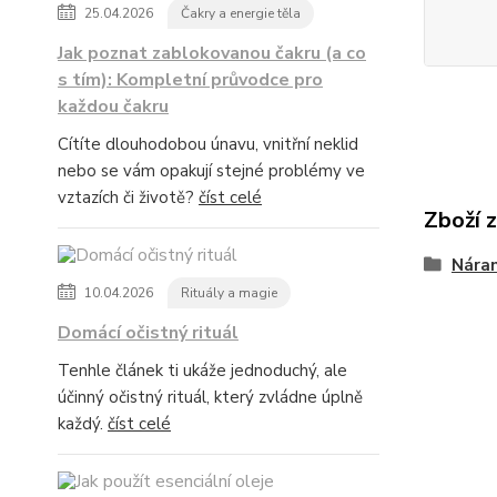
25.04.2026
Čakry a energie těla
Jak poznat zablokovanou čakru (a co
s tím): Kompletní průvodce pro
každou čakru
Cítíte dlouhodobou únavu, vnitřní neklid
nebo se vám opakují stejné problémy ve
vztazích či životě?
číst celé
Zboží 
Nára
10.04.2026
Rituály a magie
Domácí očistný rituál
Tenhle článek ti ukáže jednoduchý, ale
účinný očistný rituál, který zvládne úplně
každý.
číst celé