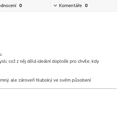
dnocení
0
Komentáře
0
u.
li, což z něj dělá ideální doplněk pro chvíle, kdy
emný, ale zároveň hluboký ve svém působení.