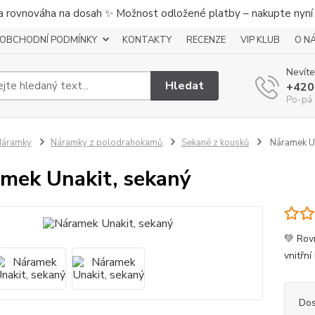
a rovnováha na dosah ✨ Možnost odložené platby – nakupte nyní a
OBCHODNÍ PODMÍNKY
KONTAKTY
RECENZE
VIP KLUB
O N
Nevíte
Hledat
+420
Po-pá 
Náramky
Náramky z polodrahokamů
Sekané z kousků
Náramek Un
mek Unakit, sekaný
💚 Rov
vnitřn
Dos