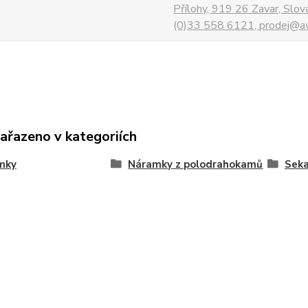
Přílohy, 919 26 Zavar, Slo
(0)33 558 6121, prodej@aw
zařazeno v kategoriích
mky
Náramky z polodrahokamů
Seka