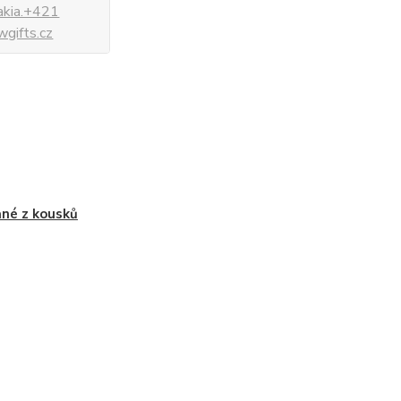
vakia.+421
gifts.cz
né z kousků