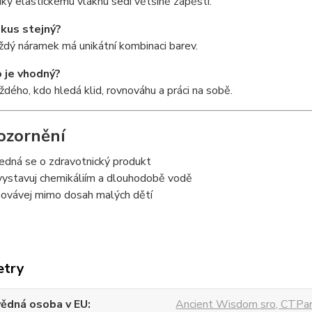
ky elastickému vláknu sedí většině zápěstí.
 kus stejný?
dý náramek má unikátní kombinaci barev.
 je vhodný?
dého, kdo hledá klid, rovnováhu a práci na sobě.
ozornění
edná se o zdravotnický produkt
ystavuj chemikáliím a dlouhodobě vodě
ovávej mimo dosah malých dětí
etry
ědná osoba v EU
Ancient Wisdom sro, CTPar