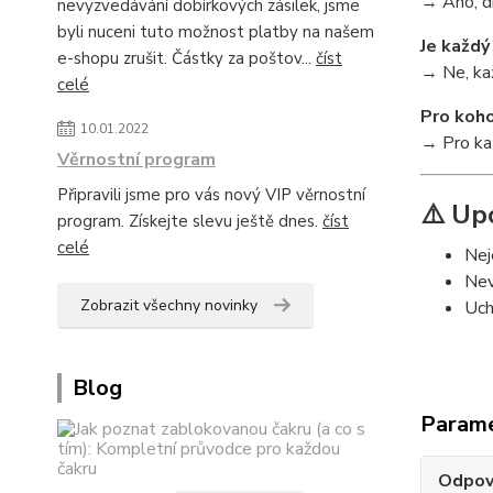
→ Ano, dí
nevyzvedávání dobírkových zásilek, jsme
byli nuceni tuto možnost platby na našem
Je každý
e-shopu zrušit. Částky za poštov...
číst
→ Ne, kaž
celé
Pro koho
10.01.2022
→ Pro kaž
Věrnostní program
Připravili jsme pro vás nový VIP věrnostní
⚠️ Up
program. Získejte slevu ještě dnes.
číst
celé
Nej
Nev
Zobrazit všechny novinky
Uch
Blog
Param
Odpov