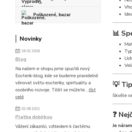
Nos
Vho
Ide
Poškozené, bazar
📊 Sp
Novinky
Mat
Typ
26.02.2026
Uch
Blog
Vel
Na našem e-shopu jsme spustili nový
Esoterik-blog, kde se budeme pravidelně
věnovat světu esoteriky, spirituality a
💡 Tip
osobního rozvoje. Těšit se můžete...
číst
Skvěle se
celé
02.08.2022
❓ Nej
Platba dobírkou
Je náram
Vážení zákazníci, vzhledem k častému