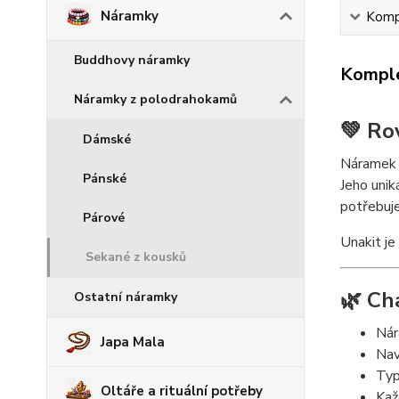
Náramky
Kompl
Buddhovy náramky
Komple
Náramky z polodrahokamů
💚 Ro
Dámské
Náramek 
Pánské
Jeho unik
potřebuje
Párové
Unakit je
Sekané z kousků
🌿 Ch
Ostatní náramky
Ná
Japa Mala
Nav
Typ
Oltáře a rituální potřeby
Kaž