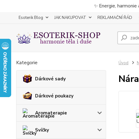
✨ Energie, harmonie 
Esoterik Blog
JAK NAKUPOVAT
REKLAMAČNÍ ŘÁD
Kategorie
Úvod
Nára
Dárkové sady
Dárkové poukazy
Aromaterapie
Svíčky