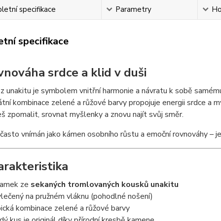
etní specifikace
Parametry
Ho
tní specifikace
vnováha srdce a klid v duši
z unakitu je symbolem vnitřní harmonie a návratu k sobě samém
átní kombinace zelené a růžové barvy propojuje energii srdce a mys
š zpomalit, srovnat myšlenky a znovu najít svůj směr.
 často vnímán jako kámen osobního růstu a emoční rovnováhy – j
arakteristika
ramek ze
sekaných tromlovaných kousků unakitu
lečený na pružném vláknu (pohodlné nošení)
ická kombinace zelené a růžové barvy
dý kus je originál díky přírodní kresbě kamene