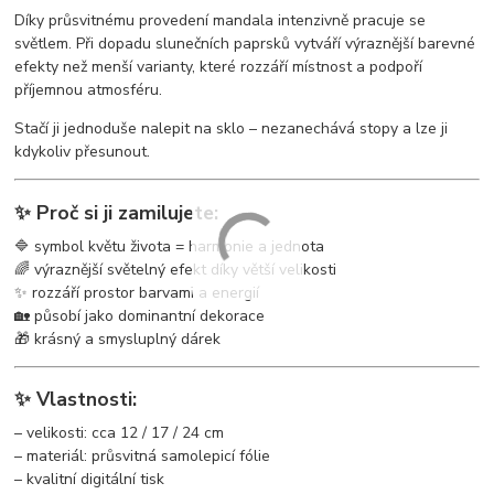
Díky průsvitnému provedení mandala intenzivně pracuje se
světlem. Při dopadu slunečních paprsků vytváří výraznější barevné
efekty než menší varianty, které rozzáří místnost a podpoří
příjemnou atmosféru.
Stačí ji jednoduše nalepit na sklo – nezanechává stopy a lze ji
kdykoliv přesunout.
✨ Proč si ji zamilujete:
🔷 symbol květu života = harmonie a jednota
🌈 výraznější světelný efekt díky větší velikosti
✨ rozzáří prostor barvami a energií
🏡 působí jako dominantní dekorace
🎁 krásný a smysluplný dárek
✨ Vlastnosti:
– velikosti: cca 12 / 17 / 24 cm
– materiál: průsvitná samolepicí fólie
– kvalitní digitální tisk