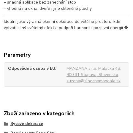
– snadná aplikace bez zanechání stop
– vhodná na okna, dveře i jiné skleněné plochy
Ideální jako výrazná okenní dekorace do většího prostoru, kde
vytvoří silný světelný efekt a podpoří harmonii i pozitivní energii
🔷
Parametry
Odpovědná osoba v EU
MANZANA s.r.o. Malacká 48,
900 31 Stupava, Slovensko,
zuzana@slnecnamandala.sk
Zboží zařazeno v kategoriích
Bytové dekorace