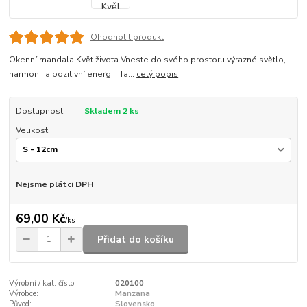
Ohodnotit produkt
Okenní mandala Květ života Vneste do svého prostoru výrazné světlo,
harmonii a pozitivní energii. Ta...
celý popis
Dostupnost
Skladem 2 ks
Velikost
Nejsme plátci DPH
69,00 Kč
/
ks
Přidat do košíku
Výrobní / kat. číslo
020100
Výrobce:
Manzana
Původ:
Slovensko