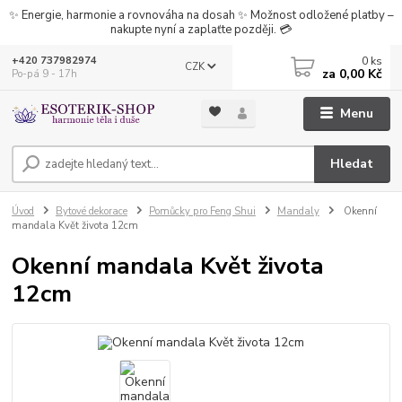
✨ Energie, harmonie a rovnováha na dosah ✨ Možnost odložené platby –
nakupte nyní a zaplaťte později. 💳
0
ks
+420 737982974
CZK
za
0,00 Kč
Po-pá 9 - 17h
Menu
Hledat
Úvod
Bytové dekorace
Pomůcky pro Feng Shui
Mandaly
Okenní
mandala Květ života 12cm
Okenní mandala Květ života
12cm