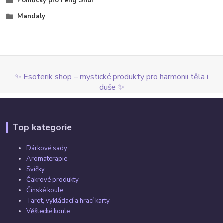
Pomůcky pro Feng Shui
Mandaly
✨ Esoterik shop – mystické produkty pro harmonii těla i
duše ✨
Top kategorie
Dárkové sady
Aromaterapie
Svíčky
Čakrové produkty
Čínské koule
Tarot, vykládací a hrací karty
Věštecké koule