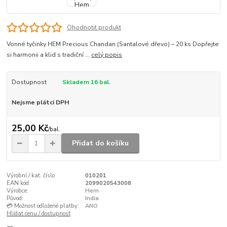
Ohodnotit produkt
Vonné tyčinky HEM Precious Chandan (Santalové dřevo) – 20 ks Dopřejte
si harmonii a klid s tradiční ...
celý popis
Dostupnost
Skladem 16 bal.
Nejsme plátci DPH
25,00 Kč
/
bal.
Přidat do košíku
Výrobní / kat. číslo
010201
EAN kód:
2099020543008
Výrobce:
Hem
Původ:
India
💳 Možnost odložené platby:
ANO
Hlídat cenu / dostupnost