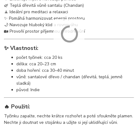
🌿 Teplá dřevitá vůně santalu (Chandan)
🧘 Ideální pro meditaci a relaxaci
✨ Pomáhá harmonizovat energii prostoru
🌙 Navozuje hluboký klid a rovnováhu
🏡 Provoňí prostor příjemnou přírodní vůní
✨ Vlastnosti:
počet tyčinek: cca 20 ks
délka: cca 20–23 cm
doba hoření: cca 30–40 minut
vůně: santalové dřevo / chandan (dřevitá, teplá, jemně
sladká)
původ: Indie
🔥 Použití:
Tyčinku zapalte, nechte krátce rozhořet a poté sfoukněte plamen.
Nechte ji doutnat ve stojánku a užijte si její uklidňující vůni.