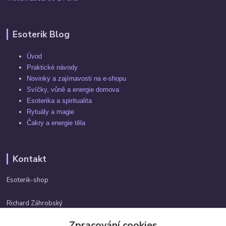
Esoterik Blog
Úvod
Praktické návody
Novinky a zajímavosti na e-shopu
Svíčky, vůně a energie domova
Esoterika a spiritualita
Rytuály a magie
Čakry a energie těla
Kontakt
Esoterik-shop
Richard Záhrobský
+420 737982974
Zpracování cookies
Po-pá 9 - 17h