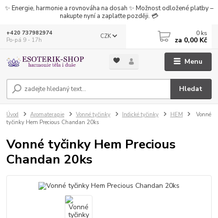
✨ Energie, harmonie a rovnováha na dosah ✨ Možnost odložené platby –
nakupte nyní a zaplaťte později. 💳
0
ks
+420 737982974
CZK
za
0,00 Kč
Po-pá 9 - 17h
Menu
Hledat
Úvod
Aromaterapie
Vonné tyčinky
Indické tyčinky
HEM
Vonné
tyčinky Hem Precious Chandan 20ks
Vonné tyčinky Hem Precious
Chandan 20ks