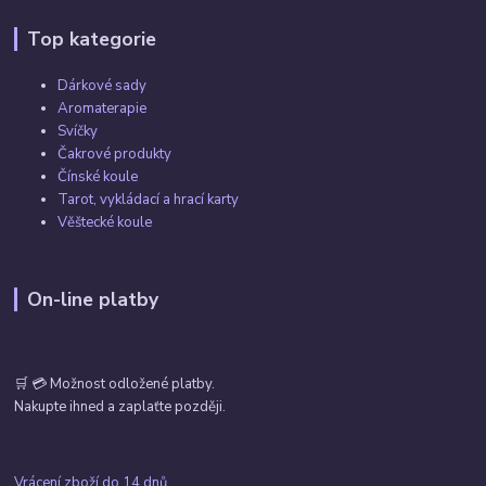
Top kategorie
Dárkové sady
Aromaterapie
Svíčky
Čakrové produkty
Čínské koule
Tarot, vykládací a hrací karty
Věštecké koule
On-line platby
🛒 💳 Možnost odložené platby.
Nakupte ihned a zaplaťte později.
Vrácení zboží do 14 dnů