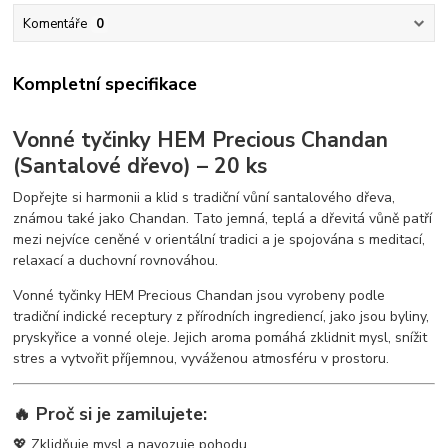
Komentáře
0
Kompletní specifikace
Vonné tyčinky HEM Precious Chandan
(Santalové dřevo) – 20 ks
Dopřejte si harmonii a klid s tradiční vůní santalového dřeva,
známou také jako Chandan. Tato jemná, teplá a dřevitá vůně patří
mezi nejvíce ceněné v orientální tradici a je spojována s meditací,
relaxací a duchovní rovnováhou.
Vonné tyčinky HEM Precious Chandan jsou vyrobeny podle
tradiční indické receptury z přírodních ingrediencí, jako jsou byliny,
pryskyřice a vonné oleje. Jejich aroma pomáhá zklidnit mysl, snížit
stres a vytvořit příjemnou, vyváženou atmosféru v prostoru.
🔥 Proč si je zamilujete:
💖 Zklidňuje mysl a navozuje pohodu