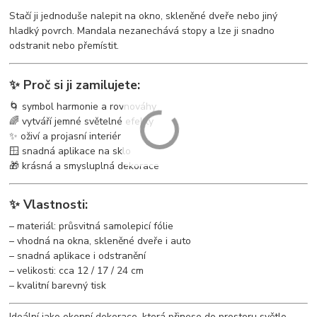
Stačí ji jednoduše nalepit na okno, skleněné dveře nebo jiný
hladký povrch. Mandala nezanechává stopy a lze ji snadno
odstranit nebo přemístit.
✨ Proč si ji zamilujete:
🌀 symbol harmonie a rovnováhy
🌈 vytváří jemné světelné efekty
✨ oživí a projasní interiér
🪟 snadná aplikace na sklo
🎁 krásná a smysluplná dekorace
✨ Vlastnosti:
– materiál: průsvitná samolepicí fólie
– vhodná na okna, skleněné dveře i auto
– snadná aplikace i odstranění
– velikosti: cca 12 / 17 / 24 cm
– kvalitní barevný tisk
Ideální jako okenní dekorace, která přinese do prostoru světlo,