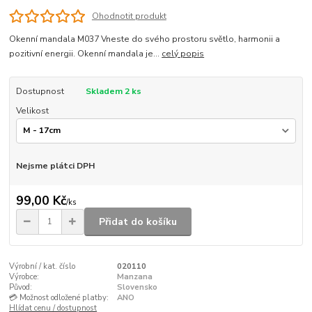
Ohodnotit produkt
Okenní mandala M037 Vneste do svého prostoru světlo, harmonii a
pozitivní energii. Okenní mandala je...
celý popis
Dostupnost
Skladem 2 ks
Velikost
Nejsme plátci DPH
99,00 Kč
/
ks
Přidat do košíku
Výrobní / kat. číslo
020110
Výrobce:
Manzana
Původ:
Slovensko
💳 Možnost odložené platby:
ANO
Hlídat cenu / dostupnost