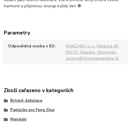
harmonii a příjemnou energii každý den
🌞
Parametry
Odpovědná osoba v EU
MANZANA s.r.o. Malacká 48,
900 31 Stupava, Slovensko,
zuzana@slnecnamandala.sk
Zboží zařazeno v kategoriích
Bytové dekorace
Pomůcky pro Feng Shui
Mandaly