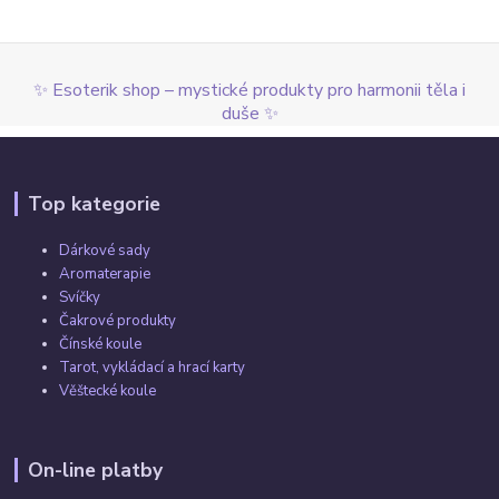
✨ Esoterik shop – mystické produkty pro harmonii těla i
duše ✨
Top kategorie
Dárkové sady
Aromaterapie
Svíčky
Čakrové produkty
Čínské koule
Tarot, vykládací a hrací karty
Věštecké koule
On-line platby