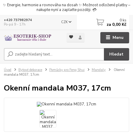
✨ Energie, harmonie a rovnováha na dosah ✨ Možnost odložené platby –
nakupte nyní a zaplaťte později. 💳
0
ks
+420 737982974
CZK
za
0,00 Kč
Po-pá 9 - 17h
Menu
Hledat
Úvod
Bytové dekorace
Pomůcky pro Feng Shui
Mandaly
Okenní
mandala M037, 17cm
Okenní mandala M037, 17cm