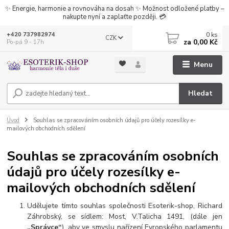
✨ Energie, harmonie a rovnováha na dosah ✨ Možnost odložené platby –
nakupte nyní a zaplaťte později. 💳
0
ks
+420 737982974
CZK
za
0,00 Kč
Po-pá 9 - 17h
Menu
Hledat
Úvod
Souhlas se zpracováním osobních údajů pro účely rozesílky e-
mailových obchodních sdělení
Souhlas se zpracováním osobních
údajů pro účely rozesílky e-
mailových obchodních sdělení
Udělujete tímto souhlas společnosti Esoterik-shop, Richard
Záhrobský, se sídlem: Most,
V.Talicha 1491
, (dále jen
„Správce“
), aby ve smyslu nařízení Evropského parlamentu