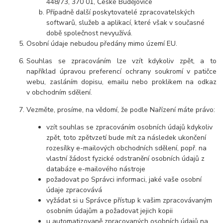
448/73, 370 01, České Budějovice
Případně další poskytovatelé zpracovatelských
softwarů, služeb a aplikací, které však v současné
době společnost nevyužívá.
Osobní údaje nebudou předány mimo území EU.
Souhlas se zpracováním lze vzít kdykoliv zpět, a to
například úpravou preferencí ochrany soukromí v patičce
webu, zasláním dopisu, emailu nebo proklikem na odkaz
v obchodním sdělení.
Vezměte, prosíme, na vědomí, že podle Nařízení máte právo:
vzít souhlas se zpracováním osobních údajů kdykoliv
zpět, toto zpětvzetí bude mít za následek ukončení
rozesílky e-mailových obchodních sdělení, popř. na
vlastní žádost fyzické odstranění osobních údajů z
databáze e-mailového nástroje
požadovat po Správci informaci, jaké vaše osobní
údaje zpracovává
vyžádat si u Správce přístup k vašim zpracovávaným
osobním údajům a požadovat jejich kopii
u automatizovaně zpracovaných osobních údajů na