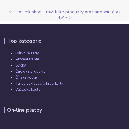
✨ Esoterik shop – mystické produkty pro harmonii těla i
duše ✨
Top kategorie
Dárkové sady
Aromaterapie
Svíčky
Čakrové produkty
Čínské koule
Tarot, vykládací a hrací karty
Věštecké koule
On-line platby