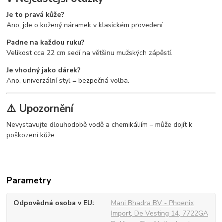
Je to pravá kůže?
Ano, jde o kožený náramek v klasickém provedení.
Padne na každou ruku?
Velikost cca 22 cm sedí na většinu mužských zápěstí.
Je vhodný jako dárek?
Ano, univerzální styl = bezpečná volba.
⚠️ Upozornění
Nevystavujte dlouhodobě vodě a chemikáliím – může dojít k
poškození kůže.
Parametry
Odpovědná osoba v EU
Mani Bhadra BV - Phoenix
Import, De Vesting 14, 7722GA