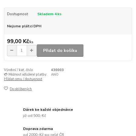
Dostupnost
Skladem 4 ks
Nejsme plátci DPH
99,00 Kč
/
ks
Přidat do košíku
Výrobní / kat. číslo
430003
💳 Možnost odložené platby:
ANO
Hlídat cenu / dostupnost
Do oblíbených
Dárek ke každé objednávce
již od 500,-Kč
Doprava zdarma
od 2000,-Kč po celé ČR