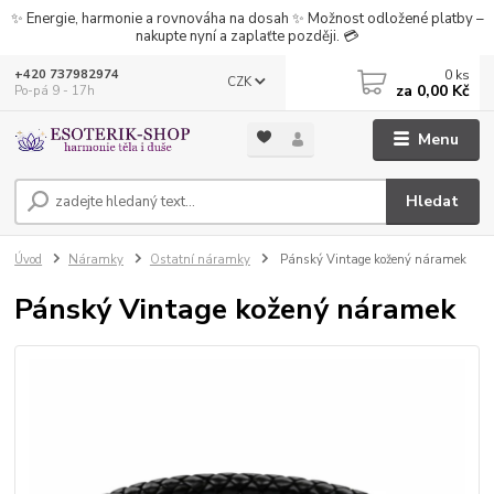
✨ Energie, harmonie a rovnováha na dosah ✨ Možnost odložené platby –
nakupte nyní a zaplaťte později. 💳
0
ks
+420 737982974
CZK
za
0,00 Kč
Po-pá 9 - 17h
Menu
Hledat
Úvod
Náramky
Ostatní náramky
Pánský Vintage kožený náramek
Pánský Vintage kožený náramek