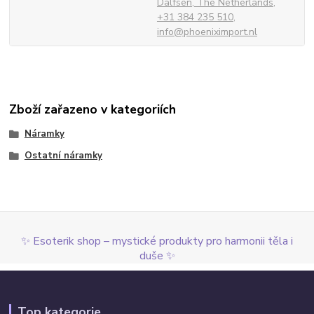
Dalfsen, The Netherlands,
+31 384 235 510,
info@phoeniximport.nl
Zboží zařazeno v kategoriích
Náramky
Ostatní náramky
✨ Esoterik shop – mystické produkty pro harmonii těla i
duše ✨
Top kategorie