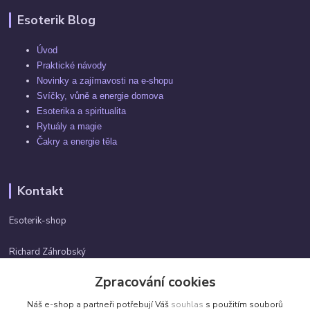
Esoterik Blog
Úvod
Praktické návody
Novinky a zajímavosti na e-shopu
Svíčky, vůně a energie domova
Esoterika a spiritualita
Rytuály a magie
Čakry a energie těla
Kontakt
Esoterik-shop
Richard Záhrobský
+420 737982974
Zpracování cookies
Po-pá 9 - 17h
Náš e-shop a partneři potřebují Váš
souhlas
s použitím souborů
info@esoterik-shop.cz