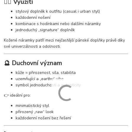
🧘‍♂️ Využití
stylový doplněk k outfitu (casual i urban styl)
každodenní nošení
kombinace s hodinkami nebo dalšími náramky
jednoduchý „signature“ doplněk
Kožené náramky patří mezi nejčastější pánské doplňky právě díky
své univerzálnosti a odolnosti.
🔮 Duchovní význam
kůže = přirozenost, síla, stabilita
uzemňující a „earthy“ vibe
symbol jednoduchosti a autenticity
👉 ideální pro:
minimalistický styl
přirozený „raw“ look
každodenní nošení bez řešení