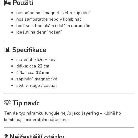
🌬️ Použití
nasaď pomocí magnetického zapínání
nos samostatně nebo v kombinaci
hodí se k hodinkám i dalším náramkům
ideální na denní nošení
📊 Specifikace
materiál: kůže + kov
délka: cca
22 cm
šířka: cca
12 mm
zapínání: magnetické
styl: vintage / casual
💡 Tip navíc
Tenhle typ náramku funguje nejlíp jako
layering
– klidně ho
kombinuj s minerálním náramkem.
❓ Nejčastější otázky