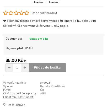
Ohodnotit produkt
❤️ Skleněný růženec tmavě červený pro sílu, energii a hlubokou víru
Skleněný růženec v tmavě červené...
celý popis
Dostupnost
Skladem 3 ks
Nejsme plátci DPH
85,00 Kč
/
ks
Přidat do košíku
Výrobní / kat. číslo
340023
Výrobce:
Renata Kroutilová
Původ:
ČR
💳 Možnost odložené platby:
ANO
Hlídat cenu / dostupnost
Do oblíbených