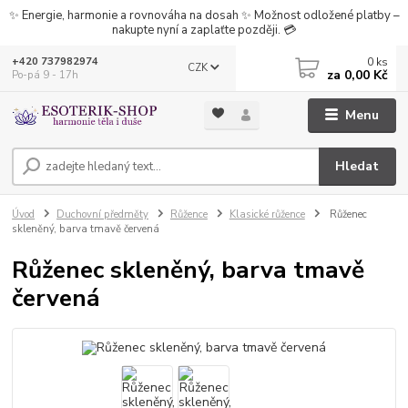
✨ Energie, harmonie a rovnováha na dosah ✨ Možnost odložené platby –
nakupte nyní a zaplaťte později. 💳
0
ks
+420 737982974
CZK
za
0,00 Kč
Po-pá 9 - 17h
Menu
Hledat
Úvod
Duchovní předměty
Růžence
Klasické růžence
Růženec
skleněný, barva tmavě červená
Růženec skleněný, barva tmavě
červená