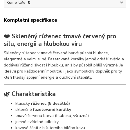
Komentáře
0
Kompletní specifikace
❤️ Skleněný růženec tmavě červený pro
sílu, energii a hlubokou víru
Skleněný růženec v tmavě červené barvě působí hluboce,
elegantně a velmi silně. Fazetované korálky jemně odráží světlo a
dodávají růženci živost i hloubku, aniž by působil příliš výrazně. Je
ideální pro každodenní modlitbu i jako symbolický doplněk pro ty,
kteří hledají spojení energie a duchovní stability.
🌿 Charakteristika
klasický
růženec (5 desátků)
skleněné
fazetované korálky
tmavě červená barva (hluboká, výrazná)
jemné světelné odlesky
kovové části z bižuterního bílého kovu