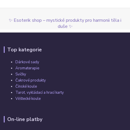
✨ Esoterik shop – mystické produkty pro harmonii těla i
duše ✨
Top kategorie
Dárkové sady
Aromaterapie
Svíčky
Čakrové produkty
Čínské koule
Tarot, vykládací a hrací karty
Věštecké koule
On-line platby