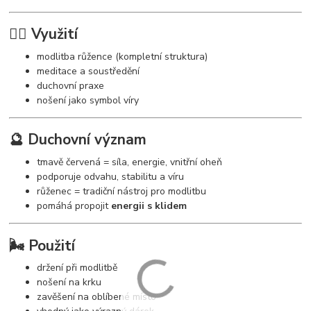
🧘‍♀️ Využití
modlitba růžence (kompletní struktura)
meditace a soustředění
duchovní praxe
nošení jako symbol víry
🔮 Duchovní význam
tmavě červená = síla, energie, vnitřní oheň
podporuje odvahu, stabilitu a víru
růženec = tradiční nástroj pro modlitbu
pomáhá propojit
energii s klidem
🌬️ Použití
držení při modlitbě
nošení na krku
zavěšení na oblíbené místo