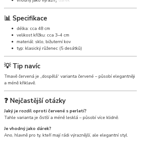
vhodný jako výrazný dárek
📊 Specifikace
délka: cca 48 cm
velikost křížku: cca 3–4 cm
materiál: sklo, bižuterní kov
typ: klasický růženec (5 desátků)
💡 Tip navíc
Tmavě červená je „dospělá“ varianta červené – působí elegantněji
a méně křiklavě.
❓ Nejčastější otázky
Jaký je rozdíl oproti červené s perletí?
Tahle varianta je čistší a méně lesklá – působí více klidně.
Je vhodný jako dárek?
Ano, hlavně pro ty, kteří mají rádi výraznější, ale elegantní styl.