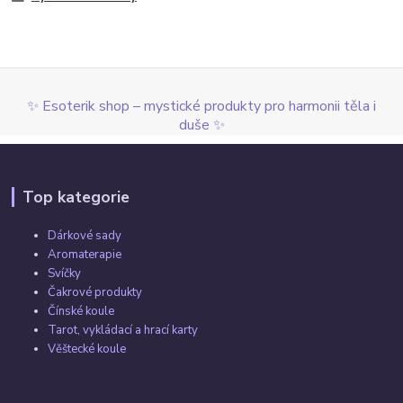
✨ Esoterik shop – mystické produkty pro harmonii těla i
duše ✨
Top kategorie
Dárkové sady
Aromaterapie
Svíčky
Čakrové produkty
Čínské koule
Tarot, vykládací a hrací karty
Věštecké koule