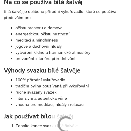
Na co se používá bílá šalvěj
Bílá šalvěj je oblíbené přírodní vykuřovadlo, které se používá
především pro:
očistu prostoru a domova
energetickou očistu místností
meditaci a mindfulness
jógové a duchovní rituály
vytvoření klidné a harmonické atmosféry
provonění interiéru přírodní vůní
Výhody svazku bílé šalvěje
100% přírodní vykuřovadlo
tradiční bylina používaná při vykuřování
ručně svázaný svazek
intenzivní a autentická vůně
vhodná pro meditaci, rituály i relaxaci
Jak používat bílou šalvěj
Zapalte konec svazku bílé šalvěje.