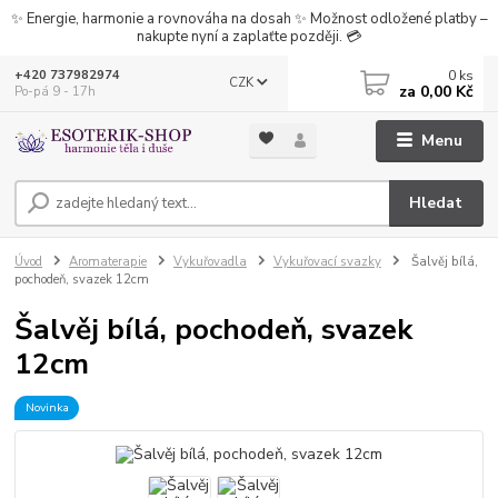
✨ Energie, harmonie a rovnováha na dosah ✨ Možnost odložené platby –
nakupte nyní a zaplaťte později. 💳
0
ks
+420 737982974
CZK
za
0,00 Kč
Po-pá 9 - 17h
Menu
Hledat
Úvod
Aromaterapie
Vykuřovadla
Vykuřovací svazky
Šalvěj bílá,
pochodeň, svazek 12cm
Šalvěj bílá, pochodeň, svazek
12cm
Novinka