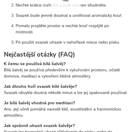
Nechte krátce rozhořet a poté plamen sfoukněte.
Svazek bude jemně doutnat a uvolňovat aromatický kouř.
Pomalu projděte prostor a nechte kouř rozptýlit po
místnosti.
Po použití svazek uhaste v nehořlavé misce nebo písku.
Nejčastější otázky (FAQ)
K čemu se používá bílá šalvěj?
Bílá šalvěj se používá především k vykuřování prostoru, očistě
domova, meditaci a vytvoření klidné atmosféry.
Jak dlouho hoří svazek bílé šalvěje?
Svazek obvykle doutná několik minut a lze jej opakovaně používat.
Je bílá šalvěj vhodná pro meditaci?
Ano, její vůně pomáhá navodit klid, soustředění a harmonickou
atmosféru.
Jak správně uhasit svazek šalvěje?
Svazek lze bezpečně uhasit přitlačením do písku, nebo do