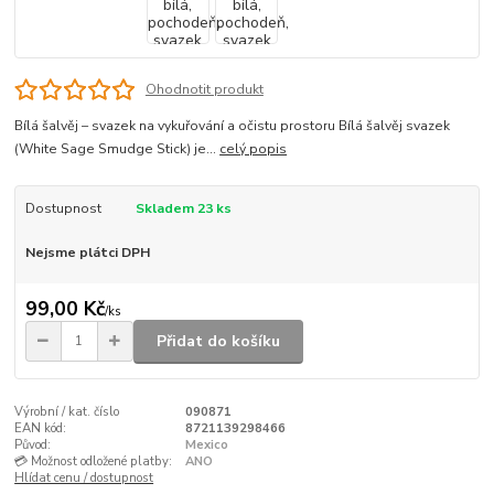
Ohodnotit produkt
Bílá šalvěj – svazek na vykuřování a očistu prostoru Bílá šalvěj svazek
(White Sage Smudge Stick) je...
celý popis
Dostupnost
Skladem 23 ks
Nejsme plátci DPH
99,00 Kč
/
ks
Přidat do košíku
Výrobní / kat. číslo
090871
EAN kód:
8721139298466
Původ:
Mexico
💳 Možnost odložené platby:
ANO
Hlídat cenu / dostupnost