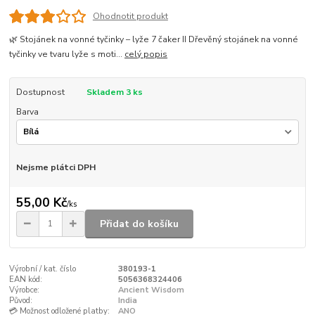
Ohodnotit produkt
🌿 Stojánek na vonné tyčinky – lyže 7 čaker II Dřevěný stojánek na vonné
tyčinky ve tvaru lyže s moti...
celý popis
Dostupnost
Skladem 3 ks
Barva
Nejsme plátci DPH
55,00 Kč
/
ks
Přidat do košíku
Výrobní / kat. číslo
380193-1
EAN kód:
5056368324406
Výrobce:
Ancient Wisdom
Původ:
India
💳 Možnost odložené platby:
ANO