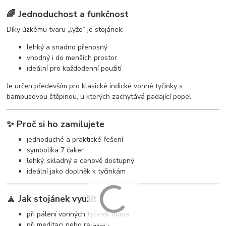
🌈 Jednoduchost a funkčnost
Díky úzkému tvaru „lyže“ je stojánek:
lehký a snadno přenosný
vhodný i do menších prostor
ideální pro každodenní použití
Je určen především pro klasické indické vonné tyčinky s
bambusovou štěpinou, u kterých zachytává padající popel
✨ Proč si ho zamilujete
jednoduché a praktické řešení
symbolika 7 čaker
lehký, skladný a cenově dostupný
ideální jako doplněk k tyčinkám
🧘 Jak stojánek využít
při pálení vonných tyčinek doma
při meditaci nebo relaxaci