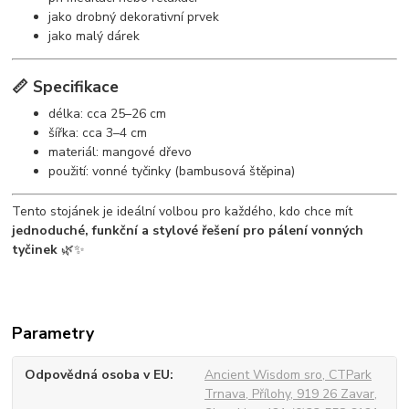
jako drobný dekorativní prvek
jako malý dárek
📏 Specifikace
délka: cca 25–26 cm
šířka: cca 3–4 cm
materiál: mangové dřevo
použití: vonné tyčinky (bambusová štěpina)
Tento stojánek je ideální volbou pro každého, kdo chce mít
jednoduché, funkční a stylové řešení pro pálení vonných
tyčinek
🌿✨
Parametry
Odpovědná osoba v EU
Ancient Wisdom sro, CTPark
Trnava, Přílohy, 919 26 Zavar,