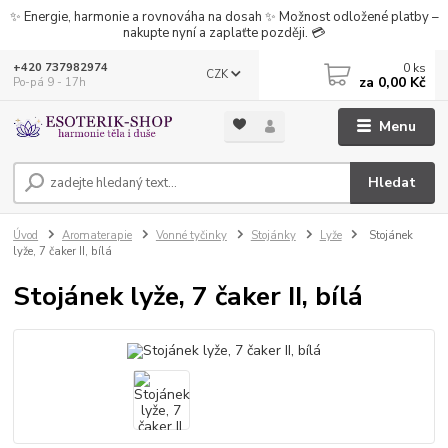
✨ Energie, harmonie a rovnováha na dosah ✨ Možnost odložené platby –
nakupte nyní a zaplaťte později. 💳
0
ks
+420 737982974
CZK
za
0,00 Kč
Po-pá 9 - 17h
Menu
Hledat
Úvod
Aromaterapie
Vonné tyčinky
Stojánky
Lyže
Stojánek
lyže, 7 čaker II, bílá
Stojánek lyže, 7 čaker II, bílá