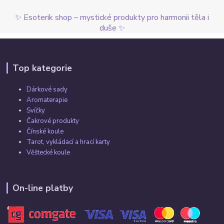
✨ Esoterik shop – mystické produkty pro harmonii těla i
duše ✨
Top kategorie
Dárkové sady
Aromaterapie
Svíčky
Čakrové produkty
Čínské koule
Tarot, vykládací a hrací karty
Věštecké koule
On-line platby