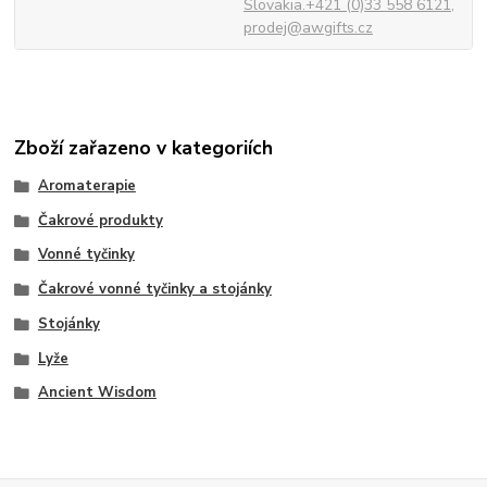
Slovakia.+421 (0)33 558 6121,
prodej@awgifts.cz
Zboží zařazeno v kategoriích
Aromaterapie
Čakrové produkty
Vonné tyčinky
Čakrové vonné tyčinky a stojánky
Stojánky
Lyže
Ancient Wisdom