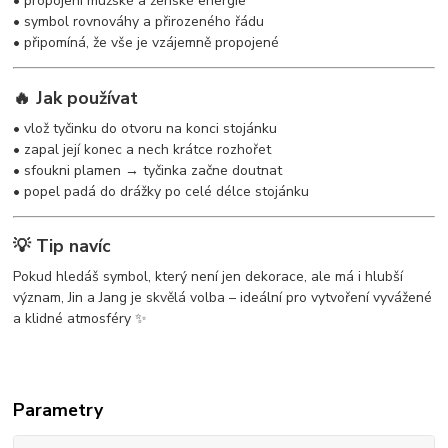
• propojení mužské a ženské energie
• symbol rovnováhy a přirozeného řádu
• připomíná, že vše je vzájemně propojené
🔥 Jak používat
• vlož tyčinku do otvoru na konci stojánku
• zapal její konec a nech krátce rozhořet
• sfoukni plamen → tyčinka začne doutnat
• popel padá do drážky po celé délce stojánku
💡 Tip navíc
Pokud hledáš symbol, který není jen dekorace, ale má i hlubší
význam, Jin a Jang je skvělá volba – ideální pro vytvoření vyvážené
a klidné atmosféry ✨
Parametry