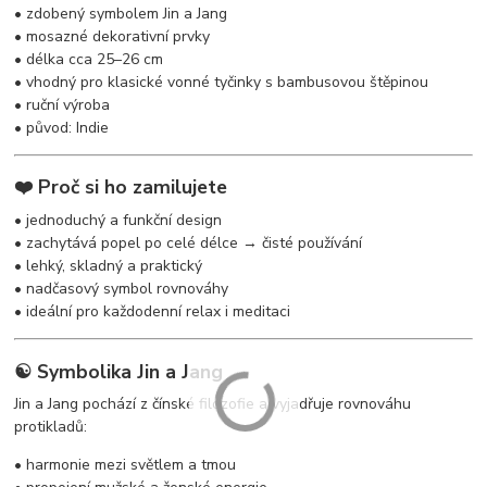
• zdobený symbolem Jin a Jang
• mosazné dekorativní prvky
• délka cca 25–26 cm
• vhodný pro klasické vonné tyčinky s bambusovou štěpinou
• ruční výroba
• původ: Indie
❤️ Proč si ho zamilujete
• jednoduchý a funkční design
• zachytává popel po celé délce → čisté používání
• lehký, skladný a praktický
• nadčasový symbol rovnováhy
• ideální pro každodenní relax i meditaci
☯️ Symbolika Jin a Jang
Jin a Jang pochází z čínské filozofie a vyjadřuje rovnováhu
protikladů:
• harmonie mezi světlem a tmou