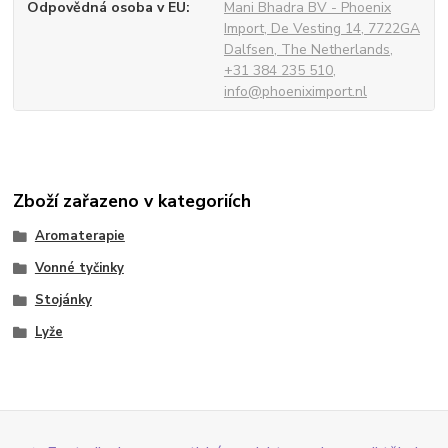
Odpovědná osoba v EU
Mani Bhadra BV - Phoenix
Import, De Vesting 14, 7722GA
Dalfsen, The Netherlands,
+31 384 235 510,
info@phoeniximport.nl
Zboží zařazeno v kategoriích
Aromaterapie
Vonné tyčinky
Stojánky
Lyže