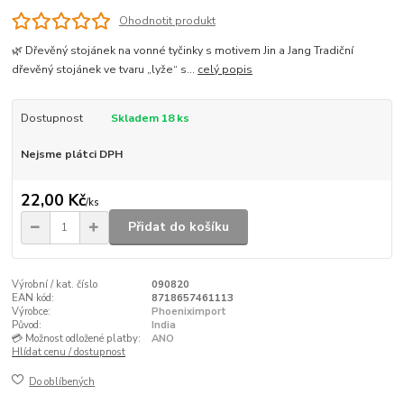
Ohodnotit produkt
🌿 Dřevěný stojánek na vonné tyčinky s motivem Jin a Jang Tradiční
dřevěný stojánek ve tvaru „lyže“ s...
celý popis
Dostupnost
Skladem 18 ks
Nejsme plátci DPH
22,00 Kč
/
ks
Přidat do košíku
Výrobní / kat. číslo
090820
EAN kód:
8718657461113
Výrobce:
Phoeniximport
Původ:
India
💳 Možnost odložené platby:
ANO
Hlídat cenu / dostupnost
Do oblíbených