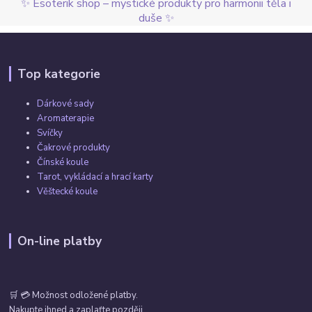
✨ Esoterik shop – mystické produkty pro harmonii těla i
duše ✨
Top kategorie
Dárkové sady
Aromaterapie
Svíčky
Čakrové produkty
Čínské koule
Tarot, vykládací a hrací karty
Věštecké koule
On-line platby
🛒 💳 Možnost odložené platby.
Nakupte ihned a zaplaťte později.