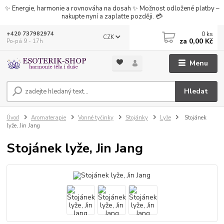
✨ Energie, harmonie a rovnováha na dosah ✨ Možnost odložené platby –
nakupte nyní a zaplaťte později. 💳
0
ks
+420 737982974
CZK
za
0,00 Kč
Po-pá 9 - 17h
Menu
Hledat
Úvod
Aromaterapie
Vonné tyčinky
Stojánky
Lyže
Stojánek
lyže, Jin Jang
Stojánek lyže, Jin Jang