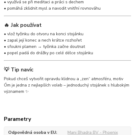
• využívá se při meditaci a práci s dechem
• pomáhá zklidnit mysl a navodit vnitřní rovnováhu
🔥 Jak používat
• vlož tyčinku do otvoru na konci stojánku
• zapal její konec a nech krátce rozhořet
• sfoukni plamen → tyčinka začne doutnat
• popel padá do drážky po celé délce stojánku
💡 Tip navíc
Pokud chceš vytvořit opravdu klidnou a „zen“ atmosféru, motiv
Óm je jedna z nejlepších voleb – jednoduchý stojánek s hlubokým
významem ✨
Parametry
Odpovědná osoba v EU
Mani Bhadra BV - Phoenix