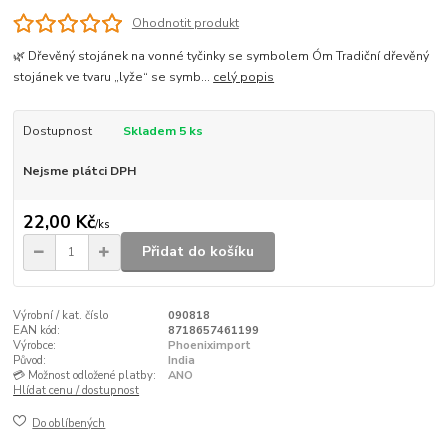
Ohodnotit produkt
🌿 Dřevěný stojánek na vonné tyčinky se symbolem Óm Tradiční dřevěný
stojánek ve tvaru „lyže“ se symb...
celý popis
Dostupnost
Skladem 5 ks
Nejsme plátci DPH
22,00 Kč
/
ks
Přidat do košíku
Výrobní / kat. číslo
090818
EAN kód:
8718657461199
Výrobce:
Phoeniximport
Původ:
India
💳 Možnost odložené platby:
ANO
Hlídat cenu / dostupnost
Do oblíbených