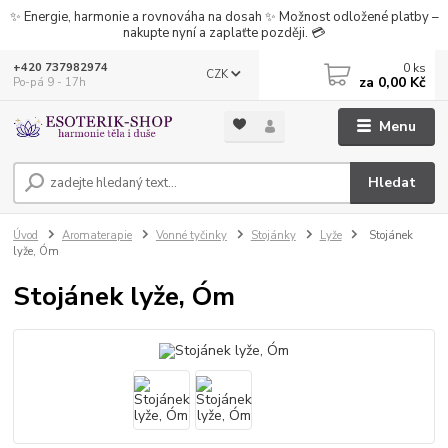
✨ Energie, harmonie a rovnováha na dosah ✨ Možnost odložené platby –
nakupte nyní a zaplaťte později. 💳
0
ks
+420 737982974
CZK
za
0,00 Kč
Po-pá 9 - 17h
Menu
Hledat
Úvod
Aromaterapie
Vonné tyčinky
Stojánky
Lyže
Stojánek
lyže, Óm
Stojánek lyže, Óm