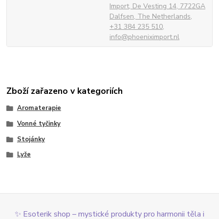
Import, De Vesting 14, 7722GA
Dalfsen, The Netherlands,
+31 384 235 510,
info@phoeniximport.nl
Zboží zařazeno v kategoriích
Aromaterapie
Vonné tyčinky
Stojánky
Lyže
✨ Esoterik shop – mystické produkty pro harmonii těla i