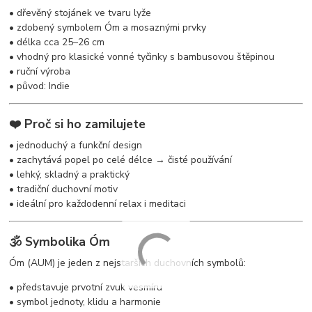
• dřevěný stojánek ve tvaru lyže
• zdobený symbolem Óm a mosaznými prvky
• délka cca 25–26 cm
• vhodný pro klasické vonné tyčinky s bambusovou štěpinou
• ruční výroba
• původ: Indie
❤️ Proč si ho zamilujete
• jednoduchý a funkční design
• zachytává popel po celé délce → čisté používání
• lehký, skladný a praktický
• tradiční duchovní motiv
• ideální pro každodenní relax i meditaci
🕉️ Symbolika Óm
Óm (AUM) je jeden z nejstarších duchovních symbolů:
• představuje prvotní zvuk vesmíru
• symbol jednoty, klidu a harmonie