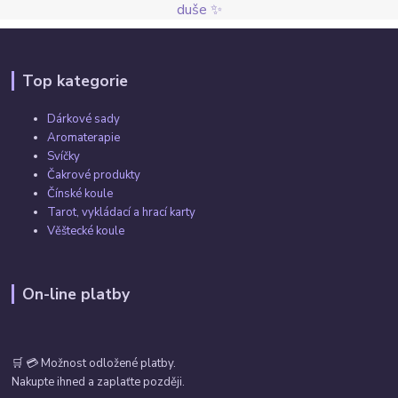
duše ✨
Top kategorie
Dárkové sady
Aromaterapie
Svíčky
Čakrové produkty
Čínské koule
Tarot, vykládací a hrací karty
Věštecké koule
On-line platby
🛒 💳 Možnost odložené platby.
Nakupte ihned a zaplaťte později.