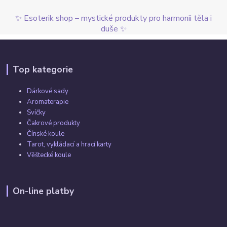
✨ Esoterik shop – mystické produkty pro harmonii těla i
duše ✨
Top kategorie
Dárkové sady
Aromaterapie
Svíčky
Čakrové produkty
Čínské koule
Tarot, vykládací a hrací karty
Věštecké koule
On-line platby