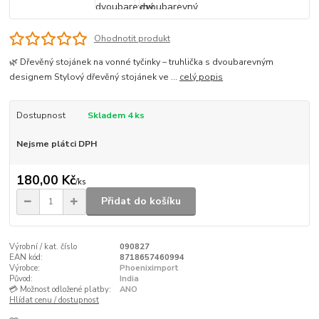
Ohodnotit produkt
🌿 Dřevěný stojánek na vonné tyčinky – truhlička s dvoubarevným
designem Stylový dřevěný stojánek ve ...
celý popis
Dostupnost
Skladem 4 ks
Nejsme plátci DPH
180,00 Kč
/
ks
Přidat do košíku
Výrobní / kat. číslo
090827
EAN kód:
8718657460994
Výrobce:
Phoeniximport
Původ:
India
💳 Možnost odložené platby:
ANO
Hlídat cenu / dostupnost