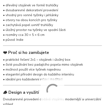
• dřevěný stojánek ve formě truhličky
• dvoubarevné dekorativní provedení
• vhodný pro vonné tyčinky i jehlánky
• otvory na obou koncích pro tyčinky
• zachytává popel uvnitř truhličky
• úložný prostor na tyčinky ve spodní části
• rozměry cca 30 × 5 × 6 cm
• původ: Indie
❤️ Proč si ho zamilujete
• praktické řešení 2v1 – stojánek i úložný box
• čisté používání bez padajícího popela mimo stojánek
• možnost použít více tyčinek najednou
• elegantní přírodní design do každého interiéru
• ideální pro každodenní relax i meditaci
🪵 Design a využití
Dvoubarevné provedení dodává stojánku modernější a univerzální
vzhled: