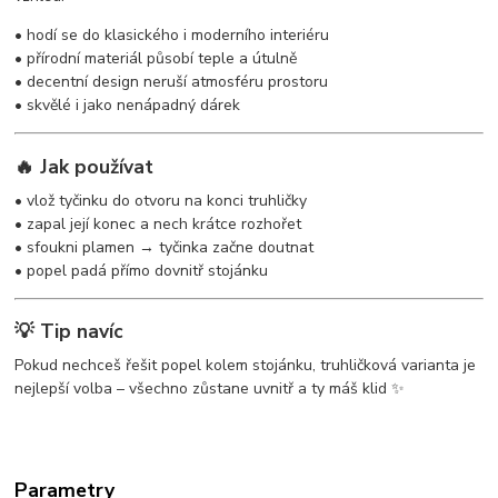
• hodí se do klasického i moderního interiéru
• přírodní materiál působí teple a útulně
• decentní design neruší atmosféru prostoru
• skvělé i jako nenápadný dárek
🔥 Jak používat
• vlož tyčinku do otvoru na konci truhličky
• zapal její konec a nech krátce rozhořet
• sfoukni plamen → tyčinka začne doutnat
• popel padá přímo dovnitř stojánku
💡 Tip navíc
Pokud nechceš řešit popel kolem stojánku, truhličková varianta je
nejlepší volba – všechno zůstane uvnitř a ty máš klid ✨
Parametry