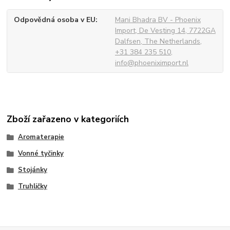
Odpovědná osoba v EU
Mani Bhadra BV - Phoenix
Import, De Vesting 14, 7722GA
Dalfsen, The Netherlands,
+31 384 235 510,
info@phoeniximport.nl
Zboží zařazeno v kategoriích
Aromaterapie
Vonné tyčinky
Stojánky
Truhličky