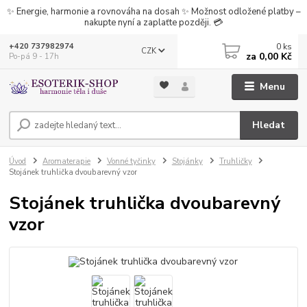
✨ Energie, harmonie a rovnováha na dosah ✨ Možnost odložené platby –
nakupte nyní a zaplaťte později. 💳
0
ks
+420 737982974
CZK
za
0,00 Kč
Po-pá 9 - 17h
Menu
Hledat
Úvod
Aromaterapie
Vonné tyčinky
Stojánky
Truhličky
Stojánek truhlička dvoubarevný vzor
Stojánek truhlička dvoubarevný
vzor