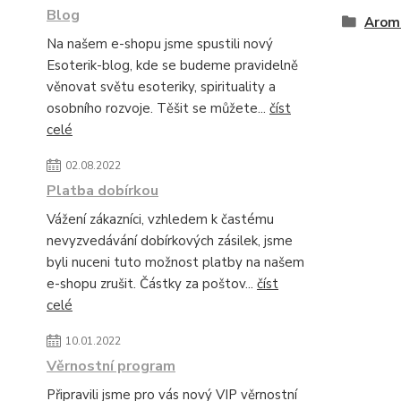
Blog
Arom
Na našem e-shopu jsme spustili nový
Esoterik-blog, kde se budeme pravidelně
věnovat světu esoteriky, spirituality a
osobního rozvoje. Těšit se můžete...
číst
celé
02.08.2022
Platba dobírkou
Vážení zákazníci, vzhledem k častému
nevyzvedávání dobírkových zásilek, jsme
byli nuceni tuto možnost platby na našem
e-shopu zrušit. Částky za poštov...
číst
celé
10.01.2022
Věrnostní program
Připravili jsme pro vás nový VIP věrnostní