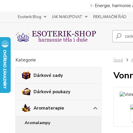
✨ Energie, harmonie 
Esoterik Blog
JAK NAKUPOVAT
REKLAMAČNÍ ŘÁD
Kategorie
Úvod
A
Vonn
Dárkové sady
Dárkové poukazy
Aromaterapie
Aromalampy