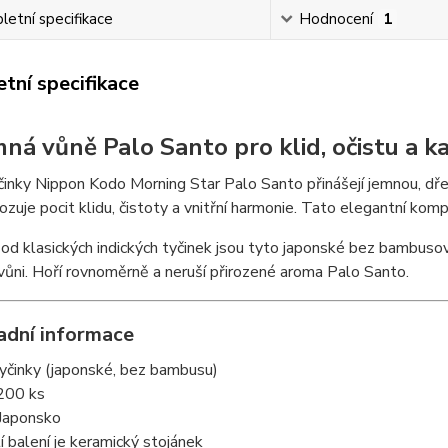
etní specifikace
Hodnocení
1
tní specifikace
mná vůně Palo Santo pro klid, očistu a
inky Nippon Kodo Morning Star Palo Santo přinášejí jemnou, dř
ozuje pocit klidu, čistoty a vnitřní harmonie. Tato elegantní kompo
 od klasických indických tyčinek jsou tyto japonské bez bambusové
vůni. Hoří rovnoměrně a neruší přirozené aroma Palo Santo.
adní informace
yčinky (japonské, bez bambusu)
 200 ks
 Japonsko
í balení je keramický stojánek