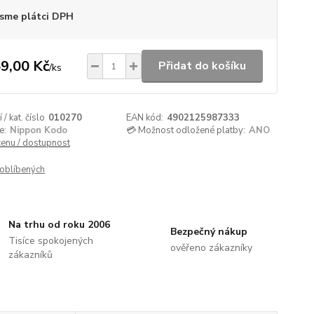
sme plátci DPH
9,00 Kč
Přidat do košíku
/
ks
/ kat. číslo
010270
EAN kód:
4902125987333
e:
Nippon Kodo
💳 Možnost odložené platby:
ANO
cenu / dostupnost
oblíbených
Na trhu od roku 2006
Bezpečný nákup
Tisíce spokojených
ověřeno zákazníky
zákazníků