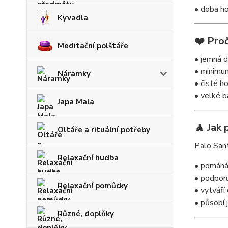
• doba ho
Kyvadla
❤️ Proč
Meditační polštáře
• jemná d
• minimum
Náramky
• čisté h
• velké b
Japa Mala
🧘 Jak 
Oltáře a rituální potřeby
Palo Sant
Relaxační hudba
• pomáhá 
• podporu
Relaxační pomůcky
• vytváří
• působí 
Různé, doplňky