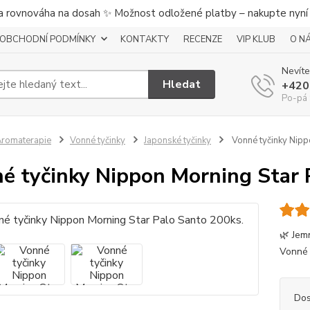
a rovnováha na dosah ✨ Možnost odložené platby – nakupte nyní a
OBCHODNÍ PODMÍNKY
KONTAKTY
RECENZE
VIP KLUB
O N
Nevíte
Hledat
+420
Po-pá 
romaterapie
Vonné tyčinky
Japonské tyčinky
Vonné tyčinky Nipp
é tyčinky Nippon Morning Star 
🌿 Jem
Vonné 
Dos