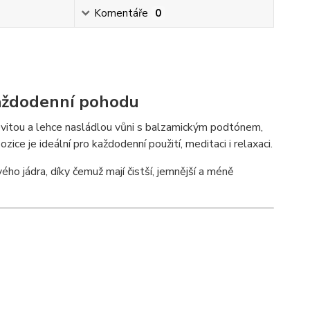
Komentáře
0
 každodenní pohodu
evitou a lehce nasládlou vůni s balzamickým podtónem,
zice je ideální pro každodenní použití, meditaci i relaxaci.
ho jádra, díky čemuž mají čistší, jemnější a méně