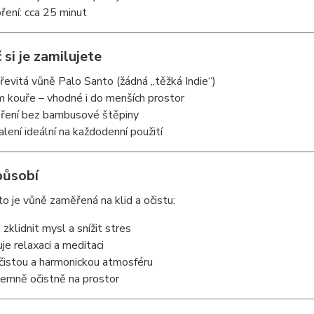
ření: cca 25 minut
 si je zamilujete
řevitá vůně Palo Santo (žádná „těžká Indie“)
 kouře – vhodné i do menších prostor
oření bez bambusové štěpiny
alení ideální na každodenní použití
působí
o je vůně zaměřená na klid a očistu:
zklidnit mysl a snížit stres
je relaxaci a meditaci
 čistou a harmonickou atmosféru
jemně očistně na prostor