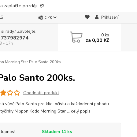
 zaplaťte později. 💳
ÁS
Přihlášení
CZK
 si rady? Zavolejte.
0
ks
 737982974
za
0,00 Kč
9 - 17h
on Morning Star Palo Santo 200ks.
Palo Santo 200ks.
Ohodnotit produkt
ná vůně Palo Santo pro klid, očistu a každodenní pohodu
tyčinky Nippon Kodo Morning Star ...
celý popis
tupnost
Skladem 11 ks