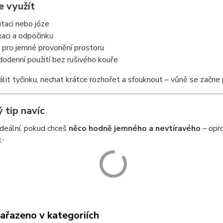
je využít
itaci nebo józe
axaci a odpočinku
ci pro jemné provonění prostoru
dodenní použití bez rušivého kouře
álit tyčinku, nechat krátce rozhořet a sfouknout – vůně se začn
 tip navíc
ideální, pokud chceš
něco hodně jemného a nevtíravého
– opro
 ✨
zařazeno v kategoriích