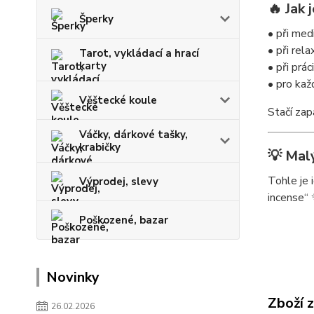
🔥 Jak 
Šperky
• při med
• při rel
Tarot, vykládací a hrací
karty
• při prá
• pro kaž
Věštecké koule
Stačí zap
Váčky, dárkové tašky,
krabičky
💡 Malý
Tohle je 
Výprodej, slevy
incense“
Poškozené, bazar
Novinky
Zboží 
26.02.2026