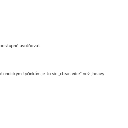
e postupně uvolňovat.
ti indickým tyčinkám je to víc „clean vibe“ než „heavy