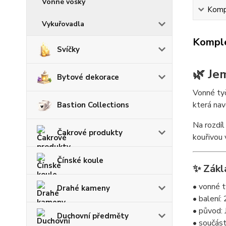
Vonné vosky
Kompl
Vykuřovadla
Komple
Svíčky
🌿 Je
Bytové dekorace
Vonné tyč
která nav
Bastion Collections
Na rozdíl
Čakrové produkty
kouřivou 
Čínské koule
✨ Zákl
• vonné t
Drahé kameny
• balení:
• původ:
Duchovní předměty
• součást