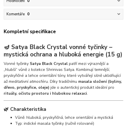
Hodnocení
0
Komentáře
0
Kompletní specifikace
🪔 Satya Black Crystal vonné tyčinky –
mystická ochrana a hluboká energie (15 g)
Vonné tyčinky
Satya Black Crystal
patří mezi výraznější a
„hlubší“ vůně z kolekce Shrinivas Satya. Kombinují temnější,
pryskyřičné a lehce orientální tóny, které vytvářejí silně uklidňující
až meditativní atmosféru. Díky tradičnímu
masala složení (byliny,
dřevo, pryskyřice, oleje)
jde o autentický produkt ideální pro
rituály, očistu prostoru i hlubokou relaxaci
.
🌿 Charakteristika
Vůně: hluboká, pryskyřičná, lehce orientální a mystická
Typ: indické masala tyčinky (ručně rolované)