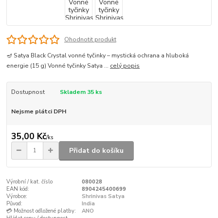
Ohodnotit produkt
🪔 Satya Black Crystal vonné tyčinky – mystická ochrana a hluboká
energie (15 g) Vonné tyčinky Satya ...
celý popis
Dostupnost
Skladem 35 ks
Nejsme plátci DPH
35,00 Kč
/
ks
Přidat do košíku
Výrobní / kat. číslo
080028
EAN kód:
8904245400699
Výrobce:
Shrinivas Satya
Původ:
India
💳 Možnost odložené platby:
ANO