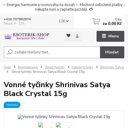
✨ Energie, harmonie a rovnováha na dosah ✨ Možnost odložené platby –
nakupte nyní a zaplaťte později. 💳
0
ks
+420 737982974
CZK
za
0,00 Kč
Po-pá 9 - 17h
Menu
Hledat
Úvod
Aromaterapie
Vonné tyčinky
Indické tyčinky
Shrinivas Satya
Vonné tyčinky Shrinivas Satya Black Crystal 15g
Vonné tyčinky Shrinivas Satya
Black Crystal 15g
Novinka