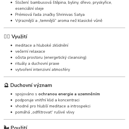
Složení: bambusová štěpina, byliny, dřevo, pryskyřice,
esenciální oleje
Prémiová řada značky Shrinivas Satya
Výraznější a „temnější“ aroma než klasické vůně
🧘‍♀️ Využití
meditace a hluboké zklidnění
večerní relaxace
očista prostoru (energetický cleansing)
rituály a duchovní praxe
vytvoření intenzivní atmosféry
🔮 Duchovní význam
spojováno s
ochranou energie a uzemněním
podporuje vnitřní klid a koncentraci
vhodné pro hlubší meditace a introspekci
pomáhá „odfiltrovat“ rušivé vlivy
🌬️ Použití