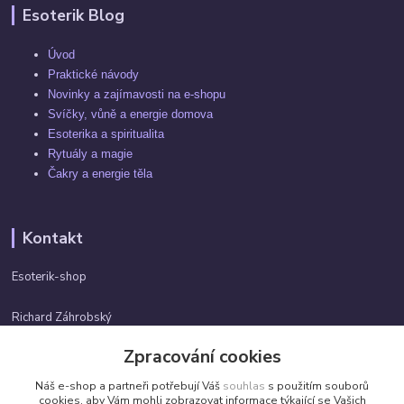
Esoterik Blog
Úvod
Praktické návody
Novinky a zajímavosti na e-shopu
Svíčky, vůně a energie domova
Esoterika a spiritualita
Rytuály a magie
Čakry a energie těla
Kontakt
Esoterik-shop
Richard Záhrobský
+420 737982974
Zpracování cookies
Po-pá 9 - 17h
Náš e-shop a partneři potřebují Váš
souhlas
s použitím souborů
info@esoterik-shop.cz
cookies, aby Vám mohli zobrazovat informace týkající se Vašich