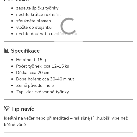
zapalte špičku tyčinky
nechte krátce rozhořet
sfoukněte plamen
vložte do stojánku
nechte doutnat a uvolňovat vůni
📊 Specifikace
Hmotnost: 15 g
Počet tyčinek: cca 12–15 ks
Délka: cca 20 cm
Doba hoření: cca 30–40 minut
Země původu: Indie
Typ: klasické vonné tyčinky
💡 Tip navíc
Ideální na večer nebo při meditaci – má silnější, „hlubší“ vibe než
běžné vůně.