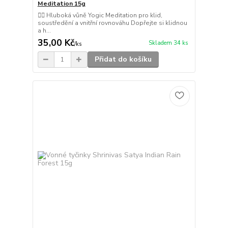
Meditation 15g
🧘‍♂️ Hluboká vůně Yogic Meditation pro klid,
soustředění a vnitřní rovnováhu Dopřejte si klidnou
a h...
35,00 Kč
Skladem 34 ks
/
ks
Přidat do košíku