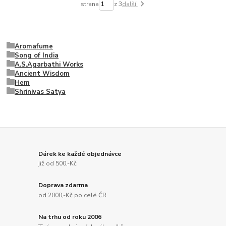
strana
z 3
další
Aromafume
Song of India
A.S.Agarbathi Works
Ancient Wisdom
Hem
Shrinivas Satya
Dárek ke každé objednávce
již od 500,-Kč
Doprava zdarma
od 2000,-Kč po celé ČR
Na trhu od roku 2006