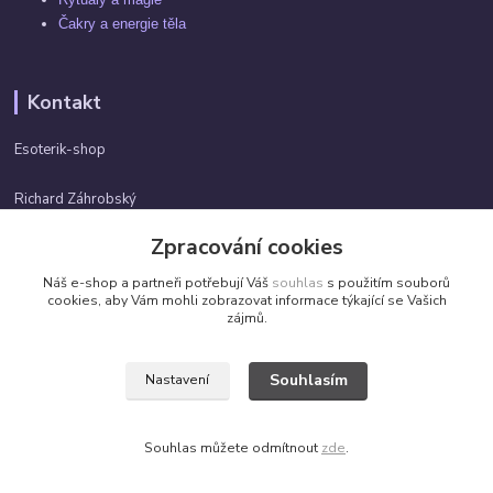
Čakry a energie těla
Kontakt
Esoterik-shop
Richard Záhrobský
+420 737982974
Zpracování cookies
Po-pá 9 - 17h
Náš e-shop a partneři potřebují Váš
souhlas
s použitím souborů
info@esoterik-shop.cz
cookies, aby Vám mohli zobrazovat informace týkající se Vašich
zájmů.
Souhlasím
Nastavení
Všechna práva vyhrazena. ©2026 by Esoterik-shop.cz
Souhlas můžete odmítnout
zde
.
Vytvořeno na
Eshop-rychle.cz