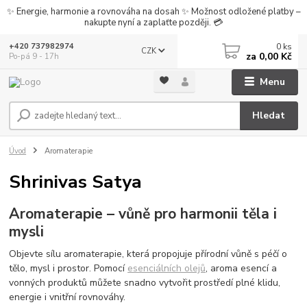
✨ Energie, harmonie a rovnováha na dosah ✨ Možnost odložené platby –
nakupte nyní a zaplaťte později. 💳
0
ks
+420 737982974
CZK
za
0,00 Kč
Po-pá 9 - 17h
Menu
Hledat
Úvod
Aromaterapie
Shrinivas Satya
Aromaterapie – vůně pro harmonii těla i
mysli
Objevte sílu aromaterapie, která propojuje přírodní vůně s péčí o
tělo, mysl i prostor. Pomocí
esenciálních olejů
, aroma esencí a
vonných produktů můžete snadno vytvořit prostředí plné klidu,
energie i vnitřní rovnováhy.