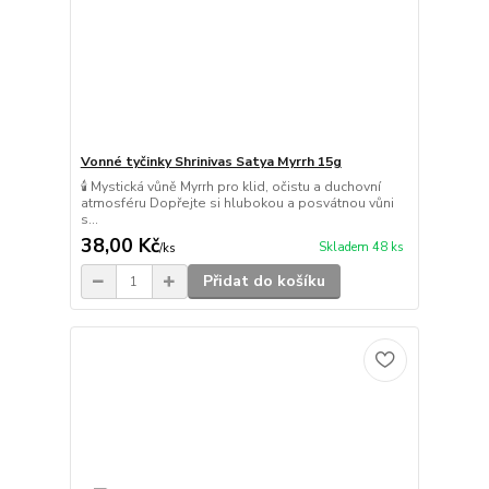
Vonné tyčinky Shrinivas Satya Myrrh 15g
🕯️ Mystická vůně Myrrh pro klid, očistu a duchovní
atmosféru Dopřejte si hlubokou a posvátnou vůni
s...
38,00 Kč
Skladem 48 ks
/
ks
Přidat do košíku