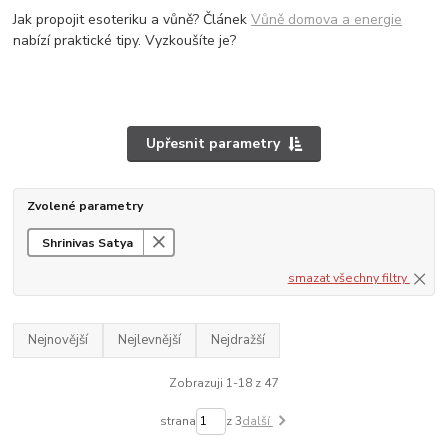
Jak propojit esoteriku a vůně? Článek
Vůně domova a energie
nabízí praktické tipy. Vyzkoušíte je?
Upřesnit parametry
Zvolené parametry
Shrinivas Satya
smazat všechny filtry
Nejnovější
Nejlevnější
Nejdražší
Zobrazuji 1-18 z 47
strana
z 3
další