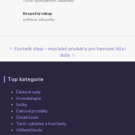
Tisíce spokojených zákazníků
Bezpečný nákup
ověřeno zákazníky
✨ Esoterik shop – mystické produkty pro harmonii těla i
duše ✨
Top kategorie
Dárkové sady
Aromaterapie
Svíčky
Čakrové produkty
Čínské koule
Tarot, vykládací a hrací karty
Věštecké koule