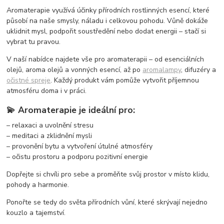
Aromaterapie využívá účinky přírodních rostlinných esencí, které
působí na naše smysly, náladu i celkovou pohodu. Vůně dokáže
uklidnit mysl, podpořit soustředění nebo dodat energii – stačí si
vybrat tu pravou.
V naší nabídce najdete vše pro aromaterapii – od esenciálních
olejů, aroma olejů a vonných esencí, až po
aromalampy
, difuzéry a
očistné spreje
. Každý produkt vám pomůže vytvořit příjemnou
atmosféru doma i v práci.
💫 Aromaterapie je ideální pro:
– relaxaci a uvolnění stresu
– meditaci a zklidnění mysli
– provonění bytu a vytvoření útulné atmosféry
– očistu prostoru a podporu pozitivní energie
Dopřejte si chvíli pro sebe a proměňte svůj prostor v místo klidu,
pohody a harmonie.
Ponořte se tedy do světa přírodních vůní, které skrývají nejedno
kouzlo a tajemství.