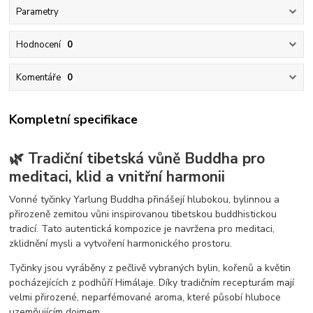
Parametry
Hodnocení
0
Komentáře
0
Kompletní specifikace
🌿 Tradiční tibetská vůně Buddha pro
meditaci, klid a vnitřní harmonii
Vonné tyčinky Yarlung Buddha přinášejí hlubokou, bylinnou a
přirozeně zemitou vůni inspirovanou tibetskou buddhistickou
tradicí. Tato autentická kompozice je navržena pro meditaci,
zklidnění mysli a vytvoření harmonického prostoru.
Tyčinky jsou vyráběny z pečlivě vybraných bylin, kořenů a květin
pocházejících z podhůří Himálaje. Díky tradičním recepturám mají
velmi přirozené, neparfémované aroma, které působí hluboce
uzemňujícím dojmem.