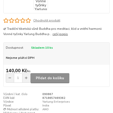
Ohodnotit produkt
🌿 Tradiční tibetská vůně Buddha pro meditaci, klid a vnitřní harmonii
Vonné tyčinky Yarlung Buddha p...
celý popis
Dostupnost
Skladem 10 ks
Nejsme plátci DPH
140,00 Kč
/
ks
Přidat do košíku
Výrobní / kat. číslo
090867
EAN kód:
8718657469362
Výrobce:
Yarlung Enterprises
Původ:
India
💳 Možnost odložené platby:
ANO