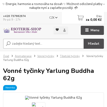
✨ Energie, harmonie a rovnováha na dosah ✨ Možnost odložené platby –
nakupte nyní a zaplaťte později. 💳
0
ks
+420 737982974
CZK
za
0,00 Kč
Po-pá 9 - 17h
Menu
Hledat
Úvod
Aromaterapie
Vonné tyčinky
Tibetské tyčinky
Vonné tyčinky
Yarlung Buddha 62g
Vonné tyčinky Yarlung Buddha
62g
Novinka