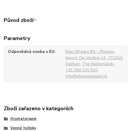
Původ zboží
Parametry
Odpovědná osoba v EU
Mani Bhadra BV - Phoenix
Import, De Vesting 14, 7722GA
Dalfsen, The Netherlands,
+31 384 235 510,
info@phoeniximport.nl
Zboží zařazeno v kategoriích
Aromaterapie
Vonné tyčinky