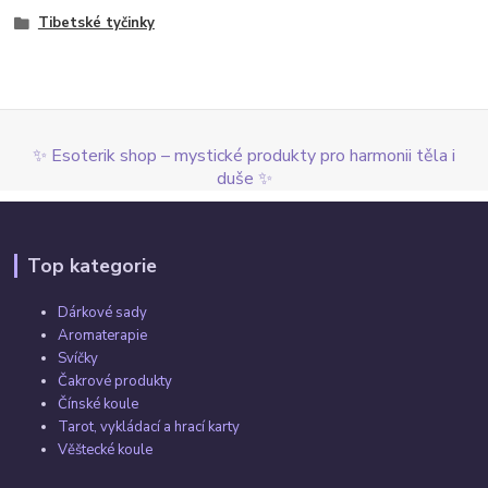
Tibetské tyčinky
✨ Esoterik shop – mystické produkty pro harmonii těla i
duše ✨
Top kategorie
Dárkové sady
Aromaterapie
Svíčky
Čakrové produkty
Čínské koule
Tarot, vykládací a hrací karty
Věštecké koule