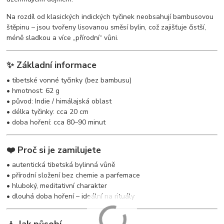
Na rozdíl od klasických indických tyčinek neobsahují bambusovou
štěpinu – jsou tvořeny lisovanou směsí bylin, což zajišťuje čistší,
méně sladkou a více „přírodní“ vůni.
✨ Základní informace
• tibetské vonné tyčinky (bez bambusu)
• hmotnost: 62 g
• původ: Indie / himálajská oblast
• délka tyčinky: cca 20 cm
• doba hoření: cca 80–90 minut
❤️ Proč si je zamilujete
• autentická tibetská bylinná vůně
• přírodní složení bez chemie a parfemace
• hluboký, meditativní charakter
• dlouhá doba hoření – ideální na rituály
🧘 Jak působí