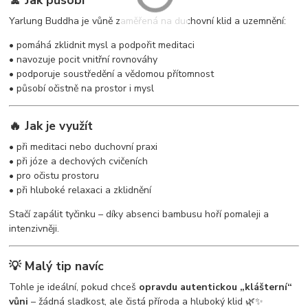
Yarlung Buddha je vůně zaměřená na duchovní klid a uzemnění:
• pomáhá zklidnit mysl a podpořit meditaci
• navozuje pocit vnitřní rovnováhy
• podporuje soustředění a vědomou přítomnost
• působí očistně na prostor i mysl
🔥 Jak je využít
• při meditaci nebo duchovní praxi
• při józe a dechových cvičeních
• pro očistu prostoru
• při hluboké relaxaci a zklidnění
Stačí zapálit tyčinku – díky absenci bambusu hoří pomaleji a
intenzivněji.
💡 Malý tip navíc
Tohle je ideální, pokud chceš
opravdu autentickou „klášterní“
vůni
– žádná sladkost, ale čistá příroda a hluboký klid 🌿✨