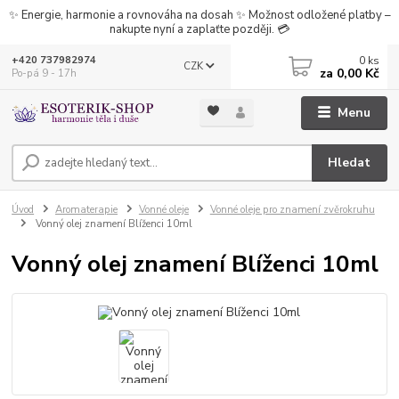
✨ Energie, harmonie a rovnováha na dosah ✨ Možnost odložené platby –
nakupte nyní a zaplaťte později. 💳
0
ks
+420 737982974
CZK
za
0,00 Kč
Po-pá 9 - 17h
Menu
Hledat
Úvod
Aromaterapie
Vonné oleje
Vonné oleje pro znamení zvěrokruhu
Vonný olej znamení Blíženci 10ml
Vonný olej znamení Blíženci 10ml