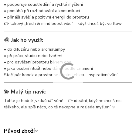
• podporuje soustředění a rychlé myšlení
• pomáhá při rozhodování a komunikaci
• přináší svěží a pozitivní energii do prostoru
👉 takový „fresh & mind boost vibe“ – když chceš být ve flow
🌞 Jak ho využít
• do difuzéru nebo aromalampy
• při práci, studiu nebo tvoření
• pro osvěžení prostoru během dne
• jako osobní rituál nebo dárek podle znamení
Stačí pár kapek a prostor se naplní lehkou, inspirativní vůní.
💫 Malý tip navíc
Tohle je hodně „vzdušná“ vůně – 👉 ideální, když nechceš nic
těžkého, ale spíš něco, co tě nakopne a rozjede myšlení ✨
Původ zboží