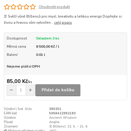
Ohodnotit produkt
♊ Svěží vůně Blíženců pro mysl, kreativitu a lehkou energii Dopřejte si
živou a hravou vůni vytvořen...
celý popis
Dostupnost
Skladem 3 ks
Měrná cena
8 500,00 Kč / l
Balení
0.01 l
Nejsme plátci DPH
85,00 Kč
/
ks
Přidat do košíku
Výrobní / kat. číslo
380251
EAN kód:
5056422992183
Výrobce:
Ancient Wisdom
Původ:
Anglie
Znamení:
♊ Blíženci: 22. 5. – 21. 6.
💳 Možnost odložené platby:
ANO