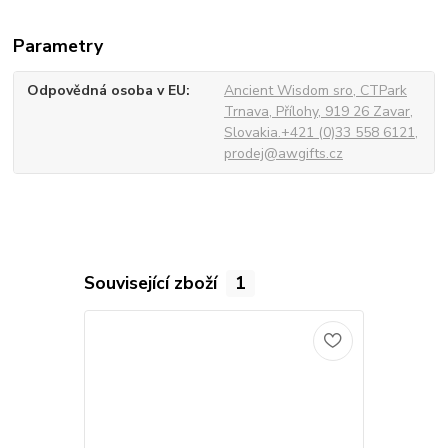
Parametry
Odpovědná osoba v EU
Ancient Wisdom sro, CTPark
Trnava, Přílohy, 919 26 Zavar,
Slovakia.+421 (0)33 558 6121,
prodej@awgifts.cz
Související zboží
1