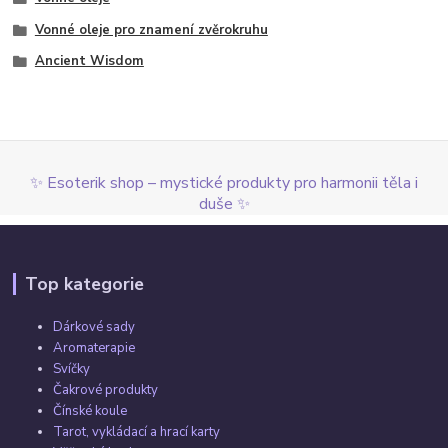
Vonné oleje pro znamení zvěrokruhu
Ancient Wisdom
✨ Esoterik shop – mystické produkty pro harmonii těla i
duše ✨
Top kategorie
Dárkové sady
Aromaterapie
Svíčky
Čakrové produkty
Čínské koule
Tarot, vykládací a hrací karty