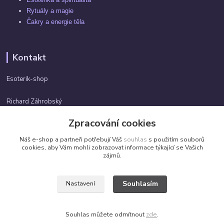
Rytuály a magie
Čakry a energie těla
Kontakt
Esoterik-shop
Richard Záhrobský
+420 737982974
Zpracování cookies
Po-pá 9 - 17h
Náš e-shop a partneři potřebují Váš
souhlas
s použitím souborů
info@esoterik-shop.cz
cookies, aby Vám mohli zobrazovat informace týkající se Vašich
zájmů.
Souhlasím
Nastavení
Všechna práva vyhrazena. ©2026 by Esoterik-shop.cz
Souhlas můžete odmítnout
zde
.
Vytvořeno na
Eshop-rychle.cz