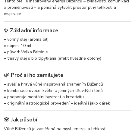
Tento olej je inspirovaný energií Blíženců – zvídavostí, komunikací
a proměnlivostí – a pomáhá vytvořit prostor plný lehkosti a
inspirace.
✨ Základní informace
• vonný olej (aroma oil)
• objem: 10 ml
• původ: Velká Británie
• tmavý olej s bio třpytkami (efekt hvězdné oblohy)
🌿 Proč si ho zamilujete
• svěží a hravá vůně inspirovaná znamením Blíženců
• kombinace ovoce, květin a jemných dřevitých tónů
• podporuje mentální bystrost a kreativitu
• originální astrologické provedení – ideální i jako dárek
🌸 Jak působí
Vůně Blíženců je zaměřená na mysl, energii a lehkost: