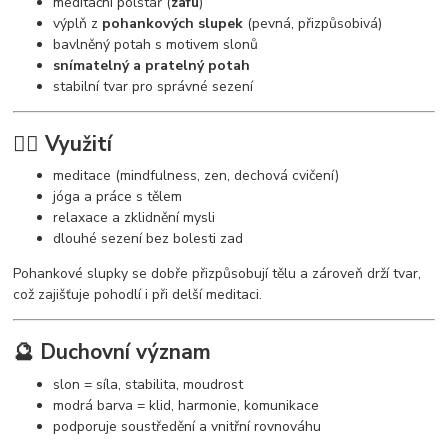
meditační polštář (
zafu
)
výplň z
pohankových slupek
(pevná, přizpůsobivá)
bavlněný potah s motivem slonů
snímatelný a pratelný potah
stabilní tvar pro správné sezení
🧘‍♀️ Využití
meditace (mindfulness, zen, dechová cvičení)
jóga a práce s tělem
relaxace a zklidnění mysli
dlouhé sezení bez bolesti zad
Pohankové slupky se dobře přizpůsobují tělu a zároveň drží tvar,
což zajišťuje pohodlí i při delší meditaci.
🔮 Duchovní význam
slon = síla, stabilita, moudrost
modrá barva = klid, harmonie, komunikace
podporuje soustředění a vnitřní rovnováhu