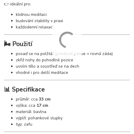
👉 ideální pro:
klidnou meditaci
budování stability v praxi
každodenní relaxaci
🌬️ Použití
posaď se na polštář (zvednutí pánve = rovná záda)
zkřiž nohy do pohodlné pozice
uvolni tělo a soustřeď se na dech
vhodné i pro delší meditace
📊 Specifikace
průměr: cca
33 cm
výška: cca
17 cm
materiál: bavlna
výplň: pohankové slupky
typ: zafu