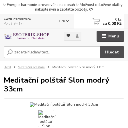
✨ Energie, harmonie a rovnováha na dosah ✨ Možnost odložené platby –
nakupte nyní a zaplaťte později. 💳
0
ks
+420 737982974
CZK
za
0,00 Kč
Po-pá 9 - 17h
Menu
Hledat
Úvod
Meditační polštáře
Meditační polštář Slon modrý 33cm
Meditační polštář Slon modrý
33cm