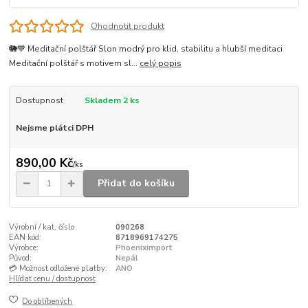
Ohodnotit produkt
🐘💙 Meditační polštář Slon modrý pro klid, stabilitu a hlubší meditaci
Meditační polštář s motivem sl...
celý popis
Dostupnost
Skladem 2 ks
Nejsme plátci DPH
890,00 Kč
/
ks
Přidat do košíku
Výrobní / kat. číslo
090268
EAN kód:
8718969174275
Výrobce:
Phoeniximport
Původ:
Nepál
💳 Možnost odložené platby:
ANO
Hlídat cenu / dostupnost
Do oblíbených