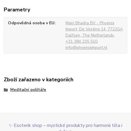
Parametry
Odpovědná osoba v EU
Mani Bhadra BV - Phoenix
Import, De Vesting 14, 7722GA
Dalfsen, The Netherlands,
+31 384 235 510,
info@phoeniximport.nl
Zboží zařazeno v kategoriích
Meditační polštáře
✨ Esoterik shop – mystické produkty pro harmonii těla i