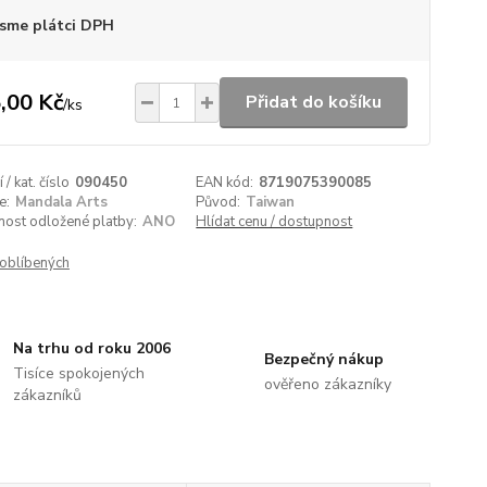
sme plátci DPH
,00 Kč
Přidat do košíku
/
ks
/ kat. číslo
090450
EAN kód:
8719075390085
e:
Mandala Arts
Původ:
Taiwan
nost odložené platby:
ANO
Hlídat cenu / dostupnost
oblíbených
Na trhu od roku 2006
Bezpečný nákup
Tisíce spokojených
ověřeno zákazníky
zákazníků