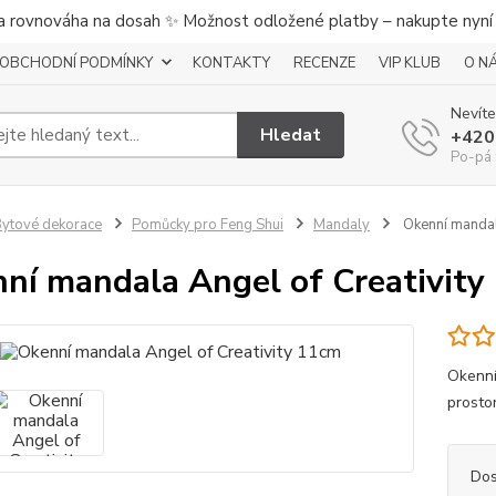
a rovnováha na dosah ✨ Možnost odložené platby – nakupte nyní a
OBCHODNÍ PODMÍNKY
KONTAKTY
RECENZE
VIP KLUB
O N
Nevíte
Hledat
+420
Po-pá 
ytové dekorace
Pomůcky pro Feng Shui
Mandaly
Okenní mandal
ní mandala Angel of Creativity
Okenní
prostor
Dos