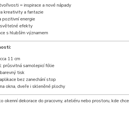
tvořivosti = inspirace a nové nápady
 kreativity a fantazie
a pozitivní energie
 světelné efekty
ace s hlubším významem
osti:
 cca 11 cm
l: průsvitná samolepicí fólie
 barevný tisk
aplikace bez zanechání stop
na okna, dveře i skleněné plochy
ako okenní dekorace do pracovny, ateliéru nebo prostoru, kde chcet