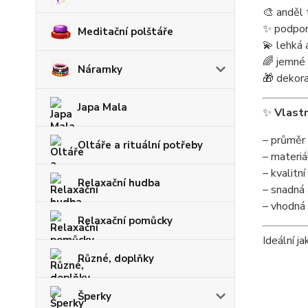
🎨 anděl 
✨ podpora
Meditační polštáře
💫 lehká 
🌈 jemné
Náramky
🎁 dekor
Japa Mala
✨
Vlastn
– průměr
Oltáře a rituální potřeby
– materiá
– kvalitní
Relaxační hudba
– snadná 
– vhodná 
Relaxační pomůcky
Ideální j
Různé, doplňky
Šperky