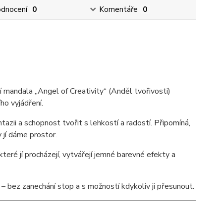
dnocení
0
Komentáře
0
í mandala „Angel of Creativity“ (Anděl tvořivosti)
ího vyjádření.
tazii a schopnost tvořit s lehkostí a radostí. Připomíná,
 jí dáme prostor.
eré jí procházejí, vytvářejí jemné barevné efekty a
 – bez zanechání stop a s možností kdykoliv ji přesunout.