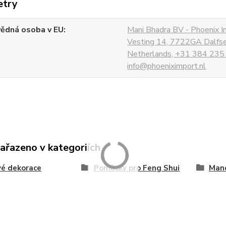
etry
ědná osoba v EU
Mani Bhadra BV - Phoenix I
Vesting 14, 7722GA Dalfs
Netherlands, +31 384 235
info@phoeniximport.nl
zařazeno v kategoriích
é dekorace
Pomůcky pro Feng Shui
Man