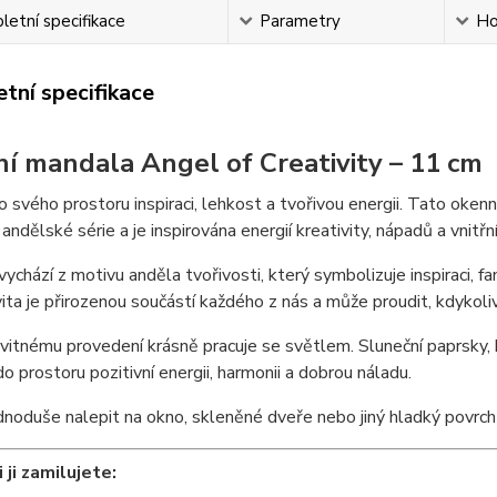
etní specifikace
Parametry
Ho
tní specifikace
í mandala Angel of Creativity – 11 cm
 svého prostoru inspiraci, lehkost a tvořivou energii. Tato okenn
 andělské série a je inspirována energií kreativity, nápadů a vnitřn
ychází z motivu anděla tvořivosti, který symbolizuje inspiraci, fan
vita je přirozenou součástí každého z nás a může proudit, kdykoliv
vitnému provedení krásně pracuje se světlem. Sluneční paprsky, kt
 do prostoru pozitivní energii, harmonii a dobrou náladu.
jednoduše nalepit na okno, skleněné dveře nebo jiný hladký povrch
 ji zamilujete: