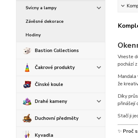
Kompl
Svícny a lampy
Závěsné dekorace
Komple
Hodiny
Okenn
Bastion Collections
Vneste do
pochází z
Čakrové produkty
Mandala v
že kreati
Čínské koule
Díky průs
Drahé kameny
přinášejí
Stačí ji 
Duchovní předměty
✨
Proč si
Kyvadla