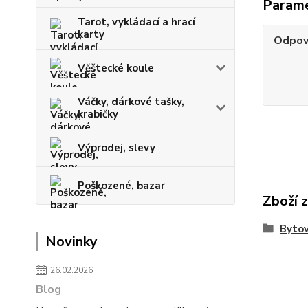
Param
Tarot, vykládací a hrací
karty
Odpov
Věštecké koule
Váčky, dárkové tašky,
krabičky
Výprodej, slevy
Poškozené, bazar
Zboží 
Bytov
Novinky
26.02.2026
Blog