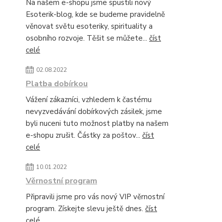
Na našem e-shopu jsme spustili nový
Esoterik-blog, kde se budeme pravidelně
věnovat světu esoteriky, spirituality a
osobního rozvoje. Těšit se můžete...
číst
celé
02.08.2022
Platba dobírkou
Vážení zákazníci, vzhledem k častému
nevyzvedávání dobírkových zásilek, jsme
byli nuceni tuto možnost platby na našem
e-shopu zrušit. Částky za poštov...
číst
celé
10.01.2022
Věrnostní program
Připravili jsme pro vás nový VIP věrnostní
program. Získejte slevu ještě dnes.
číst
celé