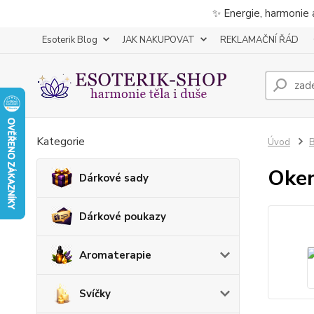
✨ Energie, harmonie 
Esoterik Blog
JAK NAKUPOVAT
REKLAMAČNÍ ŘÁD
Kategorie
Úvod
B
Oken
Dárkové sady
Dárkové poukazy
Aromaterapie
Svíčky