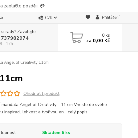
 zaplaťte později. 💳
ÁS
Přihlášení
CZK
 si rady? Zavolejte.
0
ks
 737982974
za
0,00 Kč
9 - 17h
a Angel of Creativity 11cm
 11cm
Ohodnotit produkt
 mandala Angel of Creativity – 11 cm Vneste do svého
u inspiraci, lehkost a tvořivou en...
celý popis
tupnost
Skladem 6 ks