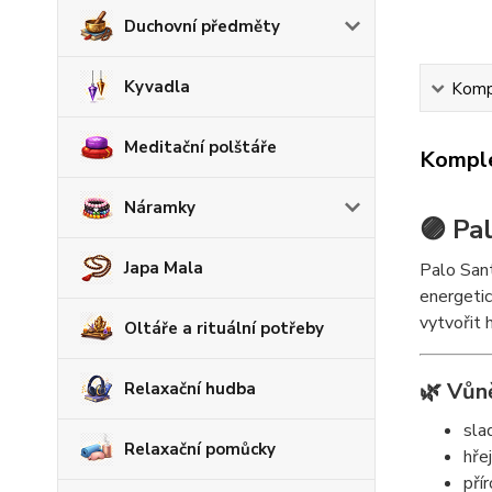
Duchovní předměty
Kyvadla
Kompl
Meditační polštáře
Komple
Náramky
🟣 Pa
Japa Mala
Palo Sant
energetic
vytvořit 
Oltáře a rituální potřeby
🌿 Vůně
Relaxační hudba
sla
Relaxační pomůcky
hřej
pří