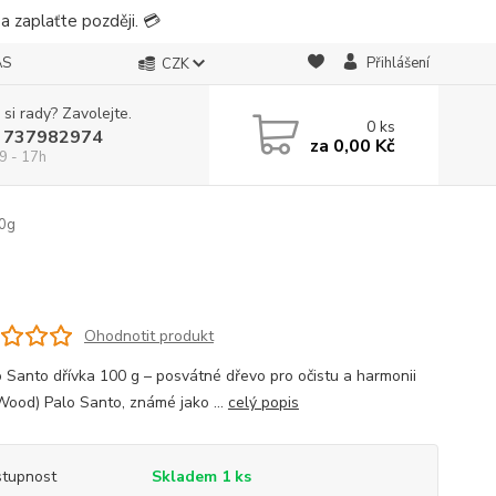
 zaplaťte později. 💳
ÁS
Přihlášení
CZK
 si rady? Zavolejte.
0
ks
 737982974
za
0,00 Kč
9 - 17h
00g
Ohodnotit produkt
o Santo dřívka 100 g – posvátné dřevo pro očistu a harmonii
Wood) Palo Santo, známé jako ...
celý popis
tupnost
Skladem 1 ks