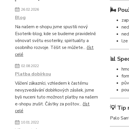
🌬️ Použ
26.02.2026
Blog
zap
Na našem e-shopu jsme spustili nový
nec
Esoterik-blog, kde se budeme pravidelně
nec
věnovat světu esoteriky, spirituality a
lze
osobního rozvoje. Těšit se můžete...
číst
celé
📊 Spec
02.08.2022
hmo
Platba dobírkou
for
pův
Vážení zákazníci, vzhledem k častému
pou
nevyzvedávání dobírkových zásilek, jsme
byli nuceni tuto možnost platby na našem
e-shopu zrušit. Částky za poštov...
číst
💡 Tip 
celé
Palo Sant
10.01.2022