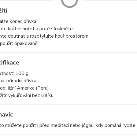
ití
alte konec dřívka
hte krátce hořet a poté sfoukněte
hte doutnat a rozptylujte kouř prostorem
 použít opakovaně
ifikace
tnost: 100 g
ma: přírodní dřívka
od: Jižní Amerika (Peru)
žití: vykuřování bez uhlíku
navíc
o můžete použít i před meditací nebo jógou, kdy pomáhá rychle