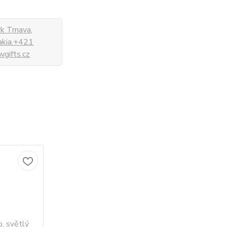
k Trnava,
vakia.+421
gifts.cz