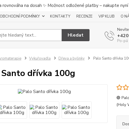
a rovnováha na dosah ✨ Možnost odložené platby – nakupte nyní a
OBCHODNÍ PODMÍNKY
KONTAKTY
RECENZE
VIP KLUB
O N
Nevíte
Hledat
+420
Po-pá 
romaterapie
Vykuřovadla
Dřeva a bylinky
Palo Santo dřívka 1
 Santo dřívka 100g
🟣 Pal
(Holy 
Dos