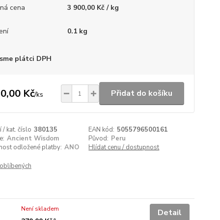
ná cena
3 900,00 Kč / kg
ení
0.1 kg
sme plátci DPH
0,00 Kč
Přidat do košíku
/
ks
/ kat. číslo
380135
EAN kód:
5055796500161
e:
Ancient Wisdom
Původ:
Peru
nost odložené platby:
ANO
Hlídat cenu / dostupnost
oblíbených
Není skladem
Detail