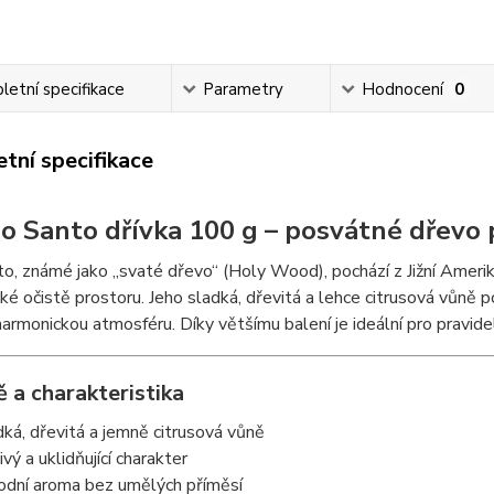
etní specifikace
Parametry
Hodnocení
0
tní specifikace
lo Santo dřívka 100 g – posvátné dřevo 
o, známé jako „svaté dřevo“ (Holy Wood), pochází z Jižní Ameriky 
ké očistě prostoru. Jeho sladká, dřevitá a lehce citrusová vůně p
harmonickou atmosféru. Díky většímu balení je ideální pro pravideln
 a charakteristika
dká, dřevitá a jemně citrusová vůně
ivý a uklidňující charakter
rodní aroma bez umělých příměsí