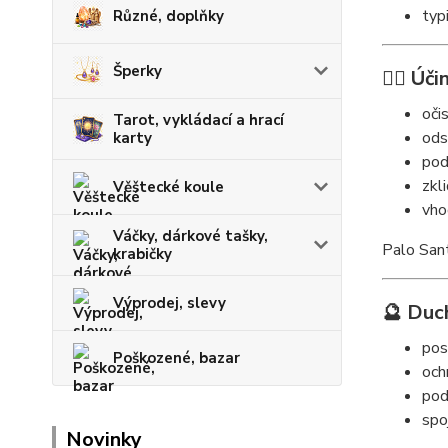
typ
Různé, doplňky
Šperky
🧘‍♀️ Úč
oči
Tarot, vykládací a hrací
ods
karty
pod
zkl
Věštecké koule
vho
Váčky, dárkové tašky,
Palo Sant
krabičky
Výprodej, slevy
🔮 Duc
pos
Poškozené, bazar
och
pod
spo
Novinky