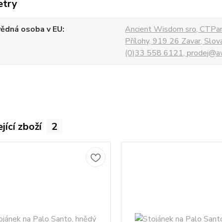
etry
ědná osoba v EU
Ancient Wisdom sro, CTPar
Přílohy, 919 26 Zavar, Slo
(0)33 558 6121, prodej@aw
jící zboží
2