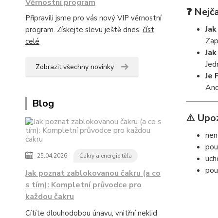
Věrnostní program
❓ Nejča
Připravili jsme pro vás nový VIP věrnostní
Jak
program. Získejte slevu ještě dnes.
číst
Zap
celé
Jak
Jed
Zobrazit všechny novinky
Je 
Ano
Blog
⚠️ Upo
nen
pou
25.04.2026
Čakry a energie těla
uch
pou
Jak poznat zablokovanou čakru (a co
s tím): Kompletní průvodce pro
každou čakru
Cítíte dlouhodobou únavu, vnitřní neklid