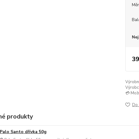
Měr
Bal
Nej
39
Výrobní 
Výrobc
💳 Mož
Do 
é produkty
Palo Santo dřívka 50g