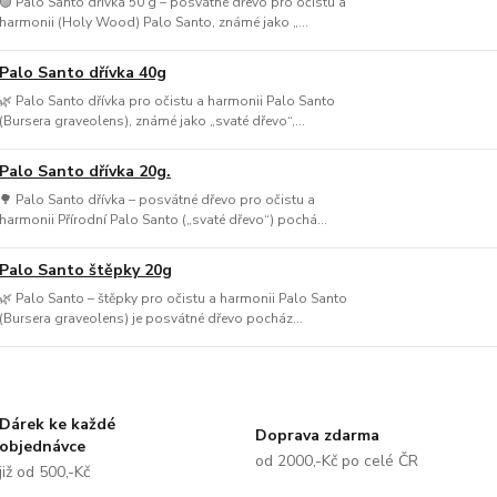
🟣 Palo Santo dřívka 50 g – posvátné dřevo pro očistu a
harmonii (Holy Wood) Palo Santo, známé jako „...
Palo Santo dřívka 40g
🌿 Palo Santo dřívka pro očistu a harmonii Palo Santo
(Bursera graveolens), známé jako „svaté dřevo“,...
Palo Santo dřívka 20g.
🌳 Palo Santo dřívka – posvátné dřevo pro očistu a
harmonii Přírodní Palo Santo („svaté dřevo“) pochá...
Palo Santo štěpky 20g
🌿 Palo Santo – štěpky pro očistu a harmonii Palo Santo
(Bursera graveolens) je posvátné dřevo pocház...
Dárek ke každé
Doprava zdarma
objednávce
od 2000,-Kč po celé ČR
již od 500,-Kč