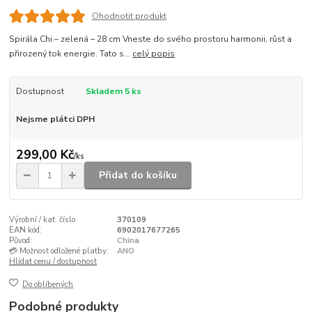
Ohodnotit produkt
Spirála Chi – zelená – 28 cm Vneste do svého prostoru harmonii, růst a
přirozený tok energie. Tato s...
celý popis
Dostupnost
Skladem 5 ks
Nejsme plátci DPH
299,00 Kč
/
ks
Přidat do košíku
Výrobní / kat. číslo
370109
EAN kód:
6902017677265
Původ:
China
💳 Možnost odložené platby:
ANO
Hlídat cenu / dostupnost
Do oblíbených
Podobné produkty