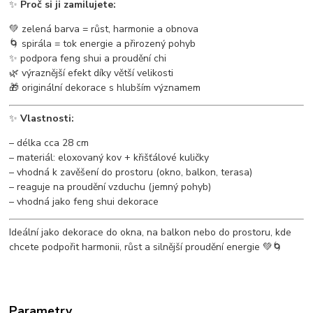
✨
Proč si ji zamilujete:
💚 zelená barva = růst, harmonie a obnova
🌀 spirála = tok energie a přirozený pohyb
✨ podpora feng shui a proudění chi
🌿 výraznější efekt díky větší velikosti
🎁 originální dekorace s hlubším významem
✨
Vlastnosti:
– délka cca 28 cm
– materiál: eloxovaný kov + křišťálové kuličky
– vhodná k zavěšení do prostoru (okno, balkon, terasa)
– reaguje na proudění vzduchu (jemný pohyb)
– vhodná jako feng shui dekorace
Ideální jako dekorace do okna, na balkon nebo do prostoru, kde
chcete podpořit harmonii, růst a silnější proudění energie 💚🌀
Parametry