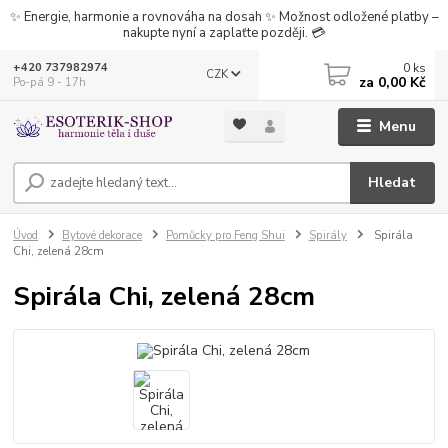
✨ Energie, harmonie a rovnováha na dosah ✨ Možnost odložené platby –
nakupte nyní a zaplaťte později. 💳
0
ks
+420 737982974
CZK
za
0,00 Kč
Po-pá 9 - 17h
Menu
Hledat
Úvod
Bytové dekorace
Pomůcky pro Feng Shui
Spirály
Spirála
Chi, zelená 28cm
Spirála Chi, zelená 28cm