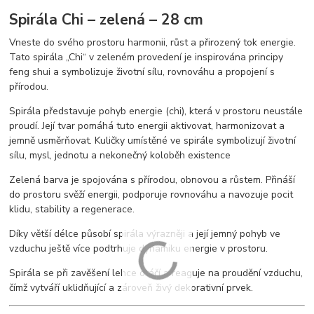
Spirála Chi – zelená – 28 cm
Vneste do svého prostoru harmonii, růst a přirozený tok energie.
Tato spirála „Chi“ v zeleném provedení je inspirována principy
feng shui a symbolizuje životní sílu, rovnováhu a propojení s
přírodou.
Spirála představuje pohyb energie (chi), která v prostoru neustále
proudí. Její tvar pomáhá tuto energii aktivovat, harmonizovat a
jemně usměrňovat. Kuličky umístěné ve spirále symbolizují životní
sílu, mysl, jednotu a nekonečný koloběh existence
Zelená barva je spojována s přírodou, obnovou a růstem. Přináší
do prostoru svěží energii, podporuje rovnováhu a navozuje pocit
klidu, stability a regenerace.
Díky větší délce působí spirála výrazněji a její jemný pohyb ve
vzduchu ještě více podtrhuje dynamiku energie v prostoru.
Spirála se při zavěšení lehce otáčí a reaguje na proudění vzduchu,
čímž vytváří uklidňující a zároveň živý dekorativní prvek.