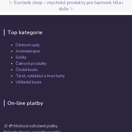
✨ Esoterik shop – mystické produkty pro harmonii těla i
duše ✨
Top kategorie
Dárkové sady
Aromaterapie
Svíčky
Čakrové produkty
Čínské koule
Tarot, vykládací a hrací karty
Věštecké koule
On-line platby
🛒 💳 Možnost odložené platby.