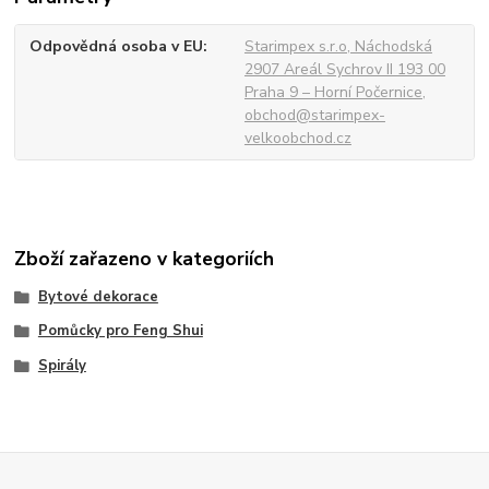
Odpovědná osoba v EU
Starimpex s.r.o, Náchodská
2907 Areál Sychrov II 193 00
Praha 9 – Horní Počernice,
obchod@starimpex-
velkoobchod.cz
Zboží zařazeno v kategoriích
Bytové dekorace
Pomůcky pro Feng Shui
Spirály