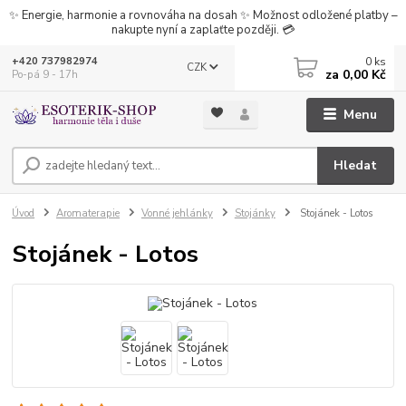
✨ Energie, harmonie a rovnováha na dosah ✨ Možnost odložené platby –
nakupte nyní a zaplaťte později. 💳
0
ks
+420 737982974
CZK
za
0,00 Kč
Po-pá 9 - 17h
Menu
Hledat
Úvod
Aromaterapie
Vonné jehlánky
Stojánky
Stojánek - Lotos
Stojánek - Lotos