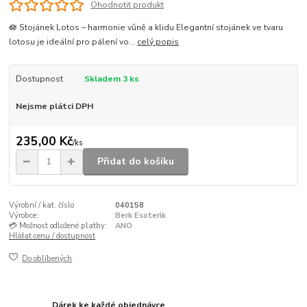
Ohodnotit produkt
🪷 Stojánek Lotos – harmonie vůně a klidu Elegantní stojánek ve tvaru
lotosu je ideální pro pálení vo...
celý popis
Dostupnost
Skladem 3 ks
Nejsme plátci DPH
235,00 Kč
/
ks
Přidat do košíku
Výrobní / kat. číslo
040158
Výrobce:
Berk Esoterik
💳 Možnost odložené platby:
ANO
Hlídat cenu / dostupnost
Do oblíbených
Dárek ke každé objednávce