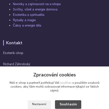
Novinky a zajímavosti na e-shopu
Svíčky, vůně a energie domova
Esoterika a spiritualita
Rytuály a magie
Čakry a energie těla
Kontakt
Esoterik-shop
Richard Záhrobský
+420 737982974
Zpracování cookies
Po-pá 9 - 17h
Náš e-shop a partneři potřebují Váš
souhlas
s použitím souborů
info@esoterik-shop.cz
cookies, aby Vám mohli zobrazovat informace týkající se Vašich
zájmů.
Souhlasím
Nastavení