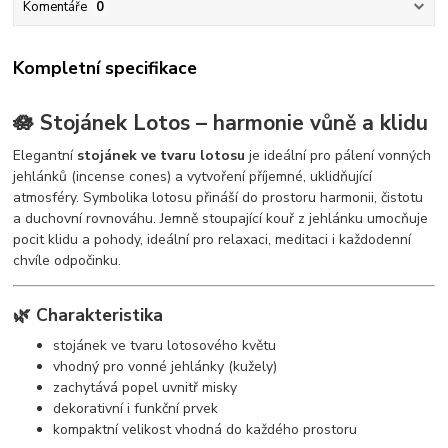
Komentáře
0
Kompletní specifikace
🪷 Stojánek Lotos – harmonie vůně a klidu
Elegantní
stojánek ve tvaru lotosu
je ideální pro pálení vonných
jehlánků (incense cones) a vytvoření příjemné, uklidňující
atmosféry. Symbolika lotosu přináší do prostoru harmonii, čistotu
a duchovní rovnováhu. Jemně stoupající kouř z jehlánku umocňuje
pocit klidu a pohody, ideální pro relaxaci, meditaci i každodenní
chvíle odpočinku.
🌿 Charakteristika
stojánek ve tvaru lotosového květu
vhodný pro vonné jehlánky (kužely)
zachytává popel uvnitř misky
dekorativní i funkční prvek
kompaktní velikost vhodná do každého prostoru