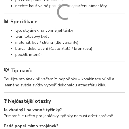
nechte kouř volně proudit pro vytvoření atmosféry
📊 Specifikace
typ: stojánek na vonné jehlánky
tvar: lotosový květ
materiál: kov / slitina (dle varianty)
barva: dekorativní (často zlatá / bronzová)
použití: interiér
💡 Tip navíc
Použijte stojánek při večerním odpočinku – kombinace vůně a
jemného světla svíčky vytvoří dokonalou atmosféru klidu.
❓ Nejčastější otázky
Je vhodný i na vonné tyčinky?
Primárně je určen pro jehlánky, tyčinky nemusí držet správně.
Padá popel mimo stojánek?