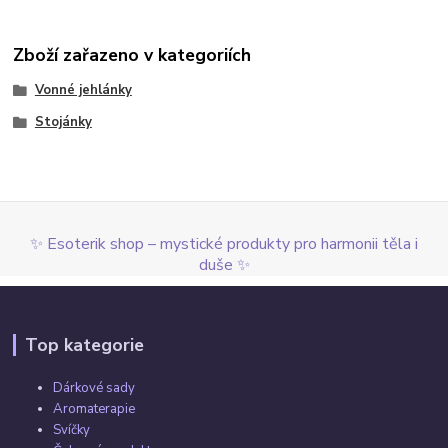
Zboží zařazeno v kategoriích
Vonné jehlánky
Stojánky
✨ Esoterik shop – mystické produkty pro harmonii těla i
duše ✨
Top kategorie
Dárkové sady
Aromaterapie
Svíčky