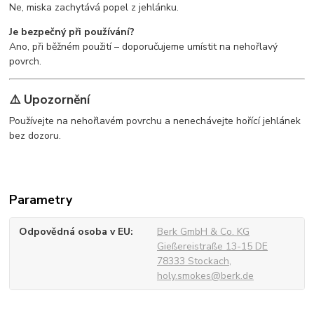
Ne, miska zachytává popel z jehlánku.
Je bezpečný při používání?
Ano, při běžném použití – doporučujeme umístit na nehořlavý
povrch.
⚠️ Upozornění
Používejte na nehořlavém povrchu a nenechávejte hořící jehlánek
bez dozoru.
Parametry
Odpovědná osoba v EU
Berk GmbH & Co. KG
Gießereistraße 13-15 DE
78333 Stockach,
holy.smokes@berk.de