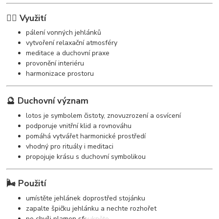
🧘‍♀️ Využití
pálení vonných jehlánků
vytvoření relaxační atmosféry
meditace a duchovní praxe
provonění interiéru
harmonizace prostoru
🔮 Duchovní význam
lotos je symbolem čistoty, znovuzrození a osvícení
podporuje vnitřní klid a rovnováhu
pomáhá vytvářet harmonické prostředí
vhodný pro rituály i meditaci
propojuje krásu s duchovní symbolikou
🌬️ Použití
umístěte jehlánek doprostřed stojánku
zapalte špičku jehlánku a nechte rozhořet
po chvíli plamen sfoukněte