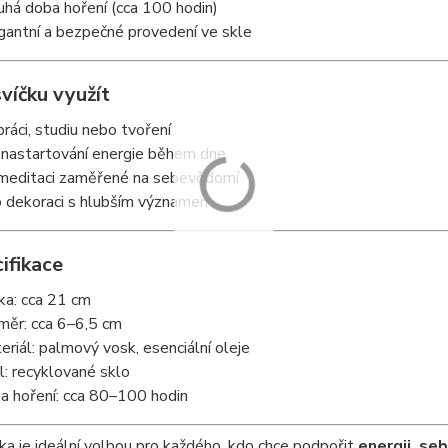
uhá doba hoření (cca 100 hodin)
gantní a bezpečné provedení ve skle
svíčku využít
 práci, studiu nebo tvoření
 nastartování energie během dne
 meditaci zaměřené na sebevědomí
o dekoraci s hlubším významem
ifikace
ka: cca 21 cm
měr: cca 6–6,5 cm
eriál: palmový vosk, esenciální oleje
l: recyklované sklo
a hoření: cca 80–100 hodin
ka je ideální volbou pro každého, kdo chce podpořit
energii, se