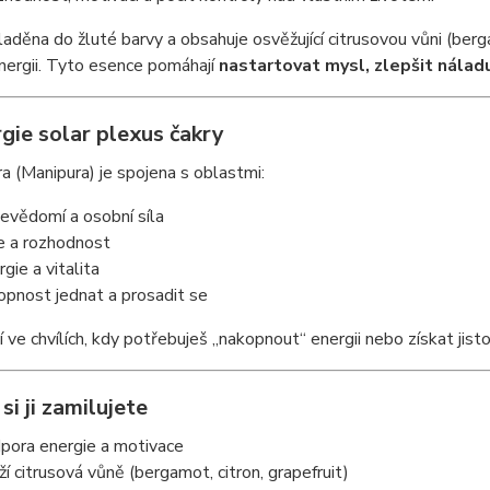
 laděna do žluté barvy a obsahuje osvěžující citrusovou vůni (berg
nergii. Tyto esence pomáhají
nastartovat mysl, zlepšit náladu
gie solar plexus čakry
ra (Manipura) je spojena s oblastmi:
evědomí a osobní síla
e a rozhodnost
gie a vitalita
opnost jednat a prosadit se
í ve chvílích, kdy potřebuješ „nakopnout“ energii nebo získat jist
si ji zamilujete
pora energie a motivace
ží citrusová vůně (bergamot, citron, grapefruit)