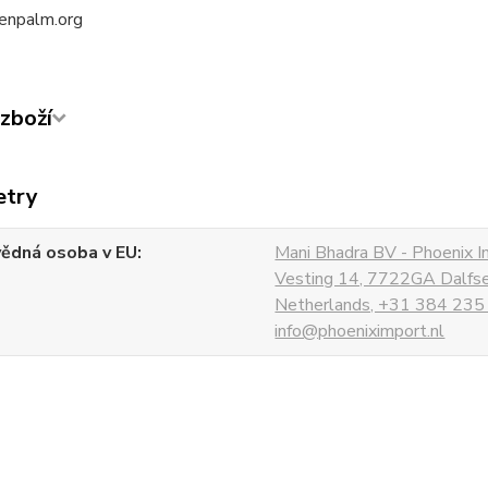
enpalm.org
zboží
etry
ědná osoba v EU
Mani Bhadra BV - Phoenix I
Vesting 14, 7722GA Dalfs
Netherlands, +31 384 235
info@phoeniximport.nl