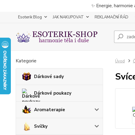
✨ Energie, harmonie 
Esoterik Blog
JAK NAKUPOVAT
REKLAMAČNÍ ŘÁD
Kategorie
Úvod
Č
Svíc
Dárkové sady
Dárkové poukazy
Aromaterapie
Svíčky