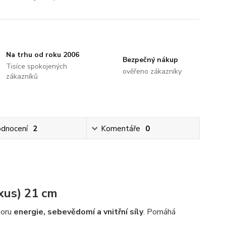
Na trhu od roku 2006
Bezpečný nákup
Tisíce spokojených
ověřeno zákazníky
zákazníků
dnocení
2
Komentáře
0
exus) 21 cm
poru
energie, sebevědomí a vnitřní síly
. Pomáhá