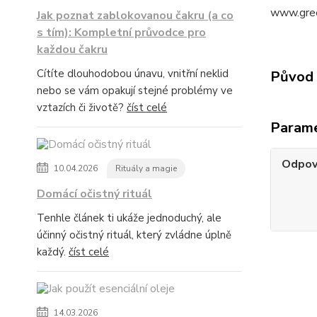
www.gre
Jak poznat zablokovanou čakru (a co
s tím): Kompletní průvodce pro
každou čakru
Cítíte dlouhodobou únavu, vnitřní neklid
Původ 
nebo se vám opakují stejné problémy ve
vztazích či životě?
číst celé
Param
Odpov
10.04.2026
Rituály a magie
Domácí očistný rituál
Tenhle článek ti ukáže jednoduchý, ale
účinný očistný rituál, který zvládne úplně
každý.
číst celé
14.03.2026