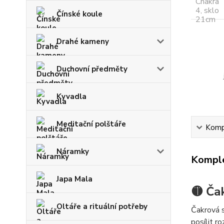
Čínské koule
Drahé kameny
Duchovní předměty
Kyvadla
Meditační polštáře
Kompl
Náramky
Komple
Japa Mala
🟡 Ča
Oltáře a rituální potřeby
Čakrová s
posílit r