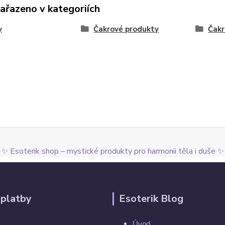
zařazeno v kategoriích
y
Čakrové produkty
Čakr
✨ Esoterik shop – mystické produkty pro harmonii těla i duše ✨
 platby
Esoterik Blog
Úvod