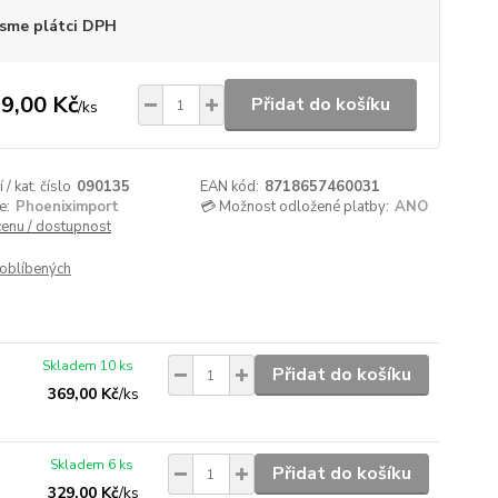
sme plátci DPH
9,00 Kč
Přidat do košíku
/
ks
/ kat. číslo
090135
EAN kód:
8718657460031
e:
Phoeniximport
💳 Možnost odložené platby:
ANO
cenu / dostupnost
oblíbených
Skladem 10 ks
Přidat do košíku
369,00 Kč
/
ks
Skladem 6 ks
Přidat do košíku
329,00 Kč
/
ks