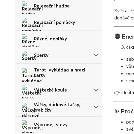
Relaxační hudba
Svíčka je
dodává e
Relaxační pomůcky
🟡 Ener
Různé, doplňky
čak
Šperky
seb
vůl
Tarot, vykládací a hrací
ener
karty
sch
Věštecké koule
👉 ideáln
Váčky, dárkové tašky,
krabičky
✨ Proč 
pod
Výprodej, slevy
svě