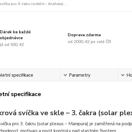
svíčka pro 4. čakru (srdeční – Anahata) ...
Dárek ke každé
Doprava zdarma
objednávce
od 2000,-Kč po celé ČR
již od 500,-Kč
etní specifikace
Parametry
Ho
tní specifikace
krová svíčka ve skle – 3. čakra (solar pl
víčka pro 3. čakru (solar plexus – Manipura) je zaměřená na pod
ozhodnost, motivaci a pocit kontroly nad vlastním životem.