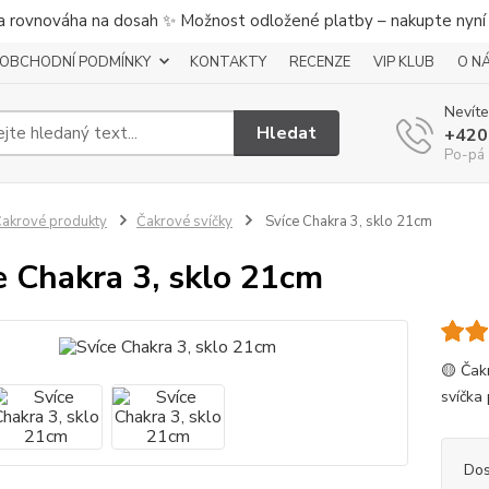
a rovnováha na dosah ✨ Možnost odložené platby – nakupte nyní a
OBCHODNÍ PODMÍNKY
KONTAKTY
RECENZE
VIP KLUB
O N
Nevíte
Hledat
+420
Po-pá 
akrové produkty
Čakrové svíčky
Svíce Chakra 3, sklo 21cm
e Chakra 3, sklo 21cm
🟡 Čak
svíčka 
Dos