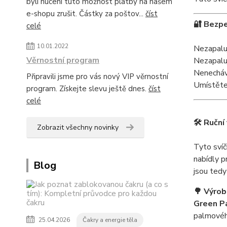
byli nuceni tuto možnost platby na našem
e-shopu zrušit. Částky za poštov...
číst
🔐 Bezpe
celé
10.01.2022
Nezapaluj
Věrnostní program
Nezapaluj
Nenecháve
Připravili jsme pro vás nový VIP věrnostní
Umístěte 
program. Získejte slevu ještě dnes.
číst
celé
🛠️ Ruční
Zobrazit všechny novinky
Tyto svíč
nabídly p
Blog
jsou tedy
🌳 Výrob
Green P
palmovéh
25.04.2026
Čakry a energie těla