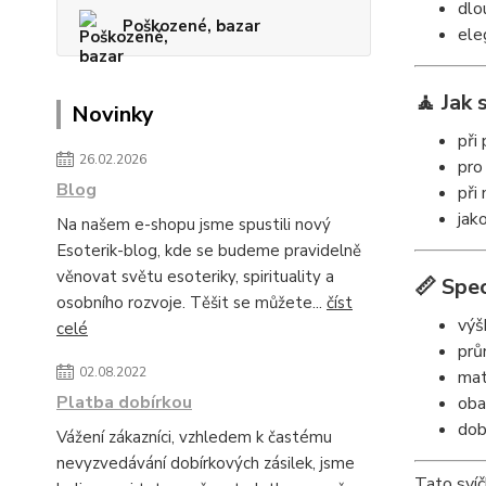
dlo
Poškozené, bazar
ele
🧘 Jak 
Novinky
při
26.02.2026
pro
Blog
při
jak
Na našem e-shopu jsme spustili nový
Esoterik-blog, kde se budeme pravidelně
věnovat světu esoteriky, spirituality a
📏 Spec
osobního rozvoje. Těšit se můžete...
číst
výš
celé
prů
02.08.2022
mat
Platba dobírkou
oba
dob
Vážení zákazníci, vzhledem k častému
nevyzvedávání dobírkových zásilek, jsme
Tato svíč