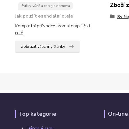
Zboží 
Svíčky, vůně a energie domova
Jak použít esenciální oleje
Svíčk
Kompletní průvodce aromaterapií.
číst
celé
Zobrazit všechny články
Top kategorie
On-line
Dárkové sady