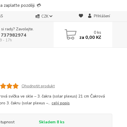
 zaplaťte později. 💳
ÁS
Přihlášení
CZK
 si rady? Zavolejte.
0
ks
 737982974
za
0,00 Kč
9 - 17h
Ohodnotit produkt
rová svíčka ve skle – 3. čakra (solar plexus) 21 cm Čakrová
pro 3. čakru (solar plexus –...
celý popis
tupnost
Skladem 8 ks