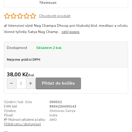
Ohodnotit produkt
🌿 Intenzivní vůně Nag Champa Dhoop pro hluboký klid, meditaci a očistu
Vonné tyčinky Satya Nag Champ...
celý popis
Dostupnost
Skladem 2 bal.
Nejsme plátci DPH
38,00 Kč
/
bal.
Přidat do košíku
Výrobní / kat. číslo
090502
EAN kód:
8904234400143
Výrobce:
Shrinivas Satya
Původ:
India
💳 Možnost odložené platby:
ANO
Hlídat cenu / dostupnost