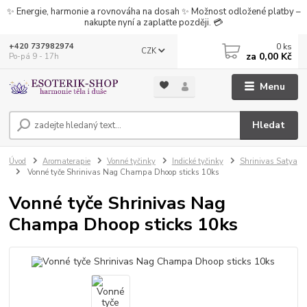
✨ Energie, harmonie a rovnováha na dosah ✨ Možnost odložené platby –
nakupte nyní a zaplaťte později. 💳
0
ks
+420 737982974
CZK
za
0,00 Kč
Po-pá 9 - 17h
Menu
Hledat
Úvod
Aromaterapie
Vonné tyčinky
Indické tyčinky
Shrinivas Satya
Vonné tyče Shrinivas Nag Champa Dhoop sticks 10ks
Vonné tyče Shrinivas Nag
Champa Dhoop sticks 10ks