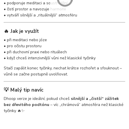
• podporuje meditaci a soustředění
• čistí prostor a navozuje harmonii
• vytváří silnější a „rituálnější“ atmosféru
🔥 Jak je využít
• při meditaci nebo józe
• pro očistu prostoru
• při duchovní praxi nebo rituálech
• když chceš intenzivnější vůni než klasické tyčinky
Stačí zapálit konec tyčinky, nechat krátce rozhořet a sfouknout –
vůně se začne postupně uvolňovat.
💡 Malý tip navíc
Dhoop verze je ideální, pokud chceš
silnější a „čistší“ zážitek
bez dřevitého podtónu
– víc „chrámová“ atmosféra než klasické
tyčinky 🔥✨