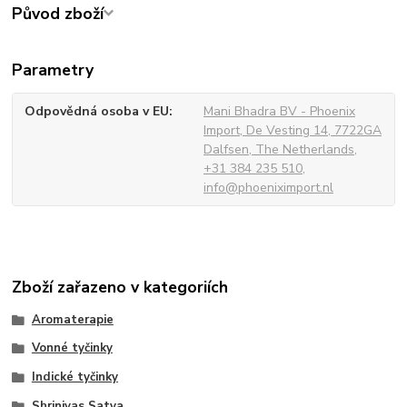
Původ zboží
Parametry
Odpovědná osoba v EU
Mani Bhadra BV - Phoenix
Import, De Vesting 14, 7722GA
Dalfsen, The Netherlands,
+31 384 235 510,
info@phoeniximport.nl
Zboží zařazeno v kategoriích
Aromaterapie
Vonné tyčinky
Indické tyčinky
Shrinivas Satya