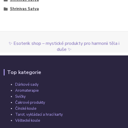
Shrinivas Satya
✨ Esoterik shop – mystické produkty pro harmonii těla i
duše ✨
Top kategorie
Dárkové sady
Aromaterapie
Svíčky
Čakrové produkty
Čínské koule
Tarot, vykládací a hrací karty
Věštecké koule