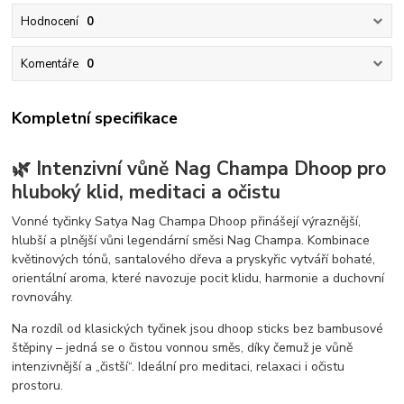
Hodnocení
0
Komentáře
0
Kompletní specifikace
🌿 Intenzivní vůně Nag Champa Dhoop pro
hluboký klid, meditaci a očistu
Vonné tyčinky Satya Nag Champa Dhoop přinášejí výraznější,
hlubší a plnější vůni legendární směsi Nag Champa. Kombinace
květinových tónů, santalového dřeva a pryskyřic vytváří bohaté,
orientální aroma, které navozuje pocit klidu, harmonie a duchovní
rovnováhy.
Na rozdíl od klasických tyčinek jsou dhoop sticks bez bambusové
štěpiny – jedná se o čistou vonnou směs, díky čemuž je vůně
intenzivnější a „čistší“. Ideální pro meditaci, relaxaci i očistu
prostoru.