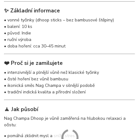
✨ Základní informace
• vonné tyčinky (dhoop sticks – bez bambusové štěpiny)
• balení: 10 ks
• původ: Indie
• ruční výroba
• doba hoření: cca 30–45 minut
❤️ Proč si je zamilujete
• intenzivnější a plnější vůně než klasické tyčinky
• čisté hoření bez vůně bambusu
• ikonická směs Nag Champa v silnější podobě
• tradiční indická kvalita a přírodní složení
🧘 Jak působí
Nag Champa Dhoop je vůně zaměřená na hlubokou relaxaci a
očistu:
• pomáhá zklidnit mysl a snížit stres