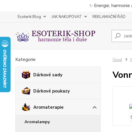
✨ Energie, harmonie 
Esoterik Blog
JAK NAKUPOVAT
REKLAMAČNÍ ŘÁD
Kategorie
Úvod
A
Vonn
Dárkové sady
Dárkové poukazy
Aromaterapie
Aromalampy