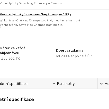
Vonné tyčinky Satya Nag Champa patří mezi n...
Vonné tyčinky Shrinivas Nag Champa 100g
🌿 Ikonická vůně Nag Champa pro klid, meditaci a harmonii
Vonné tyčinky Satya Nag Champa patří mezi n...
Dárek ke každé
Doprava zdarma
objednávce
od 2000,-Kč po celé ČR
již od 500,-Kč
etní specifikace
Parametry
Ho
tní specifikace