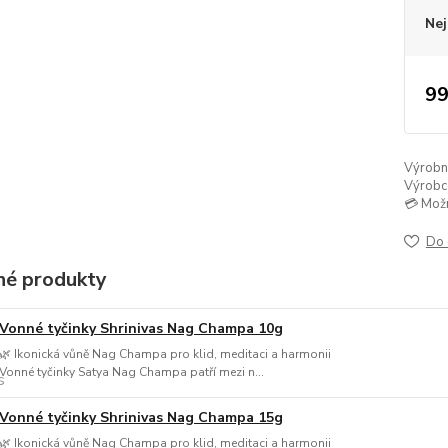
Nej
99
Výrobní 
Výrobc
💳 Mož
Do 
é produkty
Vonné tyčinky Shrinivas Nag Champa 10g
🌿 Ikonická vůně Nag Champa pro klid, meditaci a harmonii
Vonné tyčinky Satya Nag Champa patří mezi n...
Vonné tyčinky Shrinivas Nag Champa 15g
🌿 Ikonická vůně Nag Champa pro klid, meditaci a harmonii