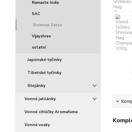
Namaste India
SAC
Shrinivas Satya
Vijayshree
ostatní
Japonské tyčinky
Tibetské tyčinky
Stojánky
Vonné jehlánky
Kompl
Vonné cihličky Aromafume
Komple
Vonné vosky