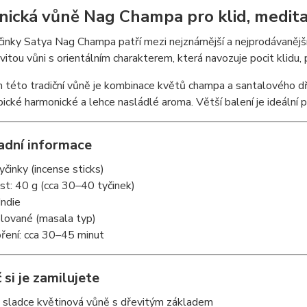
onická vůně Nag Champa pro klid, medita
inky Satya Nag Champa patří mezi nejznámější a nejprodávanější 
vitou vůni s orientálním charakterem, která navozuje pocit klidu, 
této tradiční vůně je kombinace květů champa a santalového dřev
pické harmonické a lehce nasládlé aroma. Větší balení je ideální p
adní informace
yčinky (incense sticks)
t: 40 g (cca 30–40 tyčinek)
Indie
olované (masala typ)
ření: cca 30–45 minut
 si je zamilujete
á sladce květinová vůně s dřevitým základem