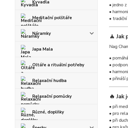
Kyvadla
• jedno z
• harmoniz
Meditační polštáře
• tradiční
Náramky
🧘 Jak 
Nag Cham
Japa Mala
• pomáhá 
• podporu
Oltáře a rituální potřeby
• harmoni
• přináší
Relaxační hudba
🔥 Jak 
Relaxační pomůcky
• při med
Různé, doplňky
• pro rela
• při duc
• pro kaž
Šperky