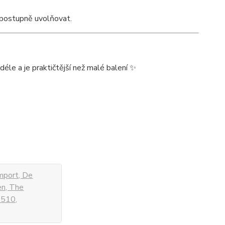
e postupně uvolňovat.
déle a je praktičtější než malé balení ✨
mport, De
en, The
 510,