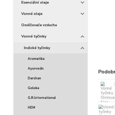
Esenciální oleje
Vonné oleje
Osvěžovače vzduchu
Vonné tyčinky
Indické tyčinky
Aromatika
Ayurvedic
Podobn
Darshan
Goloka
G.R.International
HEM