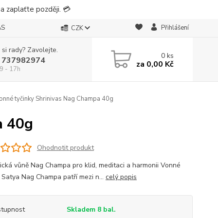
 zaplaťte později. 💳
ÁS
Přihlášení
CZK
 si rady? Zavolejte.
0
ks
 737982974
za
0,00 Kč
9 - 17h
nné tyčinky Shrinivas Nag Champa 40g
a 40g
Ohodnotit produkt
nická vůně Nag Champa pro klid, meditaci a harmonii Vonné
y Satya Nag Champa patří mezi n...
celý popis
tupnost
Skladem 8 bal.