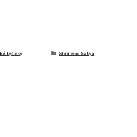
cké tyčinky
Shrinivas Satya