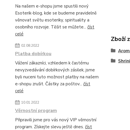
Na našem e-shopu jsme spustili nový
Esoterik-blog, kde se budeme pravidelně
věnovat světu esoteriky, spirituality a
osobního rozvoje. Těšit se můžete...
číst
celé
Zboží 
02.08.2022
Arom
Platba dobírkou
Shrin
Vážení zákazníci, vzhledem k častému
nevyzvedávání dobírkových zásilek, jsme
byli nuceni tuto možnost platby na našem
e-shopu zrušit. Částky za poštov...
číst
celé
10.01.2022
Věrnostní program
Připravili jsme pro vás nový VIP věrnostní
program. Získejte slevu ještě dnes.
číst