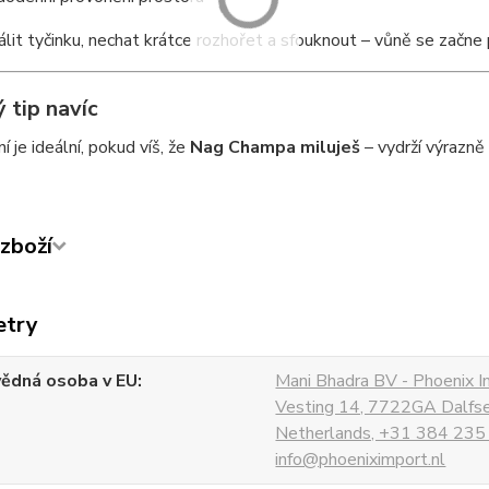
álit tyčinku, nechat krátce rozhořet a sfouknout – vůně se začn
 tip navíc
í je ideální, pokud víš, že
Nag Champa miluješ
– vydrží výrazně 
zboží
etry
ědná osoba v EU
Mani Bhadra BV - Phoenix I
Vesting 14, 7722GA Dalfs
Netherlands, +31 384 235
info@phoeniximport.nl