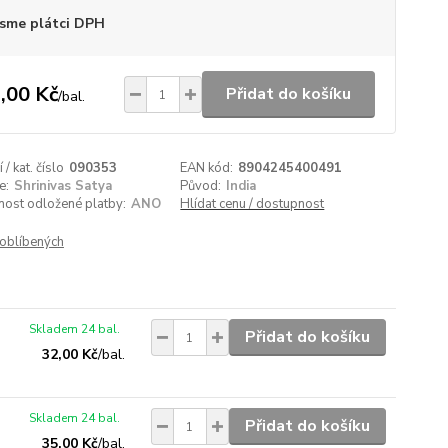
sme plátci DPH
,00 Kč
Přidat do košíku
/
bal.
/ kat. číslo
090353
EAN kód:
8904245400491
e:
Shrinivas Satya
Původ:
India
nost odložené platby:
ANO
Hlídat cenu / dostupnost
oblíbených
Skladem 24 bal.
Přidat do košíku
32,00 Kč
/
bal.
Skladem 24 bal.
Přidat do košíku
35,00 Kč
/
bal.