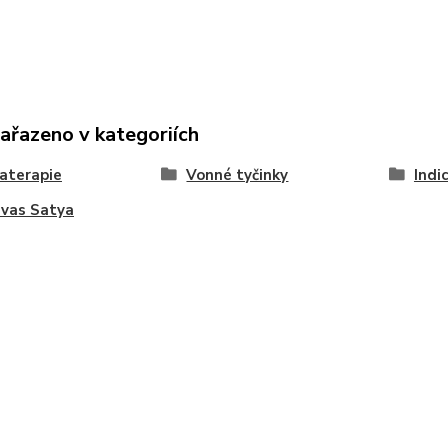
zařazeno v kategoriích
aterapie
Vonné tyčinky
Indi
ivas Satya