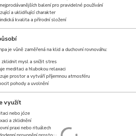
 nejprodávanějších balení pro pravidelné používání
ující a uklidňující charakter
 indická kvalita a přírodní složení
působí
pa je vůně zaměřená na klid a duchovní rovnováhu:
zklidnit mysl a snížit stres
je meditaci a hlubokou relaxaci
zuje prostor a vytváří příjemnou atmosféru
 pocit pohody a uvolnění
je využít
itaci nebo józe
xaci a zklidnění
hovní praxi nebo rituálech
dodenní provonění prostoru