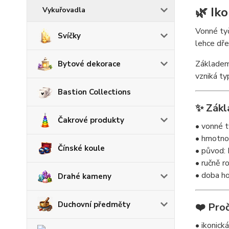
🌿 Ik
Vykuřovadla
Vonné tyč
Svíčky
lehce dře
Základem 
Bytové dekorace
vzniká ty
Bastion Collections
✨ Zákl
Čakrové produkty
• vonné t
• hmotnos
Čínské koule
• původ: 
• ručně r
• doba ho
Drahé kameny
Duchovní předměty
❤️ Proč
• ikonick