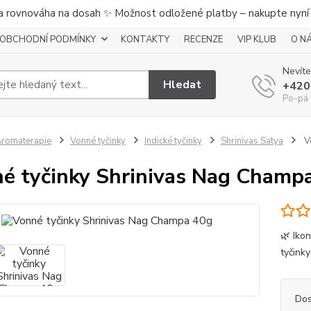
a rovnováha na dosah ✨ Možnost odložené platby – nakupte nyní a
OBCHODNÍ PODMÍNKY
KONTAKTY
RECENZE
VIP KLUB
O N
Nevíte
Hledat
+420
Po-pá 
romaterapie
Vonné tyčinky
Indické tyčinky
Shrinivas Satya
Vo
é tyčinky Shrinivas Nag Champ
🌿 Iko
tyčink
Dos