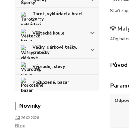
Stačí zap
Tarot, vykládací a hrací
karty
💡 Malý
Věštecké koule
40g balen
Váčky, dárkové tašky,
krabičky
Původ 
Výprodej, slevy
Poškozené, bazar
Param
Odpov
Novinky
26.02.2026
Blog