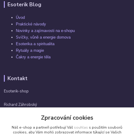
Esoterik Blog
Úvod
Praktické návody
Novinky a zajímavosti na e-shopu
Svíčky, vůně a energie domova
Esoterika a spiritualita
Rytuály a magie
Čakry a energie těla
Kontakt
Esoterik-shop
Richard Záhrobský
+420 737982974
Zpracování cookies
Po-pá 9 - 17h
Náš e-shop a partneři potřebují Váš
souhlas
s použitím souborů
info@esoterik-shop.cz
cookies, aby Vám mohli zobrazovat informace týkající se Vašich