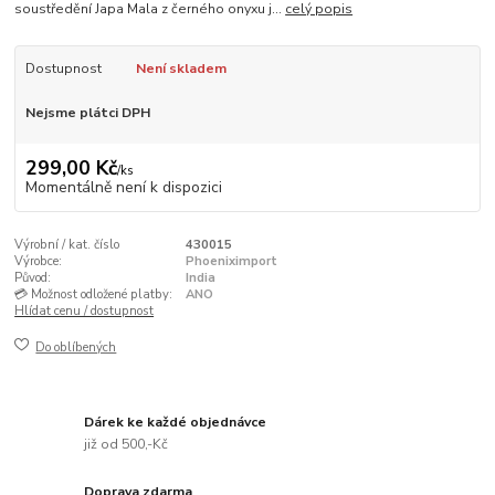
soustředění Japa Mala z černého onyxu j...
celý popis
Dostupnost
Není skladem
Nejsme plátci DPH
299,00 Kč
/
ks
Momentálně není k dispozici
Výrobní / kat. číslo
430015
Výrobce:
Phoeniximport
Původ:
India
💳 Možnost odložené platby:
ANO
Hlídat cenu / dostupnost
Do oblíbených
Dárek ke každé objednávce
již od 500,-Kč
Doprava zdarma