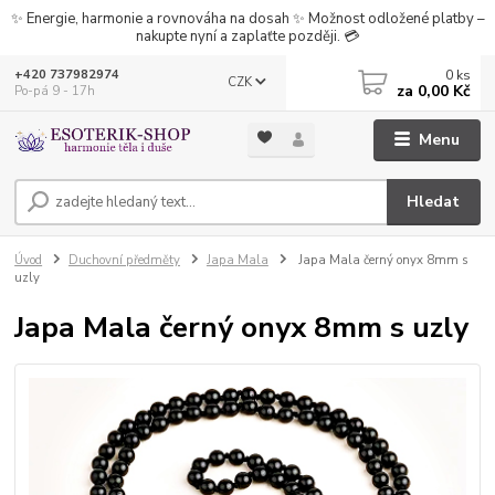
✨ Energie, harmonie a rovnováha na dosah ✨ Možnost odložené platby –
nakupte nyní a zaplaťte později. 💳
0
ks
+420 737982974
CZK
za
0,00 Kč
Po-pá 9 - 17h
Menu
Hledat
Úvod
Duchovní předměty
Japa Mala
Japa Mala černý onyx 8mm s
uzly
Japa Mala černý onyx 8mm s uzly