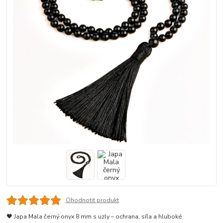
Ohodnotit produkt
🖤 Japa Mala černý onyx 8 mm s uzly – ochrana, síla a hluboké