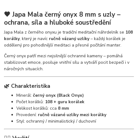
🖤 Japa Mala černý onyx 8 mm s uzly –
ochrana, síla a hluboké soustředění
Japa Mala z černého onyxu je tradiční meditační náhrdelník se
108
korálky
, který je navíc
ručně vázaný uzlíky
– každý korálek je
oddělený pro pohodlnější meditaci a přesné počítání manter.
Černý onyx patří mezi nejsilnější ochranné kameny – pomáhá
stabilizovat emoce, posiluje vnitřní sílu a vytváří pocit bezpečí i v
náročných situacích.
🌿 Charakteristika
Minerál:
černý onyx (Black Onyx)
Počet korálků:
108 + guru korálek
Velikost korálků: cca
8 mm
Provedení:
ručně vázané uzlíky mezi korálky
Styl: ochranný / minimalistický / duchovní