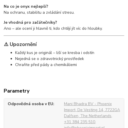
Na co je onyx nejlepší?
Na ochranu, stabilitu a zvládání stresu.
Je vhodná pro začátečníky?
Ano – ale ocení ji hlavně ti, kdo chtějí jít víc do hloubky.
⚠️ Upozornění
Každý kus je originál – liší se kresba i odstín
Nejedná se o zdravotnický prostředek
Chraňte před pády a chemikáliemi
Parametry
Odpovědná osoba v EU
Mani Bhadra BV - Phoenix
Import, De Vesting 14, 7722GA
Dalfsen, The Netherlands,
+31 384 235 510,
info@phoeniximport.nl