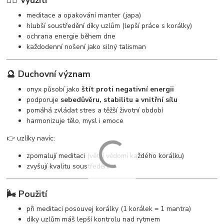
🧘‍♀️ Využití
meditace a opakování manter (japa)
hlubší soustředění díky uzlům (lepší práce s korálky)
ochrana energie během dne
každodenní nošení jako silný talisman
🔮 Duchovní význam
onyx působí jako
štít proti negativní energii
podporuje
sebedůvěru, stabilitu a vnitřní sílu
pomáhá zvládat stres a těžší životní období
harmonizuje tělo, mysl i emoce
👉 uzlíky navíc:
zpomalují meditaci (větší vědomí každého korálku)
zvyšují kvalitu soustředění
🌬️ Použití
při meditaci posouvej korálky (1 korálek = 1 mantra)
díky uzlům máš lepší kontrolu nad rytmem