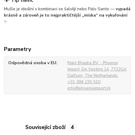
Mušle je ideální v kombinaci se šalvějí nebo Palo Santo —
vypadá
krásně a zároveň je to nejpraktičtější „miska“ na vykuřování
✨
Parametry
Odpovědná osoba v EU
Mani Bhadra BV - Phoenix
Import, De Vesting 14, 7722GA
Dalfsen, The Netherlands,
+31 384 235 510,
info@phoeniximport.nl
Související zboží
4