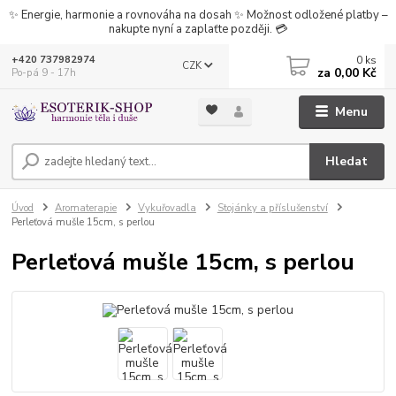
✨ Energie, harmonie a rovnováha na dosah ✨ Možnost odložené platby –
nakupte nyní a zaplaťte později. 💳
0
ks
+420 737982974
CZK
za
0,00 Kč
Po-pá 9 - 17h
Menu
Hledat
Úvod
Aromaterapie
Vykuřovadla
Stojánky a příslušenství
Perleťová mušle 15cm, s perlou
Perleťová mušle 15cm, s perlou