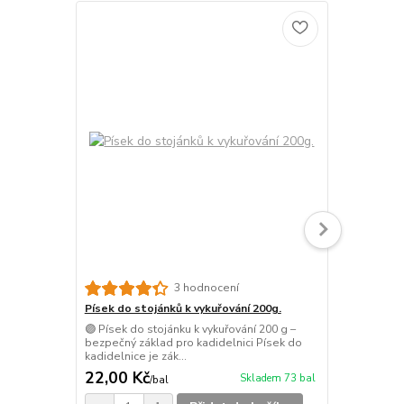
3 hodnocení
Písek do stojánků k vykuřování 200g.
Šalvěj bílá,
🟣 Písek do stojánku k vykuřování 200 g –
Bílá šalvěj –
bezpečný základ pro kadidelnici Písek do
prostoru Bíl
kadidelnice je zák...
Smudge Stick)
22,00 Kč
240,00 K
Skladem 73 bal
/
bal