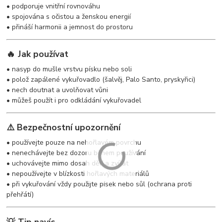
• podporuje vnitřní rovnováhu
• spojována s očistou a ženskou energií
• přináší harmonii a jemnost do prostoru
🔥 Jak používat
• nasyp do mušle vrstvu písku nebo soli
• polož zapálené vykuřovadlo (šalvěj, Palo Santo, pryskyřici)
• nech doutnat a uvolňovat vůni
• můžeš použít i pro odkládání vykuřovadel
⚠️ Bezpečnostní upozornění
• používejte pouze na nehořlavém povrchu
• nenechávejte bez dozoru během používání
• uchovávejte mimo dosah dětí a zvířat
• nepoužívejte v blízkosti hořlavých materiálů
• při vykuřování vždy použijte písek nebo sůl (ochrana proti
přehřátí)
💡 Tip navíc