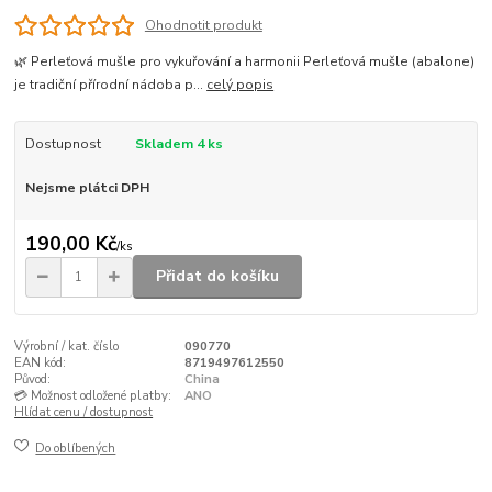
Ohodnotit produkt
🌿 Perleťová mušle pro vykuřování a harmonii Perleťová mušle (abalone)
je tradiční přírodní nádoba p...
celý popis
Dostupnost
Skladem 4 ks
Nejsme plátci DPH
190,00 Kč
/
ks
Přidat do košíku
Výrobní / kat. číslo
090770
EAN kód:
8719497612550
Původ:
China
💳 Možnost odložené platby:
ANO
Hlídat cenu / dostupnost
Do oblíbených