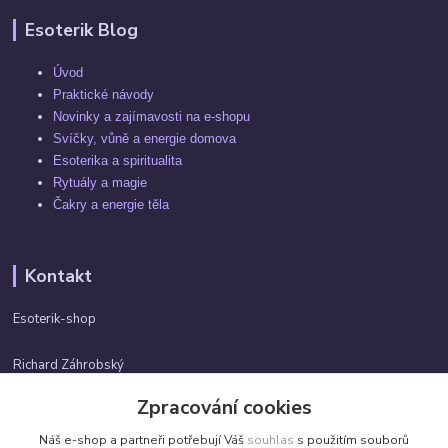
Esoterik Blog
Úvod
Praktické návody
Novinky a zajímavosti na e-shopu
Svíčky, vůně a energie domova
Esoterika a spiritualita
Rytuály a magie
Čakry a energie těla
Kontakt
Esoterik-shop
Richard Záhrobský
+420 737982974
Zpracování cookies
Po-pá 9 - 17h
Náš e-shop a partneři potřebují Váš
souhlas
s použitím souborů
info@esoterik-shop.cz