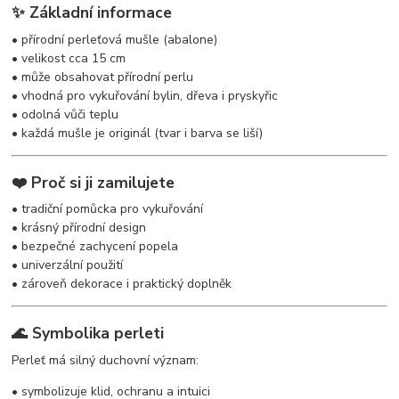
✨ Základní informace
• přírodní perleťová mušle (abalone)
• velikost cca 15 cm
• může obsahovat přírodní perlu
• vhodná pro vykuřování bylin, dřeva i pryskyřic
• odolná vůči teplu
• každá mušle je originál (tvar i barva se liší)
❤️ Proč si ji zamilujete
• tradiční pomůcka pro vykuřování
• krásný přírodní design
• bezpečné zachycení popela
• univerzální použití
• zároveň dekorace i praktický doplněk
🌊 Symbolika perleti
Perleť má silný duchovní význam:
• symbolizuje klid, ochranu a intuici