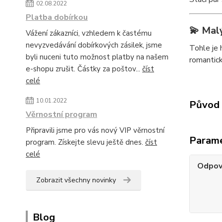
02.08.2022
Platba dobírkou
💫 Malý
Vážení zákazníci, vzhledem k častému
nevyzvedávání dobírkových zásilek, jsme
Tohle je 
byli nuceni tuto možnost platby na našem
romantic
e-shopu zrušit. Částky za poštov...
číst
celé
10.01.2022
Původ 
Věrnostní program
Připravili jsme pro vás nový VIP věrnostní
Param
program. Získejte slevu ještě dnes.
číst
celé
Odpov
Zobrazit všechny novinky
Blog