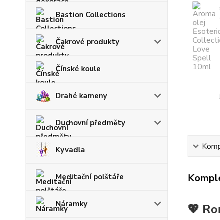
Bastion Collections
Čakrové produkty
Čínské koule
Drahé kameny
Duchovní předměty
Kompl
Kyvadla
Komple
Meditační polštáře
Náramky
💖 Ro