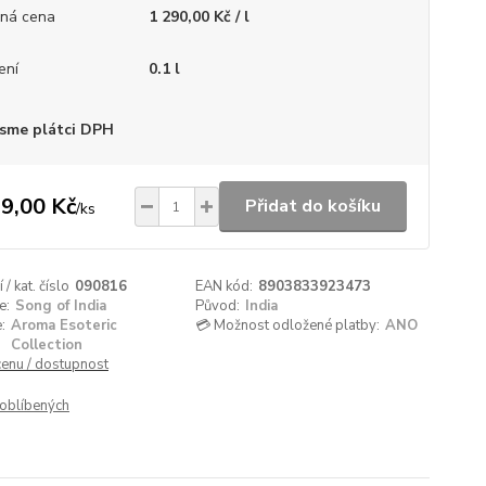
ná cena
1 290,00 Kč / l
ení
0.1 l
sme plátci DPH
9,00 Kč
Přidat do košíku
/
ks
/ kat. číslo
090816
EAN kód:
8903833923473
e:
Song of India
Původ:
India
:
Aroma Esoteric
💳 Možnost odložené platby:
ANO
Collection
cenu / dostupnost
oblíbených