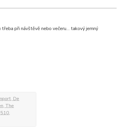
u třeba při návštěvě nebo večeru… takový jemný
mport, De
en, The
 510,