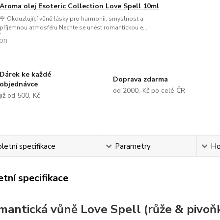
Aroma olej Esoteric Collection Love Spell 10ml
🌹 Okouzlující vůně lásky pro harmonii, smyslnost a
příjemnou atmosféru Nechte se unést romantickou e...
Dárek ke každé
Doprava zdarma
objednávce
od 2000,-Kč po celé ČR
již od 500,-Kč
etní specifikace
Parametry
Ho
tní specifikace
mantická vůně Love Spell (růže & pivoňk