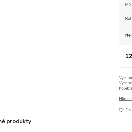
Měr
Bal
Nej
12
Výrobní 
Výrobc
Kolekce
Hlídat 
Do 
é produkty