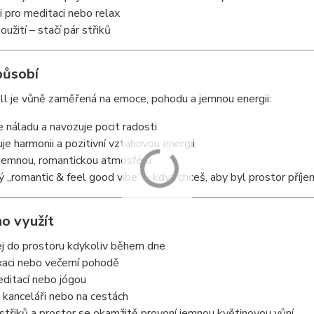
i pro meditaci nebo relax
oužití – stačí pár střiků
působí
l je vůně zaměřená na emoce, pohodu a jemnou energii:
e náladu a navozuje pocit radosti
je harmonii a pozitivní vztahovou energii
 jemnou, romantickou atmosféru
 „romantic & feel good vibe“ – když chceš, aby byl prostor příje
ho využít
ej do prostoru kdykoliv během dne
axaci nebo večerní pohodě
ditací nebo jógou
 kanceláři nebo na cestách
 střiků a prostor se okamžitě provoní jemnou květinovou vůní.