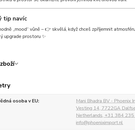
 tip navíc
hodně „mood“ vůně – 👉 skvělá, když chceš zpříjemnit atmosfér
ký upgrade prostoru ✨
zboží
etry
ědná osoba v EU
Mani Bhadra BV - Phoenix I
Vesting 14, 7722GA Dalfs
Netherlands, +31 384 235
info@phoeniximport.nl