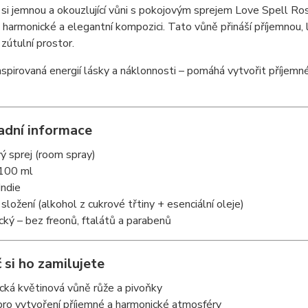
si jemnou a okouzlující vůni s pokojovým sprejem Love Spell Ros
 harmonické a elegantní kompozici. Tato vůně přináší příjemnou,
zútulní prostor.
nspirovaná energií lásky a náklonnosti – pomáhá vytvořit příjemné
adní informace
ý sprej (room spray)
 100 ml
Indie
 složení (alkohol z cukrové třtiny + esenciální oleje)
cký – bez freonů, ftalátů a parabenů
 si ho zamilujete
cká květinová vůně růže a pivoňky
 pro vytvoření příjemné a harmonické atmosféry