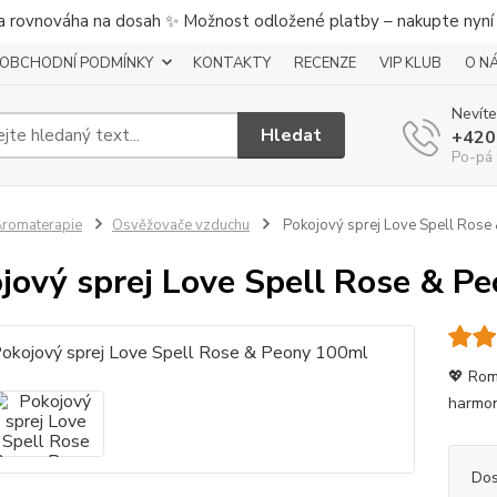
a rovnováha na dosah ✨ Možnost odložené platby – nakupte nyní a
OBCHODNÍ PODMÍNKY
KONTAKTY
RECENZE
VIP KLUB
O N
Nevíte
Hledat
+420
Po-pá 
romaterapie
Osvěžovače vzduchu
Pokojový sprej Love Spell Rose
jový sprej Love Spell Rose & P
💖 Rom
harmoni
Dos