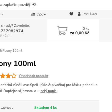
 zaplaťte později. 💳
ÁS
Přihlášení
CZK
 si rady? Zavolejte.
0
ks
 737982974
za
0,00 Kč
9 - 17h
 & Peony 100ml
eony 100ml
Ohodnotit produkt
antická vůně Love Spell (růže & pivoňka) pro lásku, pohodu a
i Dopřejte si jemnou a ...
celý popis
tupnost
Skladem 4 ks