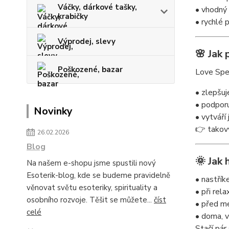
Váčky, dárkové tašky,
• vhodný 
krabičky
• rychlé p
Výprodej, slevy
🌸 Jak 
Poškozené, bazar
Love Spel
• zlepšuj
• podporu
Novinky
• vytváří
👉 takový
26.02.2026
Blog
🌞 Jak 
Na našem e-shopu jsme spustili nový
Esoterik-blog, kde se budeme pravidelně
• nastřík
věnovat světu esoteriky, spirituality a
• při rel
osobního rozvoje. Těšit se můžete...
číst
• před me
celé
• doma, v
Stačí pár