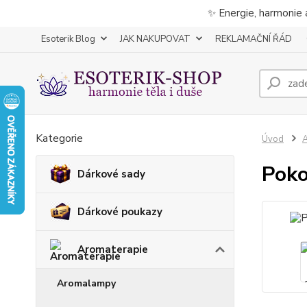
✨ Energie, harmonie 
Esoterik Blog
JAK NAKUPOVAT
REKLAMAČNÍ ŘÁD
Kategorie
Úvod
A
Poko
Dárkové sady
Dárkové poukazy
Aromaterapie
Aromalampy