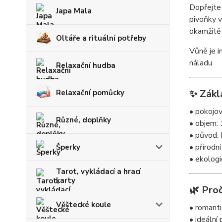
Dopřejte 
Japa Mala
pivoňky v
okamžitě 
Oltáře a rituální potřeby
Vůně je i
náladu.
Relaxační hudba
✨ Zákl
Relaxační pomůcky
• pokojov
Různé, doplňky
• objem:
• původ: 
• přírodní
Šperky
• ekologi
Tarot, vykládací a hrací
karty
🌿 Proč
Věštecké koule
• romanti
• ideální