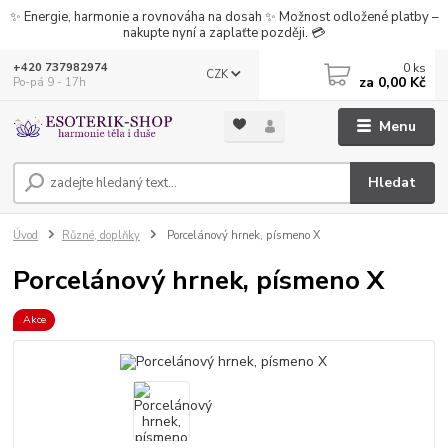
✨ Energie, harmonie a rovnováha na dosah ✨ Možnost odložené platby –
nakupte nyní a zaplaťte později. 💳
0
ks
+420 737982974
CZK
za
0,00 Kč
Po-pá 9 - 17h
Menu
Hledat
Úvod
Různé, doplňky
Porcelánový hrnek, písmeno X
Porcelánový hrnek, písmeno X
Akce