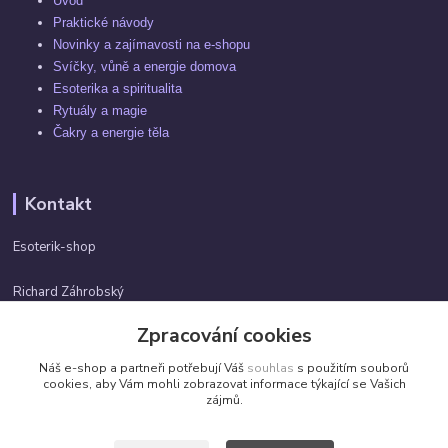
Úvod
Praktické návody
Novinky a zajímavosti na e-shopu
Svíčky, vůně a energie domova
Esoterika a spiritualita
Rytuály a magie
Čakry a energie těla
Kontakt
Esoterik-shop
Richard Záhrobský
+420 737982974
Zpracování cookies
Po-pá 9 - 17h
Náš e-shop a partneři potřebují Váš
souhlas
s použitím souborů
info@esoterik-shop.cz
cookies, aby Vám mohli zobrazovat informace týkající se Vašich
zájmů.