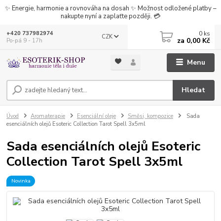
✨ Energie, harmonie a rovnováha na dosah ✨ Možnost odložené platby –
nakupte nyní a zaplaťte později. 💳
0
ks
+420 737982974
CZK
za
0,00 Kč
Po-pá 9 - 17h
Menu
Hledat
Úvod
Aromaterapie
Esenciální oleje
Směsi, kompozice
Sada
esenciálních olejů Esoteric Collection Tarot Spell 3x5ml
Sada esenciálních olejů Esoteric
Collection Tarot Spell 3x5ml
Novinka