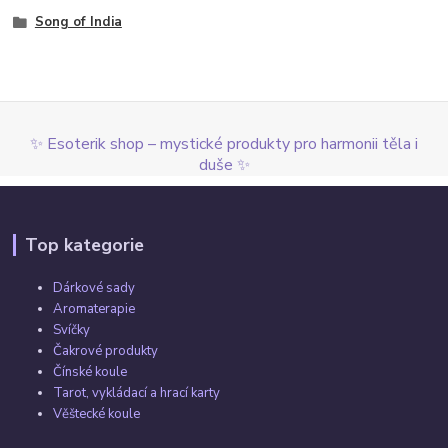
Song of India
✨ Esoterik shop – mystické produkty pro harmonii těla i
duše ✨
Top kategorie
Dárkové sady
Aromaterapie
Svíčky
Čakrové produkty
Čínské koule
Tarot, vykládací a hrací karty
Věštecké koule