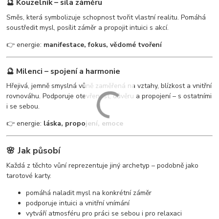
🔮 Kouzelník – síla záměru
Směs, která symbolizuje schopnost tvořit vlastní realitu. Pomáhá
soustředit mysl, posílit záměr a propojit intuici s akcí.
👉 energie:
manifestace, fokus, vědomé tvoření
🔮 Milenci – spojení a harmonie
Hřejivá, jemně smyslná vůně zaměřená na vztahy, blízkost a vnitřní
rovnováhu. Podporuje otevřenost, důvěru a propojení – s ostatními
i se sebou.
👉 energie:
láska, propojení, emoce
🌸 Jak působí
Každá z těchto vůní reprezentuje jiný archetyp – podobně jako
tarotové karty.
pomáhá naladit mysl na konkrétní záměr
podporuje intuici a vnitřní vnímání
vytváří atmosféru pro práci se sebou i pro relaxaci