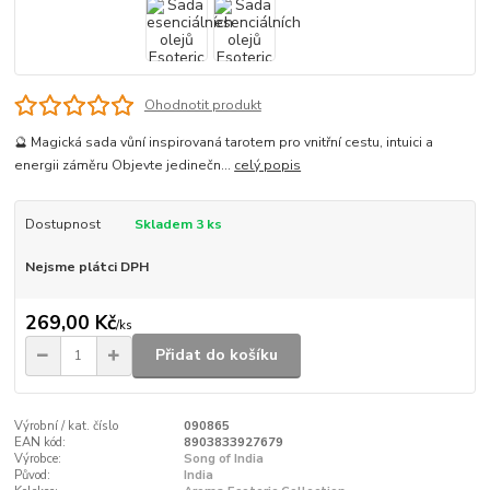
Ohodnotit produkt
🔮 Magická sada vůní inspirovaná tarotem pro vnitřní cestu, intuici a
energii záměru Objevte jedinečn...
celý popis
Dostupnost
Skladem 3 ks
Nejsme plátci DPH
269,00 Kč
/
ks
Přidat do košíku
Výrobní / kat. číslo
090865
EAN kód:
8903833927679
Výrobce:
Song of India
Původ:
India