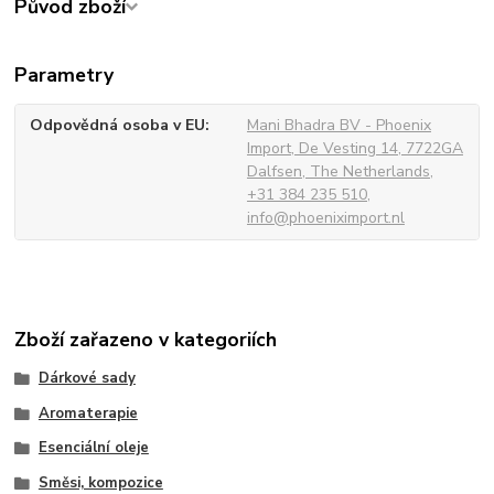
Původ zboží
Parametry
Odpovědná osoba v EU
Mani Bhadra BV - Phoenix
Import, De Vesting 14, 7722GA
Dalfsen, The Netherlands,
+31 384 235 510,
info@phoeniximport.nl
Zboží zařazeno v kategoriích
Dárkové sady
Aromaterapie
Esenciální oleje
Směsi, kompozice