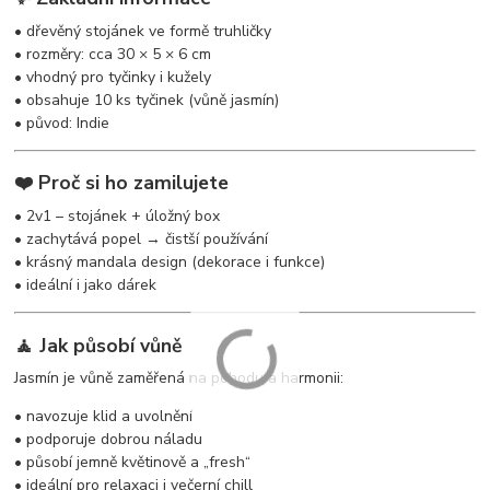
• dřevěný stojánek ve formě truhličky
• rozměry: cca 30 × 5 × 6 cm
• vhodný pro tyčinky i kužely
• obsahuje 10 ks tyčinek (vůně jasmín)
• původ: Indie
❤️ Proč si ho zamilujete
• 2v1 – stojánek + úložný box
• zachytává popel → čistší používání
• krásný mandala design (dekorace i funkce)
• ideální i jako dárek
🧘 Jak působí vůně
Jasmín je vůně zaměřená na pohodu a harmonii:
• navozuje klid a uvolnění
• podporuje dobrou náladu
• působí jemně květinově a „fresh“
• ideální pro relaxaci i večerní chill