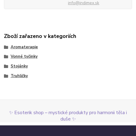
info@indimex.sk
Zboží zařazeno v kategoriích
Aromaterapie
Vonné tyčinky
Stojánky
Truhličky
✨ Esoterik shop – mystické produkty pro harmonii těla i
duše ✨