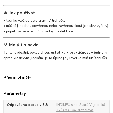
🔥 Jak používat
• tyčinku vlož do otvoru uvnitř truhličky
• můžeš ji nechat otevřenou nebo zavřenou (kouř jde skrz výřezy)
• popel zůstává uvnitř → žádný bordel kolem
💡 Malý tip navíc
Tohle je ideální, pokud chceš
estetiku + praktičnost v jednom
–
oproti klasickým „loďkám“ je to úplně jiný level (a míň uklízení 😄)
Původ zboží
Parametry
Odpovědná osoba v EU
INDIMEX s.r.o. Stará Vajnorská
17/B 831 04 Bratislava,