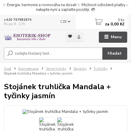
✨ Energie, harmonie a rovnováha na dosah ✨ Možnost odložené platby –
nakupte nyní a zaplaťte později. 💳
0
ks
+420 737982974
CZK
za
0,00 Kč
Po-pá 9 - 17h
Menu
Hledat
Úvod
Aromaterapie
Vonné tyčinky
Stojánky
Truhličky
Stojánek truhlička Mandala + tyčinky jasmín
Stojánek truhlička Mandala +
tyčinky jasmín