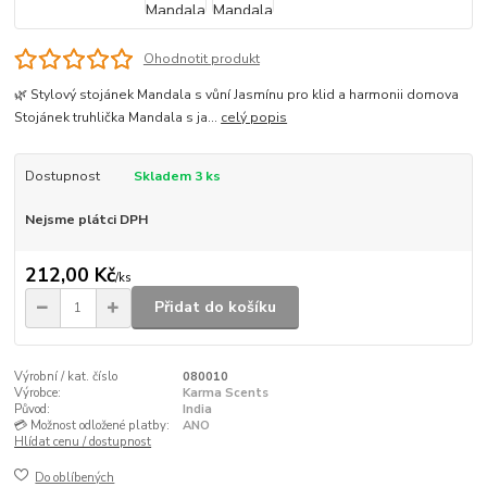
Ohodnotit produkt
🌿 Stylový stojánek Mandala s vůní Jasmínu pro klid a harmonii domova
Stojánek truhlička Mandala s ja...
celý popis
Dostupnost
Skladem 3 ks
Nejsme plátci DPH
212,00 Kč
/
ks
Přidat do košíku
Výrobní / kat. číslo
080010
Výrobce:
Karma Scents
Původ:
India
💳 Možnost odložené platby:
ANO
Hlídat cenu / dostupnost
Do oblíbených