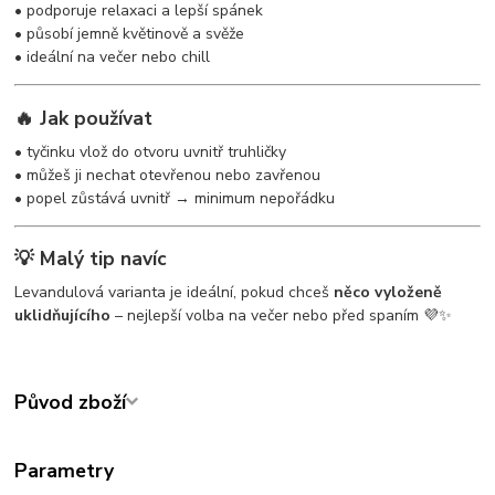
• podporuje relaxaci a lepší spánek
• působí jemně květinově a svěže
• ideální na večer nebo chill
🔥 Jak používat
• tyčinku vlož do otvoru uvnitř truhličky
• můžeš ji nechat otevřenou nebo zavřenou
• popel zůstává uvnitř → minimum nepořádku
💡 Malý tip navíc
Levandulová varianta je ideální, pokud chceš
něco vyloženě
uklidňujícího
– nejlepší volba na večer nebo před spaním 💜✨
Původ zboží
Parametry