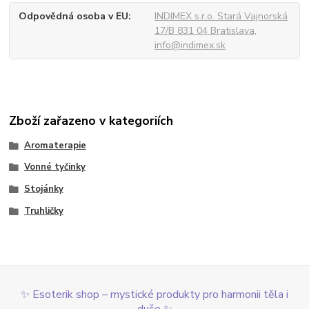
Odpovědná osoba v EU
INDIMEX s.r.o. Stará Vajnorská
17/B 831 04 Bratislava,
info@indimex.sk
Zboží zařazeno v kategoriích
Aromaterapie
Vonné tyčinky
Stojánky
Truhličky
✨ Esoterik shop – mystické produkty pro harmonii těla i