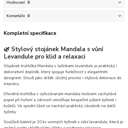
Hodnocení
0
Komentáře
0
Kompletní specifikace
🌿 Stylový stojánek Mandala s vůní
Levandule pro klid a relaxaci
Stojánek truhlička Mandala s tyčinkami levandule je praktický i
dekorativní doplněk, který spojuje funkčnost s elegantním
designem. Slouží jako držák, úložný prostor i stylová dekorace do
interiéru.
Dřevěná truhlička s vyřezávaným mandala motivem zachytává
popel při hoření a zároveň umožňuje bezpečné pálení tyčinek i
kuželů. Ve spodní části se nachází praktický zásobník na další
tyčinky.
Součástí balení je 10 ks vonných tyčinek s vůní levandule, která je
známá svými uklidňujícími účinky a podporou relaxace.