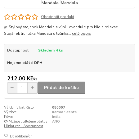
Ohodnotit produkt
🌿 Stylový stojánek Mandala s vůní Levandule pro klid a relaxaci
Stojánek truhlička Mandala s tyčinka...
celý popis
Dostupnost
Skladem 4 ks
Nejsme plátci DPH
212,00 Kč
/
ks
Přidat do košíku
Výrobní / kat. číslo
080007
Výrobce:
Karma Scents
Původ:
India
💳 Možnost odložené platby:
ANO
Hlídat cenu / dostupnost
Do oblíbených