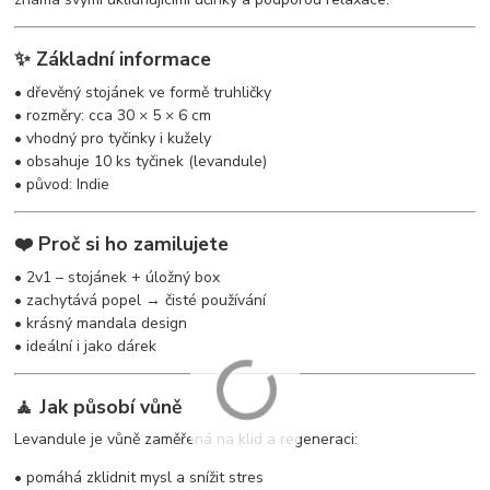
✨ Základní informace
• dřevěný stojánek ve formě truhličky
• rozměry: cca 30 × 5 × 6 cm
• vhodný pro tyčinky i kužely
• obsahuje 10 ks tyčinek (levandule)
• původ: Indie
❤️ Proč si ho zamilujete
• 2v1 – stojánek + úložný box
• zachytává popel → čisté používání
• krásný mandala design
• ideální i jako dárek
🧘 Jak působí vůně
Levandule je vůně zaměřená na klid a regeneraci:
• pomáhá zklidnit mysl a snížit stres