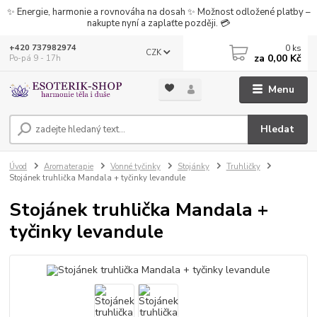
✨ Energie, harmonie a rovnováha na dosah ✨ Možnost odložené platby –
nakupte nyní a zaplaťte později. 💳
0
ks
+420 737982974
CZK
za
0,00 Kč
Po-pá 9 - 17h
Menu
Hledat
Úvod
Aromaterapie
Vonné tyčinky
Stojánky
Truhličky
Stojánek truhlička Mandala + tyčinky levandule
Stojánek truhlička Mandala +
tyčinky levandule