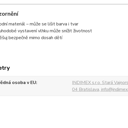
zornění
rodní materiál – může se lišit barva i tvar
uhodobé vystavení vlhku může snížit životnost
ěšuj bezpečně mimo dosah dětí
etry
ědná osoba v EU
INDIMEX s.r.o. Stará Vajno
04 Bratislava, info@indimex