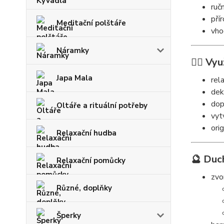
ruč
pří
Meditační polštáře
vho
Náramky
🧘‍♀️ Vyu
Japa Mala
rel
dek
dop
Oltáře a rituální potřeby
vyt
orig
Relaxační hudba
🔮 Duc
Relaxační pomůcky
zvo
Různé, doplňky
Šperky