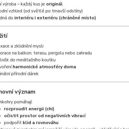
ní výroba – každý kus je
originál
rodní vzhled (od světlé po tmavší odstíny)
dná do
interiéru i exteriéru (chráněné místo)
žití
axace a zklidnění mysli
orace na balkon, terasu, pergolu nebo zahradu
lněk do meditačního koutku
voření
harmonické atmosféry doma
inální přírodní dárek
hovní význam
nkohry pomáhají:
rozproudit energii (chi)
očistit prostor od negativních vibrací
podpořit
klid a rovnováhu