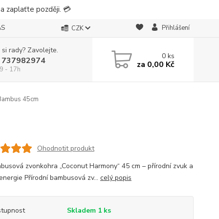
 zaplaťte později. 💳
ÁS
Přihlášení
CZK
 si rady? Zavolejte.
0
ks
 737982974
za
0,00 Kč
9 - 17h
Bambus 45cm
Ohodnotit produkt
busová zvonkohra „Coconut Harmony“ 45 cm – přírodní zvuk a
 energie Přírodní bambusová zv...
celý popis
tupnost
Skladem 1 ks