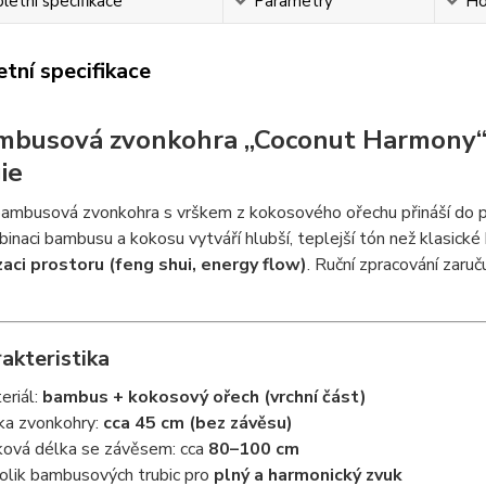
etní specifikace
Parametry
Ho
tní specifikace
mbusová zvonkohra „Coconut Harmony“ 4
ie
bambusová zvonkohra s vrškem z kokosového ořechu přináší do pro
inaci bambusu a kokosu vytváří hlubší, teplejší tón než klasické
aci prostoru (feng shui, energy flow)
. Ruční zpracování zaruč
akteristika
eriál:
bambus + kokosový ořech (vrchní část)
ka zvonkohry:
cca 45 cm (bez závěsu)
ková délka se závěsem: cca
80–100 cm
olik bambusových trubic pro
plný a harmonický zvuk