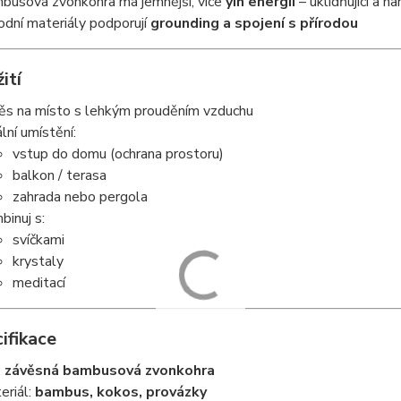
busová zvonkohra má jemnější, více
yin energii
– uklidňující a h
rodní materiály podporují
grounding a spojení s přírodou
ití
ěs na místo s lehkým prouděním vzduchu
ální umístění:
vstup do domu (ochrana prostoru)
balkon / terasa
zahrada nebo pergola
binuj s:
svíčkami
krystaly
meditací
ifikace
:
závěsná bambusová zvonkohra
eriál:
bambus, kokos, provázky