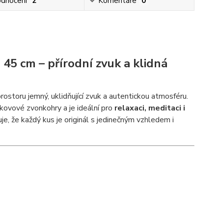
dnocení
2
Komentáře
0
5 cm – přírodní zvuk a klidná
storu jemný, uklidňující zvuk a autentickou atmosféru.
 kovové zvonkohry a je ideální pro
relaxaci, meditaci i
uje, že každý kus je originál s jedinečným vzhledem i