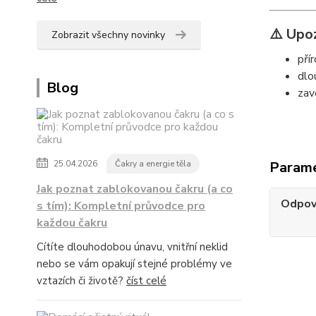
⚠️ Upo
Zobrazit všechny novinky
pří
dlo
Blog
zav
25.04.2026
Čakry a energie těla
Param
Jak poznat zablokovanou čakru (a co
Odpov
s tím): Kompletní průvodce pro
každou čakru
Cítíte dlouhodobou únavu, vnitřní neklid
nebo se vám opakují stejné problémy ve
vztazích či životě?
číst celé