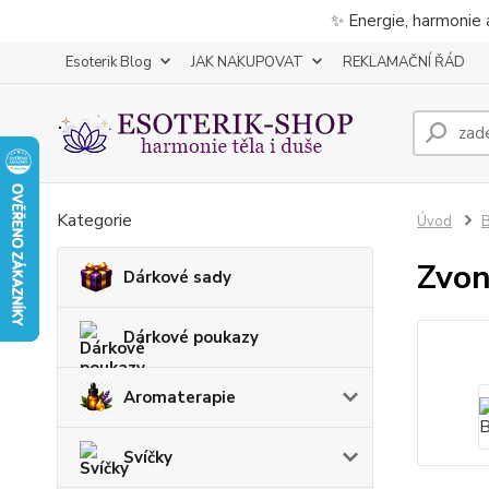
✨ Energie, harmonie 
Esoterik Blog
JAK NAKUPOVAT
REKLAMAČNÍ ŘÁD
Kategorie
Úvod
B
Zvo
Dárkové sady
Dárkové poukazy
Aromaterapie
Svíčky