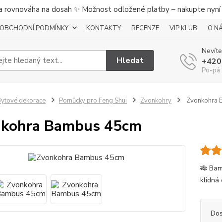
a rovnováha na dosah ✨ Možnost odložené platby – nakupte nyní a
OBCHODNÍ PODMÍNKY
KONTAKTY
RECENZE
VIP KLUB
O N
Nevíte
Hledat
+420
Po-pá 
ytové dekorace
Pomůcky pro Feng Shui
Zvonkohry
Zvonkohra 
nkohra Bambus 45cm
🎋 Bam
klidná
Dos