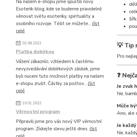
Na našem e-shopu jsme spustili nový
dél
Esoterik-blog, kde se budeme pravidelně
cel
věnovat světu esoteriky, spirituality a
šíř
osobního rozvoje. Těšit se můžete...
číst
pou
celé
02.08.2022
💡 Tip 
Platba dobírkou
Pro nejle
Vážení zákazníci, vzhledem k častému
nevyzvedávání dobírkových zásilek, jsme
❓ Nejča
byli nuceni tuto možnost platby na našem
e-shopu zrušit. Částky za poštov...
číst
Je zvuk 
celé
Ne, bambu
10.01.2022
Může bý
Věrnostní program
Ano, ale 
Připravili jsme pro vás nový VIP věrnostní
Je každý
program. Získejte slevu ještě dnes.
číst
Ne, každý
celé