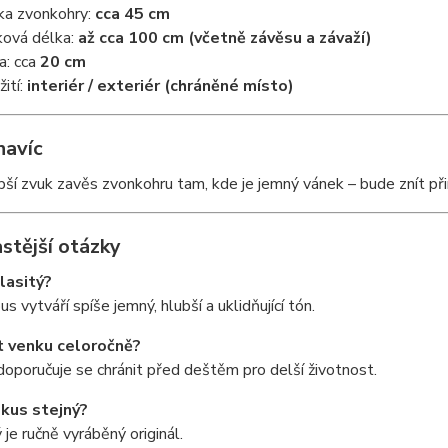
ka zvonkohry:
cca 45 cm
ková délka:
až cca 100 cm (včetně závěsu a závaží)
ka: cca
20 cm
žití:
interiér / exteriér (chráněné místo)
navíc
pší zvuk zavěs zvonkohru tam, kde je jemný vánek – bude znít při
stější otázky
hlasitý?
s vytváří spíše jemný, hlubší a uklidňující tón.
t venku celoročně?
doporučuje se chránit před deštěm pro delší životnost.
 kus stejný?
 je ručně vyráběný originál.