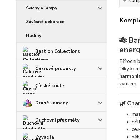
Kompl
Svícny a lampy
Komple
Závěsné dekorace
Hodiny
🎋 Ba
energ
Bastion Collections
Přírodní 
Čakrové produkty
Díky komb
harmoniz
zvukem.
Čínské koule
🌿 Char
Drahé kameny
mat
Duchovní předměty
dél
cel
něk
Kyvadla