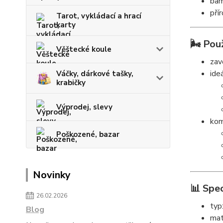
bam
pří
Tarot, vykládací a hrací
karty
🌬️ Použ
Věštecké koule
zav
ide
Váčky, dárkové tašky,
krabičky
Výprodej, slevy
kom
Poškozené, bazar
Novinky
📊 Spec
26.02.2026
typ
Blog
mat