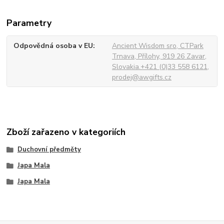
Parametry
Odpovědná osoba v EU
Ancient Wisdom sro, CTPark
Trnava, Přílohy, 919 26 Zavar,
Slovakia.+421 (0)33 558 6121,
prodej@awgifts.cz
Zboží zařazeno v kategoriích
Duchovní předměty
Japa Mala
Japa Mala