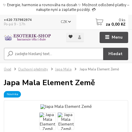
✨ Energie, harmonie a rovnováha na dosah ✨ Možnost odložené platby –
nakupte nyní a zaplaťte později. 💳
0
ks
+420 737982974
CZK
za
0,00 Kč
Po-pá 9 - 17h
Menu
Hledat
Úvod
Duchovní předměty
Japa Mala
Japa Mala Element Země
Japa Mala Element Země
Novinka