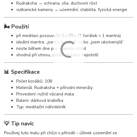
Rudraksha → ochrana, síla, duchovní růst
vulkanické kameny → uzemnění, stabilita, fyzická energie
🌬️ Použití
při meditaci posouvejte korálky (1 korálek = 1 mantra)
ideální mantra: „jsem v bezpečí“ nebo „jsem ukotvený/á“
noste během dne pro stabilitu a klid
vhodná při stresu, změnách nebo nejistotě
📊 Specifikace
Počet korálků: 108
Materiál: Rudraksha + přírodní minerály
Provedení: ručně vázaná mala
Balení: dárková krabička
Typ: meditační náhrdelník
💡 Tip navíc
Používej tuto malu při chůzi v přírodě – účinek uzemnění se