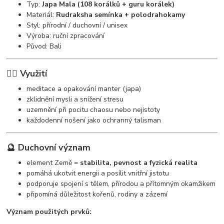
Typ:
Japa Mala (108 korálků + guru korálek)
Materiál:
Rudraksha semínka + polodrahokamy
Styl: přírodní / duchovní / unisex
Výroba: ruční zpracování
Původ: Bali
🧘‍♀️ Využití
meditace a opakování manter (japa)
zklidnění mysli a snížení stresu
uzemnění při pocitu chaosu nebo nejistoty
každodenní nošení jako ochranný talisman
🔮 Duchovní význam
element Země =
stabilita, pevnost a fyzická realita
pomáhá ukotvit energii a posílit vnitřní jistotu
podporuje spojení s tělem, přírodou a přítomným okamžikem
připomíná důležitost kořenů, rodiny a zázemí
Význam použitých prvků: