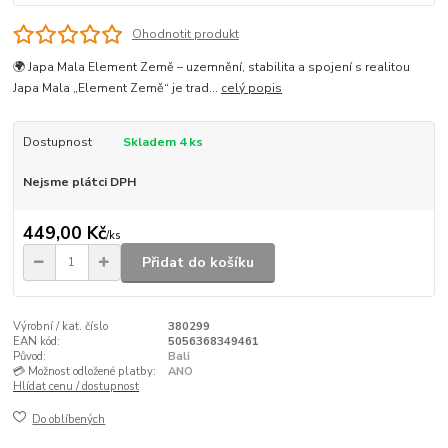
Ohodnotit produkt
🌍 Japa Mala Element Země – uzemnění, stabilita a spojení s realitou
Japa Mala „Element Země“ je trad...
celý popis
Dostupnost
Skladem 4 ks
Nejsme plátci DPH
449,00 Kč
/
ks
Přidat do košíku
Výrobní / kat. číslo
380299
EAN kód:
5056368349461
Původ:
Bali
💳 Možnost odložené platby:
ANO
Hlídat cenu / dostupnost
Do oblíbených