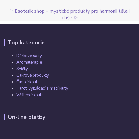
✨ Esoterik shop – mystické produkty pro harmonii těla i
duše ✨
Top kategorie
Dárkové sady
Aromaterapie
Svíčky
Čakrové produkty
Čínské koule
Tarot, vykládací a hrací karty
Věštecké koule
On-line platby