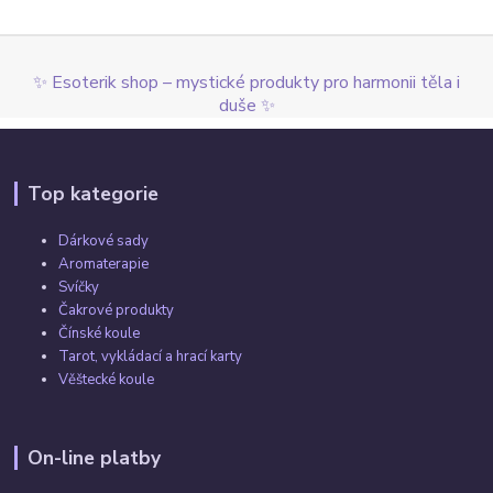
✨ Esoterik shop – mystické produkty pro harmonii těla i
duše ✨
Top kategorie
Dárkové sady
Aromaterapie
Svíčky
Čakrové produkty
Čínské koule
Tarot, vykládací a hrací karty
Věštecké koule
On-line platby