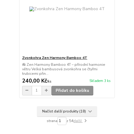
Zvonkohra Zen Harmony Bamboo 4T
🎋 Zen Harmony Bamboo 4T – přírodní harmonie
větru Velká bambusová zvonkohra se čtyřmi
trubicemi přin...
240,00 Kč
Skladem 3 ks
/
ks
Přidat do košíku
Načíst další produkty (18)
strana
z 54
další