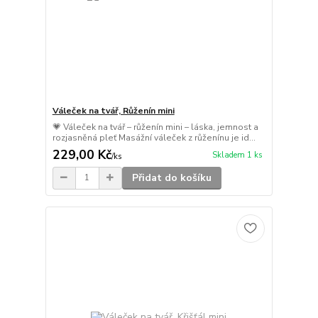
Váleček na tvář, Růženín mini
💗 Váleček na tvář – růženín mini – láska, jemnost a
rozjasněná pleť Masážní váleček z růženínu je id...
229,00 Kč
Skladem 1 ks
/
ks
Přidat do košíku