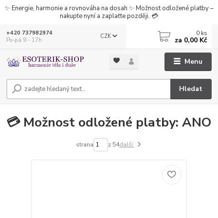
✨ Energie, harmonie a rovnováha na dosah ✨ Možnost odložené platby –
nakupte nyní a zaplaťte později. 💳
0
ks
+420 737982974
CZK
za
0,00 Kč
Po-pá 9 - 17h
Menu
Hledat
💳 Možnost odložené platby: ANO
strana
z 54
další