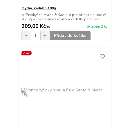
Myrha, kadidlo 100g
🌿 Pryskyřice Myrha & Kadidlo pro očistu a hluboký
klid Vykuřovací směs myrhy a kadidla patří mez...
209,00 Kč
Skladem 2 ks
/
ks
Přidat do košíku
Akce