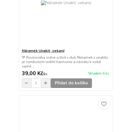
Náramek Unakit, sekaný
💚 Rovnováha srdce a klid v duši Náramek z unakitu
je symbolem vnitřní harmonie a návratu k sobě
samé...
39,00 Kč
Skladem 6 ks
/
ks
Přidat do košíku